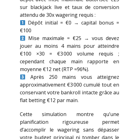
sur blackjack live et taux de conversion
attendu de 30x wagering requis :
Dépôt initial = €0 → capital bonus =
€100
Mise maximale = €25 → vous devez
jouer au moins 4 mains pour atteindre
€100 ×30 = €3 000 volume requis ;
cependant chaque main rapporte en
moyenne €12 net (RTP ≈96%).
Après 250 mains vous atteignez
approximativement €3 000 cumulé tout en
conservant votre bankroll intacte grâce au
flat betting €12 par main.
Cette simulation montre qu’une
planification rigoureuse permet
d’accomplir le wagering sans dépasser
votre budget principal ni tomber dans le