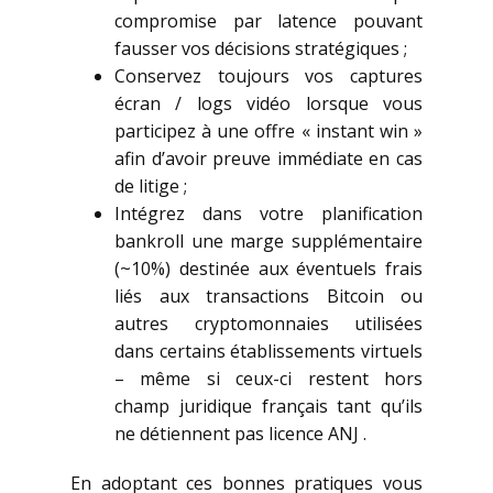
compromise par latence pouvant
fausser vos décisions stratégiques ;
Conservez toujours vos captures
écran / logs vidéo lorsque vous
participez à une offre « instant win »
afin d’avoir preuve immédiate en cas
de litige ;
Intégrez dans votre planification
bankroll une marge supplémentaire
(~10%) destinée aux éventuels frais
liés aux transactions Bitcoin ou
autres cryptomonnaies utilisées
dans certains établissements virtuels
– même si ceux-ci restent hors
champ juridique français tant qu’ils
ne détiennent pas licence ANJ .
En adoptant ces bonnes pratiques vous