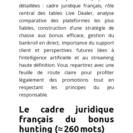
détaillées : cadre juridique français, rôle
central des tables Live Dealer, analyse
comparative des plateformes les plus
fiables, construction d’une stratégie de
chasse aux bonus efficace, gestion du
bankroll en direct, importance du support
client et perspectives futures liées à
l’intelligence artificielle et au streaming
haute définition. Vous repartirez avec une
feuille de route claire pour profiter
légalement des promotions tout en
respectant les principes du jeu
responsable.
Le cadre juridique
français du bonus
hunting (≈ 260 mots)