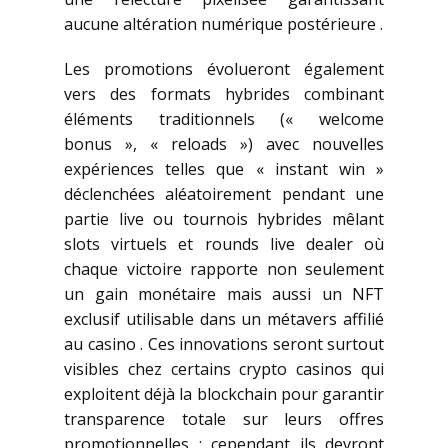
aucune altération numérique postérieure .
Les promotions évolueront également
vers des formats hybrides combinant
éléments traditionnels (« welcome
bonus », « reloads ») avec nouvelles
expériences telles que « instant win »
déclenchées aléatoirement pendant une
partie live ou tournois hybrides mêlant
slots virtuels et rounds live dealer où
chaque victoire rapporte non seulement
un gain monétaire mais aussi un NFT
exclusif utilisable dans un métavers affilié
au casino . Ces innovations seront surtout
visibles chez certains crypto casinos qui
exploitent déjà la blockchain pour garantir
transparence totale sur leurs offres
promotionnelles ; cependant ils devront