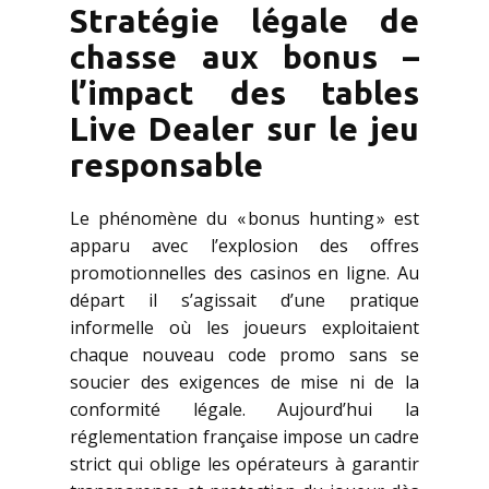
Stratégie légale de
chasse aux bonus –
l’impact des tables
Live Dealer sur le jeu
responsable
Le phénomène du « bonus hunting » est
apparu avec l’explosion des offres
promotionnelles des casinos en ligne. Au
départ il s’agissait d’une pratique
informelle où les joueurs exploitaient
chaque nouveau code promo sans se
soucier des exigences de mise ni de la
conformité légale. Aujourd’hui la
réglementation française impose un cadre
strict qui oblige les opérateurs à garantir