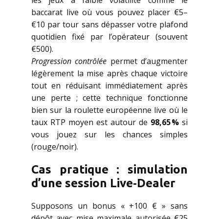
les jeux à faible volatilité comme le
baccarat live où vous pouvez placer €5–
€10 par tour sans dépasser votre plafond
quotidien fixé par l’opérateur (souvent
€500).
Progression contrôlée
permet d’augmenter
légèrement la mise après chaque victoire
tout en réduisant immédiatement après
une perte ; cette technique fonctionne
bien sur la roulette européenne live où le
taux RTP moyen est autour de
98,65 %
si
vous jouez sur les chances simples
(rouge/noir).
Cas pratique : simulation
d’une session Live‑Dealer
Supposons un bonus « +100 € » sans
dépôt avec mise maximale autorisée €25