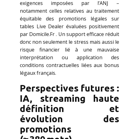
exigences imposées par l’ANJ –
notamment celles relatives au traitement
équitable des promotions légales sur
tables Live Dealer évaluées positivement
par Domicile.Fr . Un support efficace réduit
donc non seulement le stress mais aussi le
risque financier lié à une mauvaise
interprétation ou application des
conditions contractuelles liées aux bonus
légaux français.
Perspectives futures :
IA, streaming haute
définition et
évolution des
promotions