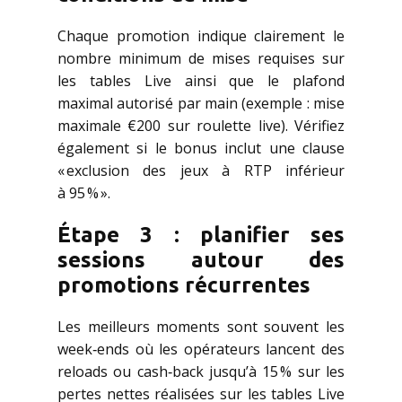
Chaque promotion indique clairement le
nombre minimum de mises requises sur
les tables Live ainsi que le plafond
maximal autorisé par main (exemple : mise
maximale €200 sur roulette live). Vérifiez
également si le bonus inclut une clause
« exclusion des jeux à RTP inférieur
à 95 % ».
Étape 3 : planifier ses
sessions autour des
promotions récurrentes
Les meilleurs moments sont souvent les
week‑ends où les opérateurs lancent des
reloads ou cash‑back jusqu’à 15 % sur les
pertes nettes réalisées sur les tables Live