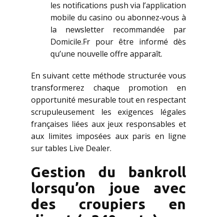
les notifications push via l’application
mobile du casino ou abonnez‑vous à
la newsletter recommandée par
Domicile.Fr pour être informé dès
qu’une nouvelle offre apparaît.
En suivant cette méthode structurée vous
transformerez chaque promotion en
opportunité mesurable tout en respectant
scrupuleusement les exigences légales
françaises liées aux jeux responsables et
aux limites imposées aux paris en ligne
sur tables Live Dealer.
Gestion du bankroll
lorsqu’on joue avec
des croupiers en