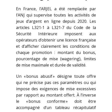
En France, l’ARJEL a été remplacée par
l’ANJ qui supervise toutes les activités de
jeux d’argent en ligne depuis 2020. Les
articles L321‑1 à L321‑7 du Code de la
Sécurité Intérieure imposent aux
opérateurs d’obtenir une licence française
et d’afficher clairement les conditions de
chaque promotion : montant du bonus,
pourcentage de mise (wagering), limites
de mise maximale et durée de validité.
Un « bonus abusif » désigne toute offre
qui ne précise pas ces paramètres ou qui
impose des exigences de mise excessives
par rapport au montant offert. À l’inverse
le « bonus conforme » doit être
accompagné d’un tableau récapitulatif