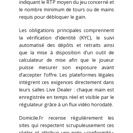
indiquant le RTP moyen du jeu concerné et
le nombre minimum de tours ou de mains
requis pour débloquer le gain.
Les obligations principales comprennent
la vérification d’identité (KYC), le suivi
automatisé des dépôts et retraits ainsi
que la mise à disposition d’un outil de
calculateur de mise afin que le joueur
puisse mesurer son exposure avant
d’accepter l’offre. Les plateformes légales
intègrent ces exigences directement dans
leurs salles Live Dealer : chaque main est
enregistrée en temps réel et visible par le
régulateur grâce à un flux vidéo horodaté.
Domicile.Fr recense régulièrement les
sites qui respectent scrupuleusement ces
règles et attribue une note « conformité »