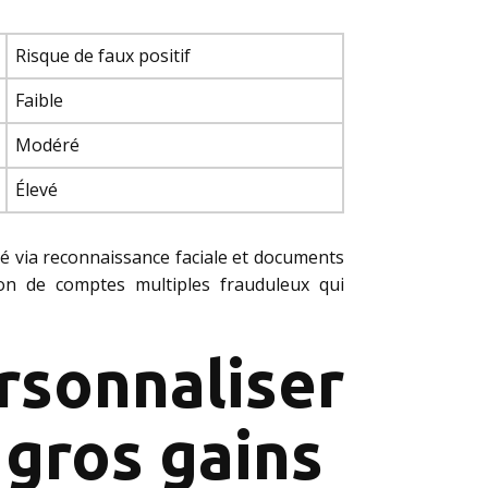
Risque de faux positif
Faible
Modéré
Élevé
ité via reconnaissance faciale et documents
tion de comptes multiples frauduleux qui
rsonnaliser
 gros gains