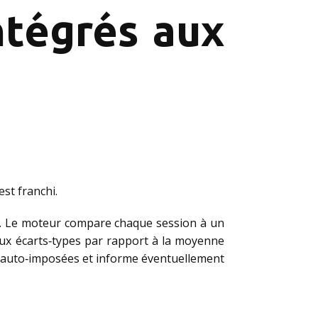
ntégrés aux
st franchi.
». Le moteur compare chaque session à un
 deux écarts‑types par rapport à la moyenne
s auto‑imposées et informe éventuellement