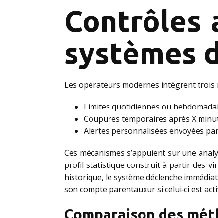
Contrôles 
systèmes d
Les opérateurs modernes intègrent trois 
Limites quotidiennes ou hebdomadair
Coupures temporaires après X minute
Alertes personnalisées envoyées par S
Ces mécanismes s’appuient sur une analy
profil statistique construit à partir des 
historique, le système déclenche immédia
son compte parentauxur si celui‑ci est acti
Comparaison des mét