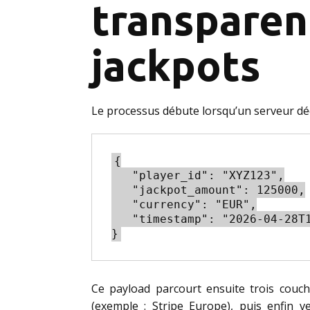
transpar
jackpots
Le processus débute lorsqu’un serveur déd
{

   "player_id": "XYZ123",

   "jackpot_amount": 125000,

   "currency": "EUR",

   "timestamp": "2026-04-28T14:32:07Z"

Ce payload parcourt ensuite trois couch
(exemple : Stripe Europe), puis enfin ve