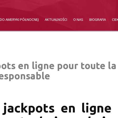
 DO AMERYKI PÓŁNOCNEJ
AKTUALNOŚCI
O NAS
BIOGRAFIA
CIE
pots en ligne pour toute la
responsable
 jackpots en ligne