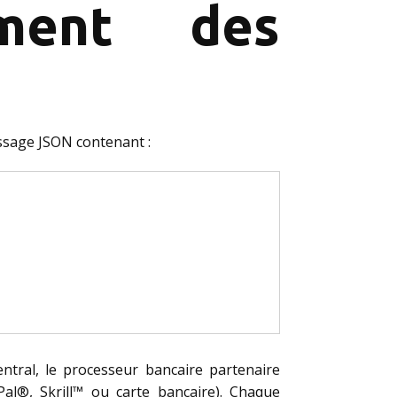
ement des
essage JSON contenant :
ntral, le processeur bancaire partenaire
yPal®, Skrill™ ou carte bancaire). Chaque