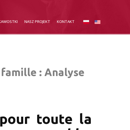
KAWOSTKI
NASZ PROJEKT
KONTAKT
 famille : Analyse
 pour toute la