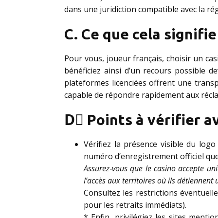
dans une juridiction compatible avec la 
C. Ce que cela signifie
Pour vous, joueur français, choisir un cas
bénéficiez ainsi d’un recours possible de
plateformes licenciées offrent une trans
capable de répondre rapidement aux récl
D️⃣ Points à vérifier a
Vérifiez la présence visible du logo
numéro d’enregistrement officiel qu
Assurez‑vous que le casino accepte un
l’accès aux territoires où ils détiennent
Consultez les restrictions éventuell
pour les retraits immédiats).
* Enfin, privilégiez les sites ment