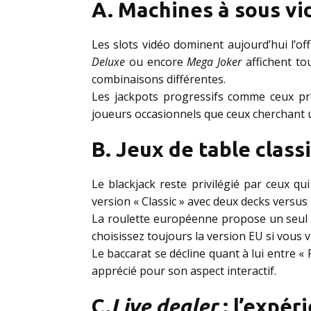
A. Machines à sous vi
Les slots vidéo dominent aujourd’hui l’o
Deluxe
ou encore
Mega Joker
affichent to
combinaisons différentes.
Les jackpots progressifs comme ceux p
joueurs occasionnels que ceux cherchant 
B. Jeux de table class
Le blackjack reste privilégié par ceux q
version « Classic » avec deux decks versus 
La roulette européenne propose un seul 
choisissez toujours la version EU si vous 
Le baccarat se décline quant à lui entre 
apprécié pour son aspect interactif.
C.
Live dealer
: l’expér