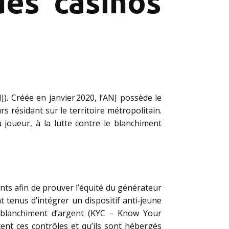
des casinos
J). Créée en janvier 2020, l’ANJ possède le
s résidant sur le territoire métropolitain.
u joueur, à la lutte contre le blanchiment
nts afin de prouver l’équité du générateur
 tenus d’intégrer un dispositif anti‑jeune
u blanchiment d’argent (KYC – Know Your
ent ces contrôles et qu’ils sont hébergés