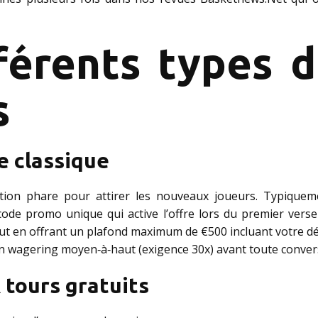
ifférents types 
s
e classique
on phare pour attirer les nouveaux joueurs. Typiqueme
code promo unique qui active l’offre lors du premier ve
out en offrant un plafond maximum de €500 incluant votre dép
 wagering moyen‑à‑haut (exigence 30x) avant toute convers
 tours gratuits