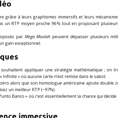
déo
ffre grâce à leurs graphismes immersifs et leurs mécanisme
us un RTP moyen proche 96 % tout en proposant plusieurs
roposés par
Mega Moolah
peuvent dépasser plusieurs millio
un gain exceptionnel.
iques
ui souhaitent appliquer une stratégie mathématique ; on tr
« Infinite » où aucune carte n’est remise dans le sabot.
zéro alors que son homologue américaine ajoute double z
visez un meilleur RTP (~97%).
« Punto Banco » où c’est essentiellement la chance qui décid
ience immersive