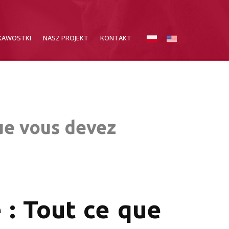
KAWOSTKI
NASZ PROJEKT
KONTAKT
que vous devez
 : Tout ce que