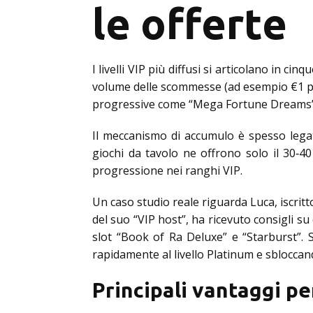
le offerte
I livelli VIP più diffusi si articolano in 
volume delle scommesse (ad esempio €1 pun
progressive come “Mega Fortune Dreams”
Il meccanismo di accumulo è spesso legato
giochi da tavolo ne offrono solo il 30‑40
progressione nei ranghi VIP.
Un caso studio reale riguarda Luca, iscritt
del suo “VIP host”, ha ricevuto consigli su
slot “Book of Ra Deluxe” e “Starburst”.
rapidamente al livello Platinum e sbloccand
Principali vantaggi per