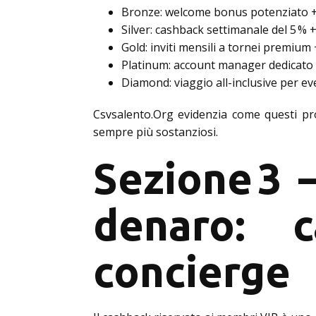
Bronze: welcome bonus potenziato +5
Silver: cashback settimanale del 5 % 
Gold: inviti mensili a tornei premium
Platinum: account manager dedicato +
Diamond: viaggio all-inclusive per eve
Csvsalento.Org evidenzia come questi pro
sempre più sostanziosi.
Sezione 3 –
denaro: c
concierge