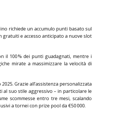
radino richiede un accumulo punti basato sul
gratuiti e accesso anticipato a nuove slot
on il 100 % dei punti guadagnati, mentre i
giche mirate a massimizzare la velocità di
o 2025. Grazie all’assistenza personalizzata
 al suo stile aggressivo – in particolare le
olume scommesse entro tre mesi, scalando
usivi a tornei con prize pool da €50 000.