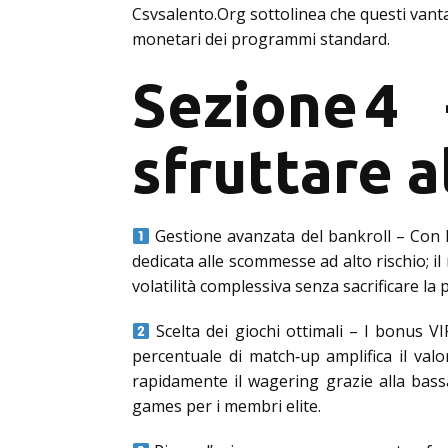
Csvsalento.Org sottolinea che questi vantag
monetari dei programmi standard.
Sezione 4
sfruttare 
Gestione avanzata del bankroll – Con lim
dedicata alle scommesse ad alto rischio; il
volatilità complessiva senza sacrificare la p
Scelta dei giochi ottimali – I bonus V
percentuale di match‑up amplifica il valo
rapidamente il wagering grazie alla bassa
games per i membri elite.