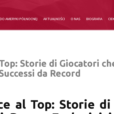
 DO AMERYKI PÓŁNOCNEJ
AKTUALNOŚCI
O NAS
BIOGRAFIA
CIE
Top: Storie di Giocatori c
 Successi da Record
e al Top: Storie di