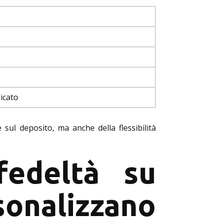
icato
sul deposito, ma anche della flessibilità
fedeltà su
sonalizzano