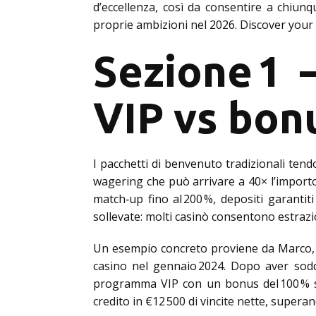
d’eccellenza, così da consentire a chiunqu
proprie ambizioni nel 2026. Discover your
Sezione 1 
VIP vs bon
I pacchetti di benvenuto tradizionali ten
wagering che può arrivare a 40× l’importo
match‑up fino al 200 %, depositi garantiti
sollevate: molti casinò consentono estrazi
Un esempio concreto proviene da Marco, u
casino nel gennaio 2024. Dopo aver sodd
programma VIP con un bonus del 100 % su
credito in €12 500 di vincite nette, supera