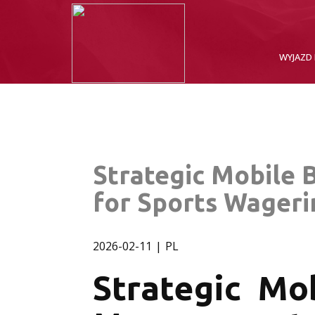
WYJAZD
Strategic Mobile 
for Sports Wageri
2026-02-11
PL
Strategic Mo