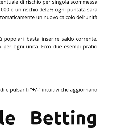
centuale di rischio per singola scommessa
€1 000 e un rischio del 2% ogni puntata sarà
utomaticamente un nuovo calcolo dell’unità
iù popolari: basta inserire saldo corrente,
 per ogni unità. Ecco due esempi pratici
ndi e pulsanti “+/-” intuitivi che aggiornano
le Betting