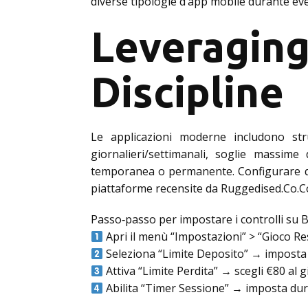
diverse tipologie d’app mobile durante even
Leverag
Discipline
Le applicazioni moderne includono strum
giornalieri/settimanali, soglie massime
temporanea o permanente. Configurare que
piattaforme recensite da Ruggedised.Co.Co
Passo‑passo per impostare i controlli su 
Apri il menù “Impostazioni” > “Gioco Re
Seleziona “Limite Deposito” → imposta €
Attiva “Limite Perdita” → scegli €80 al 
Abilita “Timer Sessione” → imposta dura