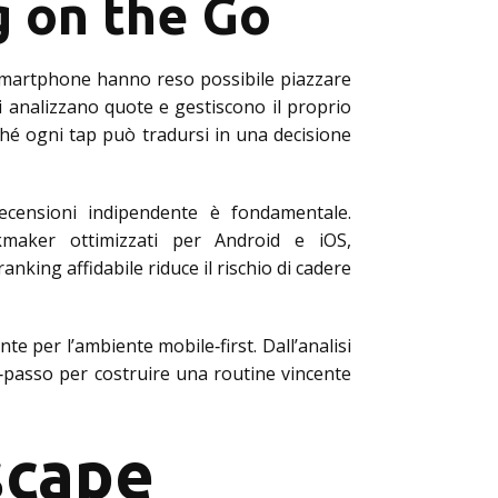
 on the Go
 smartphone hanno reso possibile piazzare
i analizzano quote e gestiscono il proprio
ché ogni tap può tradursi in una decisione
ecensioni indipendente è fondamentale.
okmaker ottimizzati per Android e iOS,
anking affidabile riduce il rischio di cadere
te per l’ambiente mobile‑first. Dall’analisi
so‑passo per costruire una routine vincente
scape