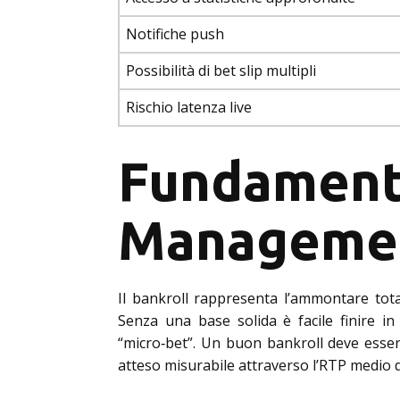
Notifiche push
Possibilità di bet slip multipli
Rischio latenza live
Fundame
Manageme
Il bankroll rappresenta l’ammontare tota
Senza una base solida è facile finire i
“micro‑bet”. Un buon bankroll deve esser
atteso misurabile attraverso l’RTP medio d