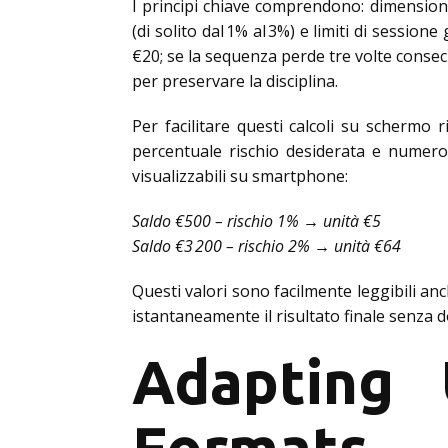
I principi chiave comprendono: dimension
(di solito dal 1% al 3%) e limiti di sessio
€20; se la sequenza perde tre volte conse
per preservare la disciplina.
Per facilitare questi calcoli su schermo r
percentuale rischio desiderata e numero
visualizzabili su smartphone:
Saldo €500 – rischio 1% → unità €5
Saldo €3 200 – rischio 2% → unità €64
Questi valori sono facilmente leggibili anch
istantaneamente il risultato finale senza 
Adapting 
Formats