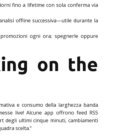
iorni fino a lifetime con sola conferma via
nalisi offline successiva—utile durante la
e promozioni ogni ora; spegnerle oppure
ing on the
formativa e consumo della larghezza banda
messe live! Alcune app offrono feed RSS
rt degli ultimi cinque minuti, cambiamenti
quadra scelta.“