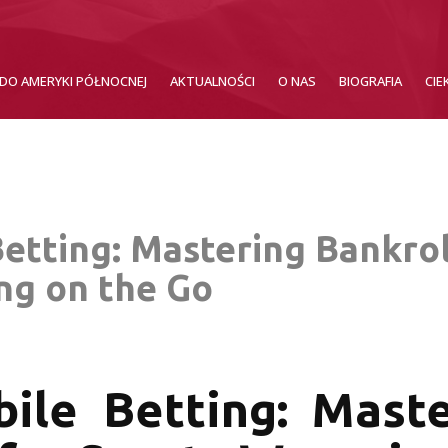
 DO AMERYKI PÓŁNOCNEJ
AKTUALNOŚCI
O NAS
BIOGRAFIA
CIE
Betting: Mastering Bankr
ng on the Go
bile Betting: Maste