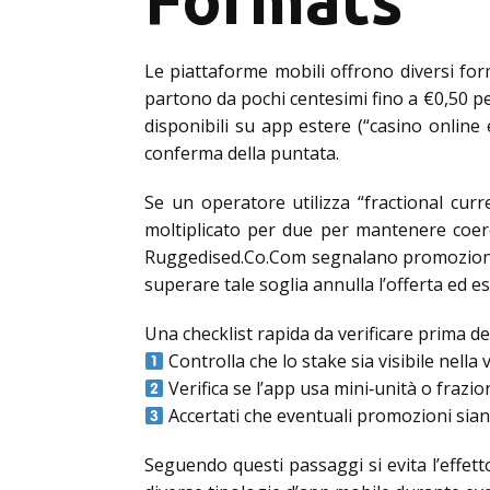
Le piattaforme mobili offrono diversi for
partono da pochi centesimi fino a €0,50 p
disponibili su app estere (“casino online 
conferma della puntata.
Se un operatore utilizza “fractional cur
moltiplicato per due per mantenere coeren
Ruggedised.Co.Com segnalano promozioni 
superare tale soglia annulla l’offerta ed esp
Una checklist rapida da verificare prima d
Controlla che lo stake sia visibile nella 
Verifica se l’app usa mini‑unità o frazi
Accertati che eventuali promozioni sian
Seguendo questi passaggi si evita l’effet