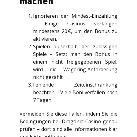
machen
Ignorieren der Mindest‑Einzahlung
– Einige Casinos verlangen
mindestens 20 €, um den Bonus zu
aktivieren.
Spielen außerhalb der zulässigen
Spiele – Setzt man den Bonus in
einem nicht freigegebenen Spiel,
wird die Wagering‑Anforderung
nicht gezählt.
Fehlende Zeiteinschränkung
beachten – Viele Boni verfallen nach
7 Tagen.
Vermeiden Sie diese Fallen, indem Sie die
Bedingungen bei Dragonia Casino genau
prüfen – dort sind alle Informationen klar
und leicht auffindbar.