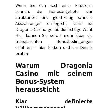
Wenn Sie sich nach einer Plattform
sehnen, die Bonusangebote klar
strukturiert und gleichzeitig schnelle
Auszahlungen ermöglicht, dann ist
Dragonia Casino genau die richtige Wahl.
Hier können Sie sofort mehr über die
transparenten Bonusbedingungen
erfahren – hier klicken und die Details
prüfen.
Warum Dragonia
Casino mit seinem
Bonus‑System
heraussticht
Klar definierte