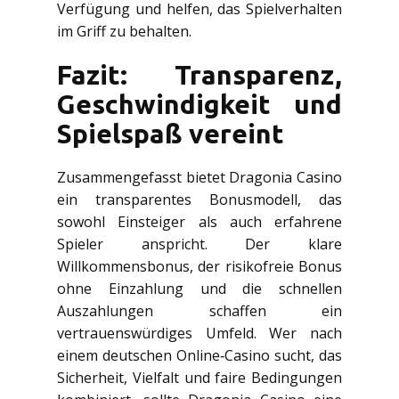
Verfügung und helfen, das Spielverhalten
im Griff zu behalten.
Fazit: Transparenz,
Geschwindigkeit und
Spielspaß vereint
Zusammengefasst bietet Dragonia Casino
ein transparentes Bonusmodell, das
sowohl Einsteiger als auch erfahrene
Spieler anspricht. Der klare
Willkommensbonus, der risikofreie Bonus
ohne Einzahlung und die schnellen
Auszahlungen schaffen ein
vertrauenswürdiges Umfeld. Wer nach
einem deutschen Online‑Casino sucht, das
Sicherheit, Vielfalt und faire Bedingungen