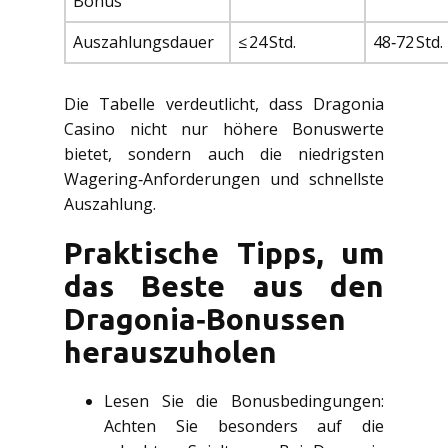
Bonus
Auszahlungsdauer
≤ 24 Std.
48‑72 Std.
Die Tabelle verdeutlicht, dass Dragonia
Casino nicht nur höhere Bonuswerte
bietet, sondern auch die niedrigsten
Wagering‑Anforderungen und schnellste
Auszahlung.
Praktische Tipps, um
das Beste aus den
Dragonia‑Bonussen
herauszuholen
Lesen Sie die Bonusbedingungen:
Achten Sie besonders auf die