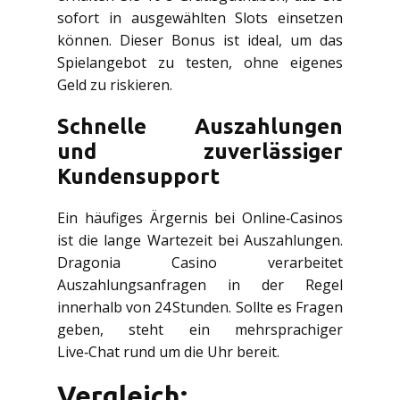
sofort in ausgewählten Slots einsetzen
können. Dieser Bonus ist ideal, um das
Spielangebot zu testen, ohne eigenes
Geld zu riskieren.
Schnelle Auszahlungen
und zuverlässiger
Kundensupport
Ein häufiges Ärgernis bei Online‑Casinos
ist die lange Wartezeit bei Auszahlungen.
Dragonia Casino verarbeitet
Auszahlungsanfragen in der Regel
innerhalb von 24 Stunden. Sollte es Fragen
geben, steht ein mehrsprachiger
Live‑Chat rund um die Uhr bereit.
Vergleich: