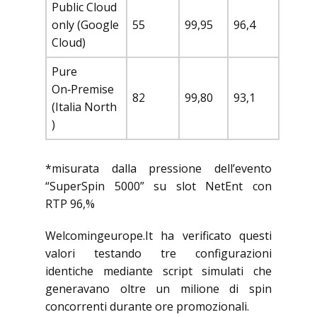
Public Cloud
only (Google
55
99,95
96,4
Cloud)
Pure
On‑Premise
82
99,80
93,1
(Italia North
)
*misurata dalla pressione dell’evento
“SuperSpin 5000” su slot NetEnt con
RTP 96,%
Welcomingeurope.It ha verificato questi
valori testando tre configurazioni
identiche mediante script simulati che
generavano oltre un milione di spin
concorrenti durante ore promozionali.