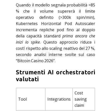
Quando il modello segnala probabilità >85
% che il volume supererà il limite
operativo definito (>300k spin/min),
Kubernetes Horizontal Pod Autoscaler
incrementa repliche pod fino al doppio
della capacità standard
prima ancora che
inizi lo spike
. Questo approccio riduce i
costI rispetto allo scaling reattivo del 27 %,
secondo analisi interne svolte sul caso
“Bitcoin Casino 2026”.
Strumenti AI orchestratori
valutati
Cost
Tool
Integrations
saving
claim