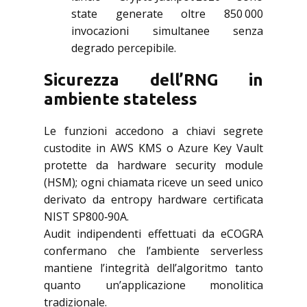
state generate oltre 850 000
invocazioni simultanee senza
degrado percepibile.
Sicurezza dell’RNG in
ambiente stateless
Le funzioni accedono a chiavi segrete
custodite in AWS KMS o Azure Key Vault
protette da hardware security module
(HSM); ogni chiamata riceve un seed unico
derivato da entropy hardware certificata
NIST SP800‐90A.
Audit indipendenti effettuati da eCOGRA
confermano che l’ambiente serverless
mantiene l’integrità dell’algoritmo tanto
quanto un’applicazione monolitica
tradizionale.