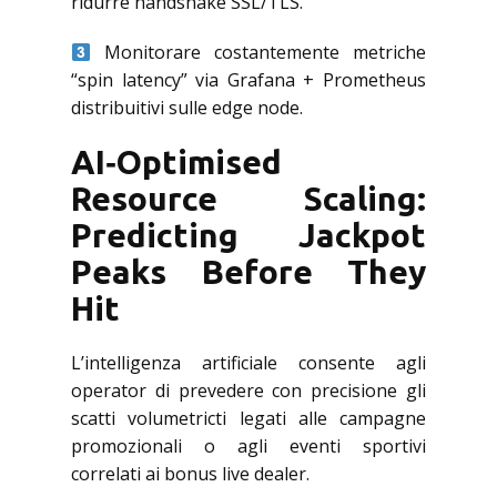
ridurre handshake SSL/TLS.
Monitorare costantemente metriche
“spin latency” via Grafana + Prometheus
distribuitivi sulle edge node.
AI‑Optimised
Resource Scaling:
Predicting Jackpot
Peaks Before They
Hit
L’intelligenza artificiale consente agli
operator​​­​ ​di prevedere con precisione gli
scatti volumetric​​­​​​ti legati alle campagne
promozionali o agli eventi sportivi
correlati ai bonus live dealer.