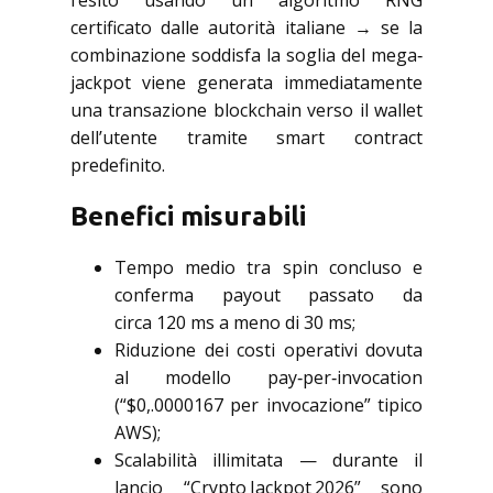
l’esito usando un algoritmo RNG
certificato dalle autorità italiane → se la
combinazione soddisfa la soglia del mega‐
jackpot viene generata immediatamente
una transazione blockchain verso il wallet
dell’utente tramite smart contract
predefinito.
Benefici misurabili
Tempo medio tra spin concluso e
conferma payout passato da
circa 120 ms a meno di 30 ms;
Riduzione dei costi operativi dovuta
al modello pay‑per‑invocation
(“$0,.0000167 per invocazione” tipico
AWS);
Scalabilità illimitata — durante il
lancio “Crypto Jackpot 2026” sono