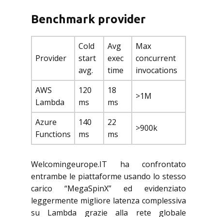
Benchmark provider
Cold
Avg
Max
Provider
start
exec
concurrent
avg.
time
invocations
AWS
120
18
>1M
Lambda
ms
ms
Azure
140
22
>900k
Functions
ms
ms
Welcomingeurope.IT ha confrontato
entrambe le piattaforme usando lo stesso
carico “MegaSpinX” ed evidenziato
leggermente migliore latenza complessiva
su Lambda grazie alla rete globale