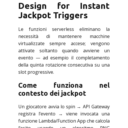
Design for Instant
Jackpot Triggers
Le funzioni serverless eliminano la
necessità di mantenere macchine
virtualizzate sempre accese; vengono
attivate soltanto quando avviene un
evento — ad esempio il completamento
della quinta rotazione consecutiva su una
slot progressive.
Come funziona nel
contesto dei jackpot
Un giocatore avvia lo spin → API Gateway
registra l’evento → viene invocata una
funzione Lambda/Function App che calcola