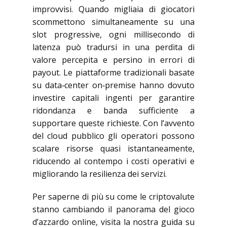
improvvisi. Quando migliaia di giocatori
scommettono simultaneamente su una
slot progressive, ogni millisecondo di
latenza può tradursi in una perdita di
valore percepita e persino in errori di
payout. Le piattaforme tradizionali basate
su data‑center on‑premise hanno dovuto
investire capitali ingenti per garantire
ridondanza e banda sufficiente a
supportare queste richieste. Con l’avvento
del cloud pubblico gli operatori possono
scalare risorse quasi istantaneamente,
riducendo al contempo i costi operativi e
migliorando la resilienza dei servizi.
Per saperne di più su come le criptovalute
stanno cambiando il panorama del gioco
d’azzardo online, visita la nostra guida su