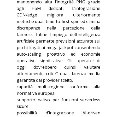
mantenendo alta l’integrità RNG grazie
agli HSM dedicati.​ L’integrazione
CDN/edge migliora ulteriormente
metriche quali time-to-first-spin ed elimina
discrepanze nella percezione della
fairness.​ Infine l’impiego dell’intelligenza
artificiale permette previsioni accurate sui
picchi legati ai mega-jackpot consentendo
auto-scaling proattivo ed economie
operative significative.​ Gli operator­⁠⁠⁠⁠⁠⁠⁠⁠⁠⁠⁠⁠⁠⁠⁠⁠ di
oggi dovrebbero quindi valutare
attentamente criterî quali latenza media
garantita dal provider scelto,
capacità multi-regione conforme alla
normativa europea,
supporto nativo per funzioni serverless
sicure,
possibilità d’integrazione AI-driven