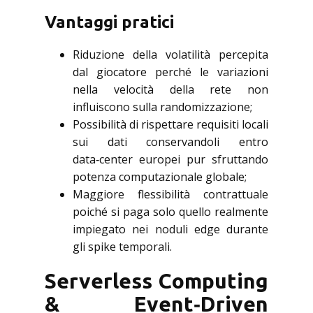
Vantaggi pratici
Riduzione della volatilità percepita
dal giocatore perché le variazioni
nella velocità della rete non
influiscono sulla randomizzazione;
Possibilità di rispettare requisiti locali
sui dati conservandoli entro
data‑center europei pur sfruttando
potenza computazionale globale;
Maggiore flessibilità contrattuale
poiché si paga solo quello realmente
impiegato nei noduli edge durante
gli spike temporali.
Serverless Computing
& Event‑Driven