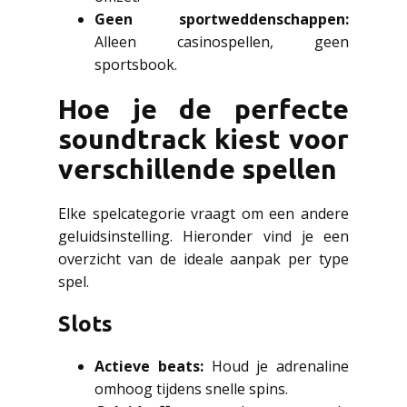
Geen sportweddenschappen:
Alleen casinospellen, geen
sportsbook.
Hoe je de perfecte
soundtrack kiest voor
verschillende spellen
Elke spelcategorie vraagt om een andere
geluidsinstelling. Hieronder vind je een
overzicht van de ideale aanpak per type
spel.
Slots
Actieve beats:
Houd je adrenaline
omhoog tijdens snelle spins.