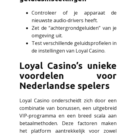
Controleer of je apparaat de
nieuwste audio‑drivers heeft.
Zet de “achtergrondgeluiden” van je
omgeving uit.
Test verschillende geluidsprofielen in
de instellingen van Loyal Casino.
Loyal Casino’s unieke
voordelen voor
Nederlandse spelers
Loyal Casino onderscheidt zich door een
combinatie van bonussen, een uitgebreid
VIP‑programma en een breed scala aan
betaalmethoden. Deze factoren maken
het platform aantrekkelijk voor zowel