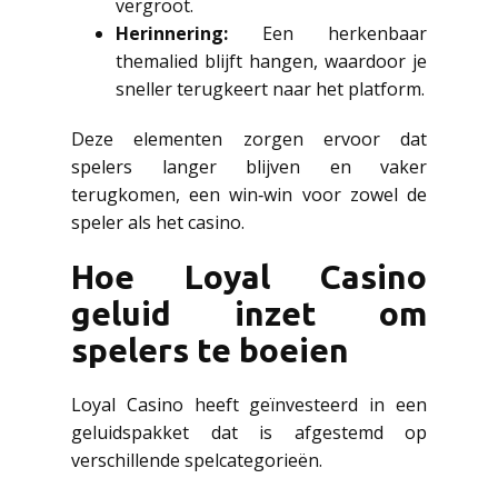
vergroot.
Herinnering:
Een herkenbaar
themalied blijft hangen, waardoor je
sneller terugkeert naar het platform.
Deze elementen zorgen ervoor dat
spelers langer blijven en vaker
terugkomen, een win‑win voor zowel de
speler als het casino.
Hoe Loyal Casino
geluid inzet om
spelers te boeien
Loyal Casino heeft geïnvesteerd in een
geluidspakket dat is afgestemd op
verschillende spelcategorieën.