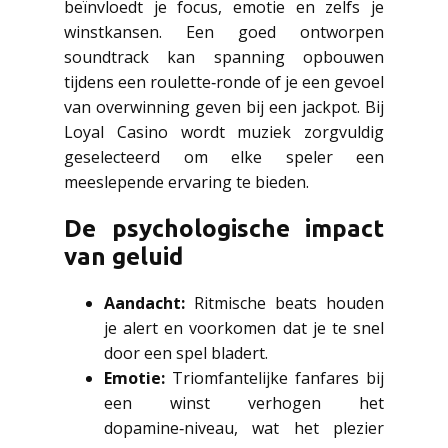
beïnvloedt je focus, emotie en zelfs je
winstkansen. Een goed ontworpen
soundtrack kan spanning opbouwen
tijdens een roulette‑ronde of je een gevoel
van overwinning geven bij een jackpot. Bij
Loyal Casino wordt muziek zorgvuldig
geselecteerd om elke speler een
meeslepende ervaring te bieden.
De psychologische impact
van geluid
Aandacht:
Ritmische beats houden
je alert en voorkomen dat je te snel
door een spel bladert.
Emotie:
Triomfantelijke fanfares bij
een winst verhogen het
dopamine‑niveau, wat het plezier