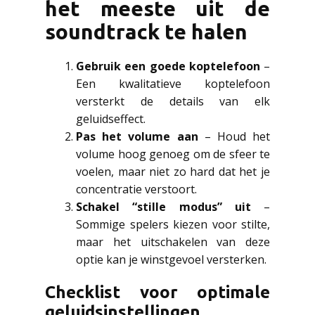
het meeste uit de
soundtrack te halen
Gebruik een goede koptelefoon
–
Een kwalitatieve koptelefoon
versterkt de details van elk
geluidseffect.
Pas het volume aan
– Houd het
volume hoog genoeg om de sfeer te
voelen, maar niet zo hard dat het je
concentratie verstoort.
Schakel “stille modus” uit
–
Sommige spelers kiezen voor stilte,
maar het uitschakelen van deze
optie kan je winstgevoel versterken.
Checklist voor optimale
geluidsinstellingen