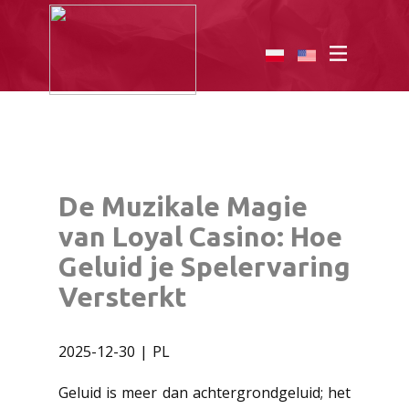
De Muzikale Magie
van Loyal Casino: Hoe
Geluid je Spelervaring
Versterkt
2025-12-30
PL
Geluid is meer dan achtergrondgeluid; het