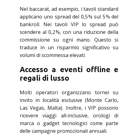
Nel baccarat, ad esempio, i tavoli standard
applicano uno spread del 0,5 % sul 5 % del
bankroll. Nei tavoli VIP lo spread può
scendere al 0,2 %, con una riduzione della
commissione su ogni mano. Questo si
traduce in un risparmio significativo su
volumi di scommessa elevati.
Accesso a eventi offline e
regali di lusso
Molti operatori organizzano tornei su
invito in località esclusive (Monte Carlo,
Las Vegas, Malta). Inoltre, i VIP possono
ricevere viaggi all‑inclusive, orologi di
marca o gadget tecnologici come parte
delle campagne promozionali annuali.