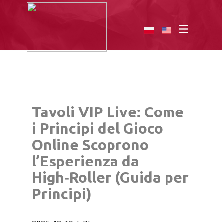
Tavoli VIP Live: Come
i Principi del Gioco
Online Scoprono
l’Esperienza da
High‑Roller (Guida per
Principi)