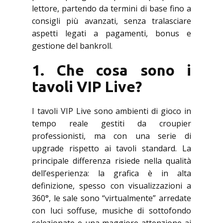
lettore, partendo da termini di base fino a
consigli più avanzati, senza tralasciare
aspetti legati a pagamenti, bonus e
gestione del bankroll.
1. Che cosa sono i
tavoli VIP Live?
I tavoli VIP Live sono ambienti di gioco in
tempo reale gestiti da croupier
professionisti, ma con una serie di
upgrade rispetto ai tavoli standard. La
principale differenza risiede nella qualità
dell’esperienza: la grafica è in alta
definizione, spesso con visualizzazioni a
360°, le sale sono “virtualmente” arredate
con luci soffuse, musiche di sottofondo