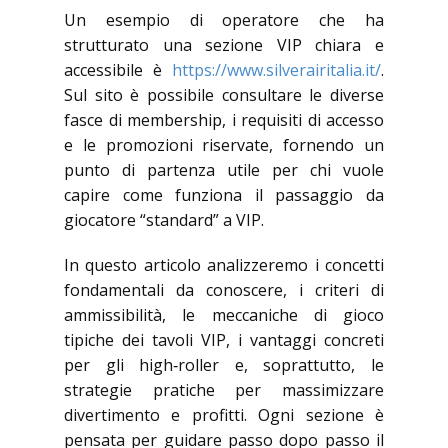
Un esempio di operatore che ha
strutturato una sezione VIP chiara e
accessibile è
https://www.silverairitalia.it/
.
Sul sito è possibile consultare le diverse
fasce di membership, i requisiti di accesso
e le promozioni riservate, fornendo un
punto di partenza utile per chi vuole
capire come funziona il passaggio da
giocatore “standard” a VIP.
In questo articolo analizzeremo i concetti
fondamentali da conoscere, i criteri di
ammissibilità, le meccaniche di gioco
tipiche dei tavoli VIP, i vantaggi concreti
per gli high‑roller e, soprattutto, le
strategie pratiche per massimizzare
divertimento e profitti. Ogni sezione è
pensata per guidare passo dopo passo il