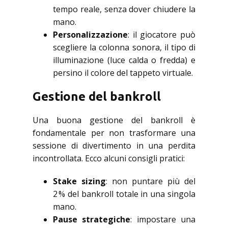
tempo reale, senza dover chiudere la
mano.
Personalizzazione
: il giocatore può
scegliere la colonna sonora, il tipo di
illuminazione (luce calda o fredda) e
persino il colore del tappeto virtuale.
Gestione del bankroll
Una buona gestione del bankroll è
fondamentale per non trasformare una
sessione di divertimento in una perdita
incontrollata. Ecco alcuni consigli pratici:
Stake sizing
: non puntare più del
2 % del bankroll totale in una singola
mano.
Pause strategiche
: impostare una