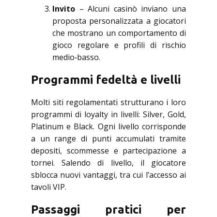
Invito
– Alcuni casinò inviano una
proposta personalizzata a giocatori
che mostrano un comportamento di
gioco regolare e profili di rischio
medio‑basso.
Programmi fedeltà e livelli
Molti siti regolamentati strutturano i loro
programmi di loyalty in livelli: Silver, Gold,
Platinum e Black. Ogni livello corrisponde
a un range di punti accumulati tramite
depositi, scommesse e partecipazione a
tornei. Salendo di livello, il giocatore
sblocca nuovi vantaggi, tra cui l’accesso ai
tavoli VIP.
Passaggi pratici per