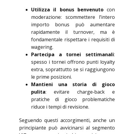
Utilizza il bonus benvenuto
con
moderazione: scommettere l’intero
importo bonus può aumentare
rapidamente il turnover, ma è
fondamentale rispettare i requisiti di
wagering.
Partecipa a tornei settimanali
:
spesso i tornei offrono punti loyalty
extra, soprattutto se si raggiungono
le prime posizioni.
Mantieni una storia di gioco
pulita
: evitare charge‑back e
pratiche di gioco problematiche
riduce i tempi di revisione.
Seguendo questi accorgimenti, anche un
principiante può avvicinarsi al segmento