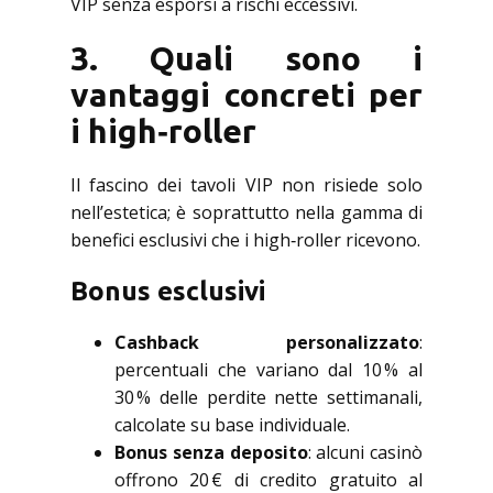
VIP senza esporsi a rischi eccessivi.
3. Quali sono i
vantaggi concreti per
i high‑roller
Il fascino dei tavoli VIP non risiede solo
nell’estetica; è soprattutto nella gamma di
benefici esclusivi che i high‑roller ricevono.
Bonus esclusivi
Cashback personalizzato
:
percentuali che variano dal 10 % al
30 % delle perdite nette settimanali,
calcolate su base individuale.
Bonus senza deposito
: alcuni casinò
offrono 20 € di credito gratuito al