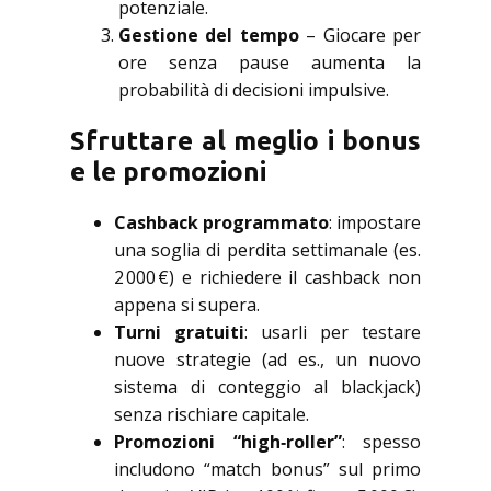
potenziale.
Gestione del tempo
– Giocare per
ore senza pause aumenta la
probabilità di decisioni impulsive.
Sfruttare al meglio i bonus
e le promozioni
Cashback programmato
: impostare
una soglia di perdita settimanale (es.
2 000 €) e richiedere il cashback non
appena si supera.
Turni gratuiti
: usarli per testare
nuove strategie (ad es., un nuovo
sistema di conteggio al blackjack)
senza rischiare capitale.
Promozioni “high‑roller”
: spesso
includono “match bonus” sul primo