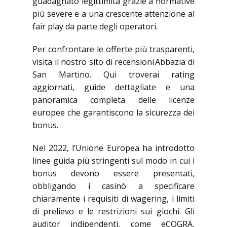
guadagnato legittimità grazie a normative
più severe e a una crescente attenzione al
fair play da parte degli operatori.
Per confrontare le offerte più trasparenti,
visita il nostro sito di recensioni Abbazia di
San Martino. Qui troverai rating
aggiornati, guide dettagliate e una
panoramica completa delle licenze
europee che garantiscono la sicurezza dei
bonus.
Nel 2022, l’Unione Europea ha introdotto
linee guida più stringenti sul modo in cui i
bonus devono essere presentati,
obbligando i casinò a specificare
chiaramente i requisiti di wagering, i limiti
di prelievo e le restrizioni sui giochi. Gli
auditor indipendenti, come eCOGRA,