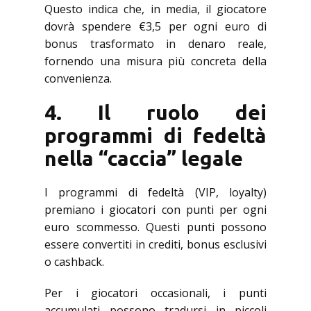
Questo indica che, in media, il giocatore
dovrà spendere €3,5 per ogni euro di
bonus trasformato in denaro reale,
fornendo una misura più concreta della
convenienza.
4. Il ruolo dei
programmi di fedeltà
nella “caccia” legale
I programmi di fedeltà (VIP, loyalty)
premiano i giocatori con punti per ogni
euro scommesso. Questi punti possono
essere convertiti in crediti, bonus esclusivi
o cashback.
Per i giocatori occasionali, i punti
accumulati possono tradursi in piccoli