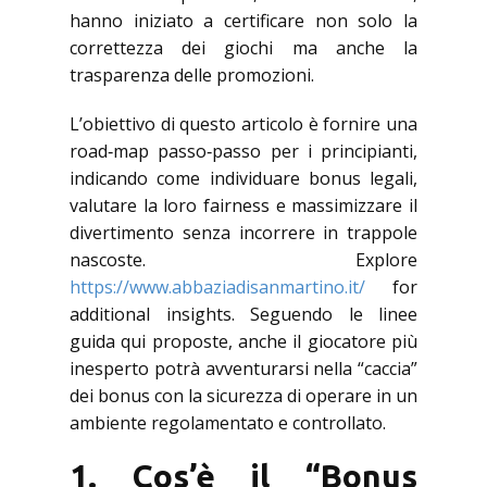
hanno iniziato a certificare non solo la
correttezza dei giochi ma anche la
trasparenza delle promozioni.
L’obiettivo di questo articolo è fornire una
road‑map passo‑passo per i principianti,
indicando come individuare bonus legali,
valutare la loro fairness e massimizzare il
divertimento senza incorrere in trappole
nascoste. Explore
https://www.abbaziadisanmartino.it/
for
additional insights. Seguendo le linee
guida qui proposte, anche il giocatore più
inesperto potrà avventurarsi nella “caccia”
dei bonus con la sicurezza di operare in un
ambiente regolamentato e controllato.
1. Cos’è il “Bonus