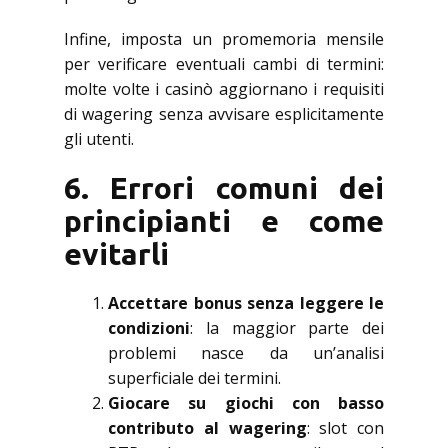
Infine, imposta un promemoria mensile
per verificare eventuali cambi di termini:
molte volte i casinò aggiornano i requisiti
di wagering senza avvisare esplicitamente
gli utenti.
6. Errori comuni dei
principianti e come
evitarli
Accettare bonus senza leggere le
condizioni
: la maggior parte dei
problemi nasce da un’analisi
superficiale dei termini.
Giocare su giochi con basso
contributo al wagering
: slot con