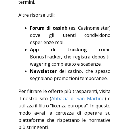
termini.
Altre risorse utili:
Forum di casinò
(es. Casinomeister)
dove gli utenti condividono
esperienze reali.
App di tracking
come
BonusTracker, che registra depositi,
wagering completato e scadenze.
Newsletter
dei casinò, che spesso
segnalano promozioni temporanee.
Per filtrare le offerte più trasparenti, visita
il nostro sito (
Abbazia di San Martino
) e
utilizza il filtro “licenza europea”. In questo
modo avrai la certezza di operare su
piattaforme che rispettano le normative
più stringenti.