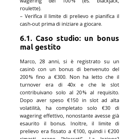
wagering del 100 % (es. blackjack,
roulette).
– Verifica il limite di prelievo e pianifica il
cash‑out prima di iniziare a giocare.
6.1. Caso studio: un bonus
mal gestito
Marco, 28 anni, si è registrato su un
casinò con un bonus di benvenuto del
200 % fino a €300. Non ha letto che il
turnover era di 40x e che le slot
contribuivano solo al 20 % al requisito.
Dopo aver speso €150 in slot ad alta
volatilità, ha completato solo €30 di
wagering effettivo, nonostante avesse già
esaurito il bonus. Inoltre, il limite di
prelievo era fissato a €100, quindi i €200