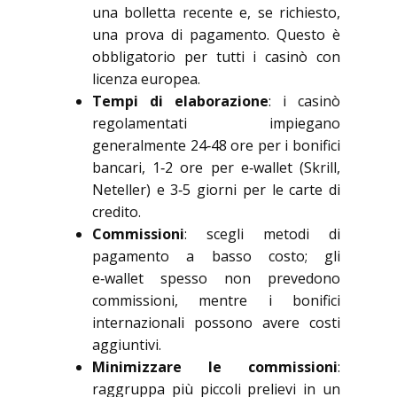
una bolletta recente e, se richiesto,
una prova di pagamento. Questo è
obbligatorio per tutti i casinò con
licenza europea.
Tempi di elaborazione
: i casinò
regolamentati impiegano
generalmente 24‑48 ore per i bonifici
bancari, 1‑2 ore per e‑wallet (Skrill,
Neteller) e 3‑5 giorni per le carte di
credito.
Commissioni
: scegli metodi di
pagamento a basso costo; gli
e‑wallet spesso non prevedono
commissioni, mentre i bonifici
internazionali possono avere costi
aggiuntivi.
Minimizzare le commissioni
:
raggruppa più piccoli prelievi in un