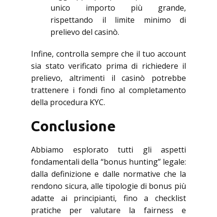
unico importo più grande,
rispettando il limite minimo di
prelievo del casinò.
Infine, controlla sempre che il tuo account
sia stato verificato prima di richiedere il
prelievo, altrimenti il casinò potrebbe
trattenere i fondi fino al completamento
della procedura KYC.
Conclusione
Abbiamo esplorato tutti gli aspetti
fondamentali della “bonus hunting” legale:
dalla definizione e dalle normative che la
rendono sicura, alle tipologie di bonus più
adatte ai principianti, fino a checklist
pratiche per valutare la fairness e