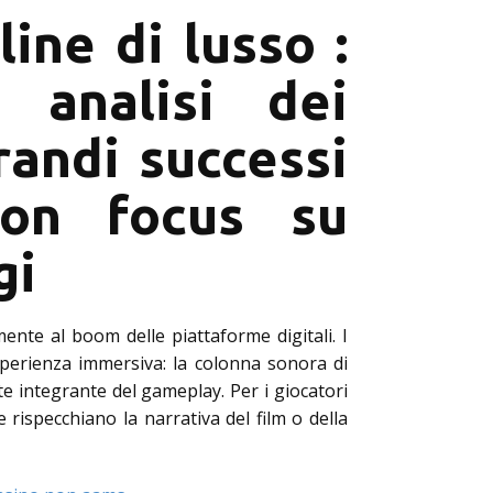
ine di lusso :
 analisi dei
randi successi
 con focus su
gi
nte al boom delle piattaforme digitali. I
perienza immersiva: la colonna sonora di
te integrante del gameplay. Per i giocatori
 rispecchiano la narrativa del film o della