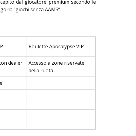
percepito dal giocatore premium secondo le
tegoria “giochi senza AAMS”.
IP
Roulette Apocalypse VIP
 con dealer
Accesso a zone riservate
della ruota
le