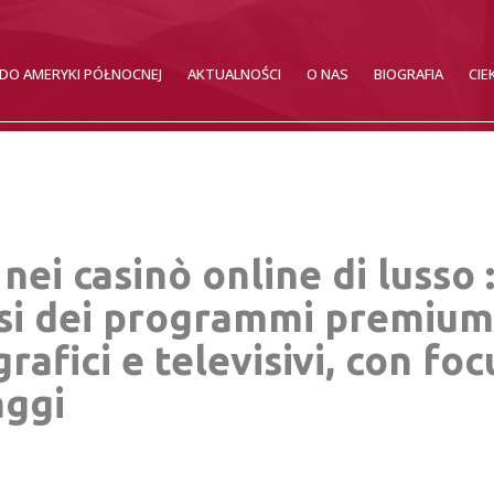
 DO AMERYKI PÓŁNOCNEJ
AKTUALNOŚCI
O NAS
BIOGRAFIA
CIE
nei casinò online di lusso 
si dei programmi premium i
rafici e televisivi, con fo
aggi