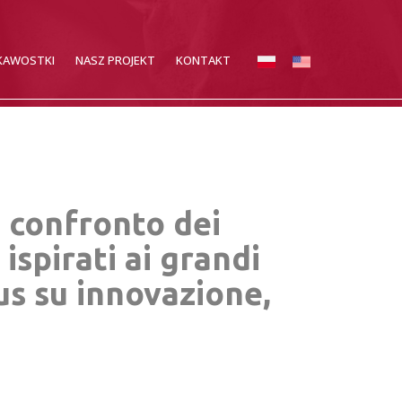
KAWOSTKI
NASZ PROJEKT
KONTAKT
: confronto dei
spirati ai grandi
cus su innovazione,