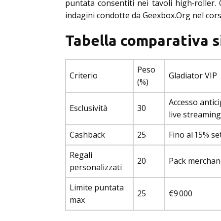
puntata consentiti nei tavoli high‑roller
indagini condotte da Geexbox.Org nel corso 
Tabella comparativa si
Peso
Criterio
Gladiator VIP
(%)
Accesso antic
Esclusività
30
live streaming
Cashback
25
Fino al 15% se
Regali
20
Pack merchand
personalizzati
Limite puntata
25
€9 000
max