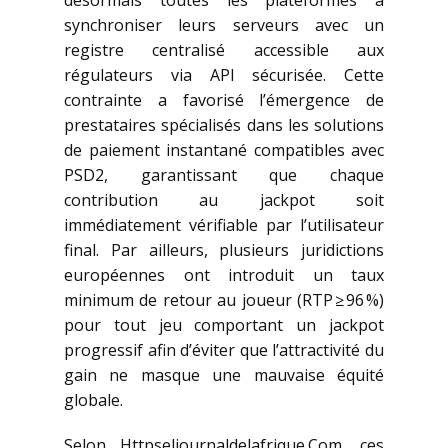
désormais toutes les plateformes à
synchroniser leurs serveurs avec un
registre centralisé accessible aux
régulateurs via API sécurisée. Cette
contrainte a favorisé l’émergence de
prestataires spécialisés dans les solutions
de paiement instantané compatibles avec
PSD2, garantissant que chaque
contribution au jackpot soit
immédiatement vérifiable par l’utilisateur
final. Par ailleurs, plusieurs juridictions
européennes ont introduit un taux
minimum de retour au joueur (RTP ≥ 96 %)
pour tout jeu comportant un jackpot
progressif afin d’éviter que l’attractivité du
gain ne masque une mauvaise équité
globale.
Selon Httpseljournaldelafrique.Com, ces