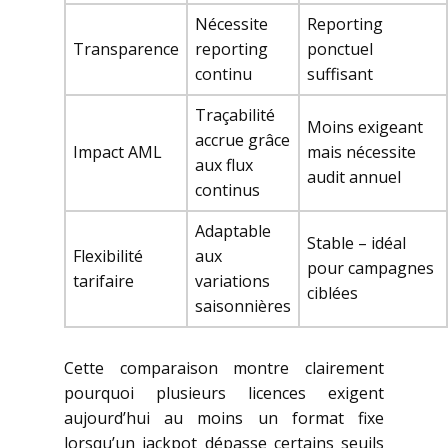
Nécessite
Reporting
Transparence
reporting
ponctuel
continu
suffisant
Traçabilité
Moins exigeant
accrue grâce
Impact AML
mais nécessite
aux flux
audit annuel
continus
Adaptable
Stable – idéal
Flexibilité
aux
pour campagnes
tarifaire
variations
ciblées
saisonnières
Cette comparaison montre clairement
pourquoi plusieurs licences exigent
aujourd’hui au moins un format fixe
lorsqu’un jackpot dépasse certains seuils