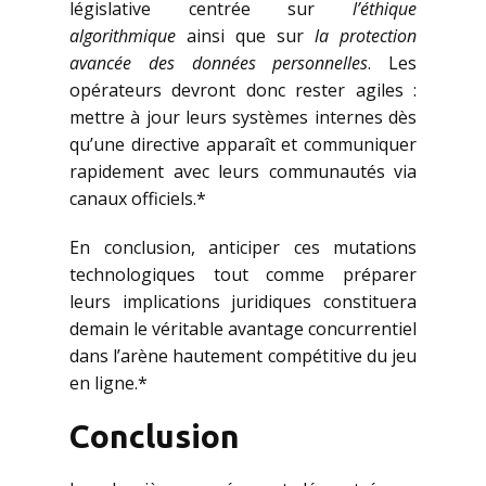
législative centrée sur
l’éthique
algorithmique
ainsi que sur
la protection
avancée des données personnelles
. Les
opérateurs devront donc rester agiles :
mettre à jour leurs systèmes internes dès
qu’une directive apparaît et communiquer
rapidement avec leurs communautés via
canaux officiels.*
En conclusion, anticiper ces mutations
technologiques tout comme préparer
leurs implications juridiques constituera
demain le véritable avantage concurrentiel
dans l’arène hautement compétitive du jeu
en ligne.*
Conclusion