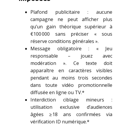
Plafond publicitaire : aucune
campagne ne peut afficher plus
qu’un gain théorique supérieur à
€100 000 sans préciser « sous
réserve conditions générales ».
Message obligatoire : « Jeu
responsable – jouez avec
modération ». Ce texte doit
apparaître en caractères visibles
pendant au moins trois secondes
dans toute vidéo promotionnelle
diffusée en ligne ou TV.*
Interdiction ciblage mineurs :
utilisation exclusive d’audiences
âgées ≥ 18 ans confirmées via
vérification ID numérique.*