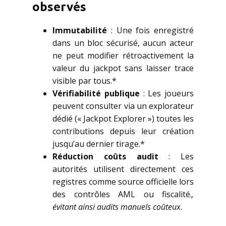
observés
Immutabilité
: Une fois enregistré
dans un bloc sécurisé, aucun acteur
ne peut modifier rétroactivement la
valeur du jackpot sans laisser trace
visible par tous.*
Vérifiabilité publique
: Les joueurs
peuvent consulter via un explorateur
dédié (« Jackpot Explorer ») toutes les
contributions depuis leur création
jusqu’au dernier tirage.*
Réduction coûts audit
: Les
autorités utilisent directement ces
registres comme source officielle lors
des contrôles AML ou fiscalité.
,
évitant ainsi audits manuels coûteux.