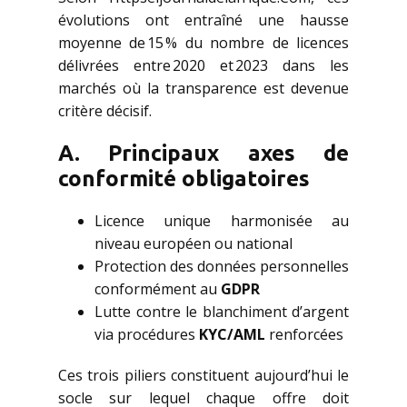
évolutions ont entraîné une hausse
moyenne de 15 % du nombre de licences
délivrées entre 2020 et 2023 dans les
marchés où la transparence est devenue
critère décisif.
A. Principaux axes de
conformité obligatoires
Licence unique harmonisée au
niveau européen ou national
Protection des données personnelles
conformément au
GDPR
Lutte contre le blanchiment d’argent
via procédures
KYC/AML
renforcées
Ces trois piliers constituent aujourd’hui le
socle sur lequel chaque offre doit