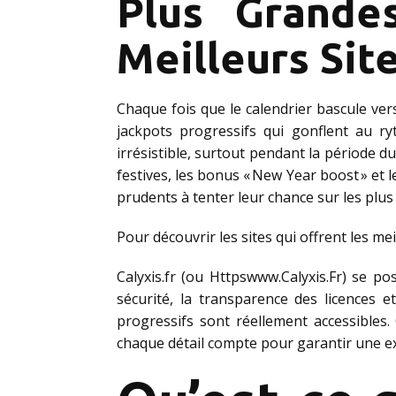
Plus Grande
Meilleurs Sit
Chaque fois que le calendrier bascule vers
jackpots progressifs qui gonflent au 
irrésistible, surtout pendant la période
festives, les bonus « New Year boost » et
prudents à tenter leur chance sur les plus
Pour découvrir les sites qui offrent les m
Calyxis.fr (ou Httpswww.Calyxis.Fr) se p
sécurité, la transparence des licences et
progressifs sont réellement accessibles.
chaque détail compte pour garantir une ex