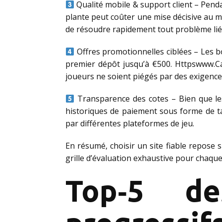
Qualité mobile & support client – Pendant 
plante peut coûter une mise décisive au m
de résoudre rapidement tout problème lié 
Offres promotionnelles ciblées – Les b
premier dépôt jusqu’à €500. Httpswww.Caly
joueurs ne soient piégés par des exigence
Transparence des cotes – Bien que les 
historiques de paiement sous forme de ta
par différentes plateformes de jeu.
En résumé, choisir un site fiable repose
grille d’évaluation exhaustive pour chaque
Top‑5 de