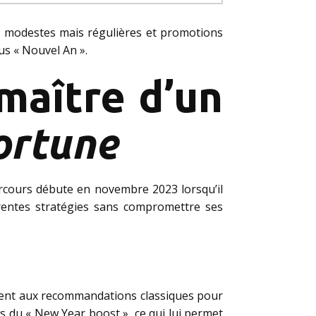
s modestes mais régulières et promotions
us « Nouvel An ».
maître d’un
ortune
arcours débute en novembre 2023 lorsqu’il
érentes stratégies sans compromettre ses
mément aux recommandations classiques pour
ors du « New Year boost », ce qui lui permet