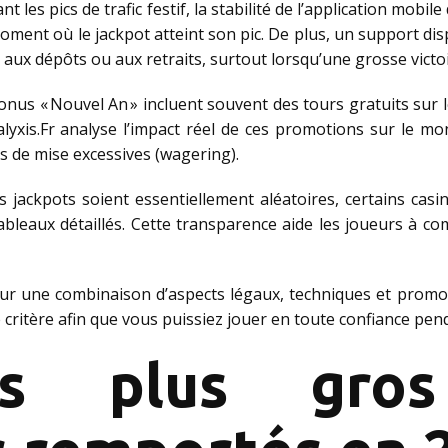
les pics de trafic festif, la stabilité de l’application mobile
oment où le jackpot atteint son pic. De plus, un support di
aux dépôts ou aux retraits, surtout lorsqu’une grosse victoi
onus « Nouvel An » incluent souvent des tours gratuits sur
xis.Fr analyse l’impact réel de ces promotions sur le mont
s de mise excessives (wagering).
jackpots soient essentiellement aléatoires, certains casin
bleaux détaillés. Cette transparence aide les joueurs à co
 sur une combinaison d’aspects légaux, techniques et promot
 critère afin que vous puissiez jouer en toute confiance pend
s plus gros