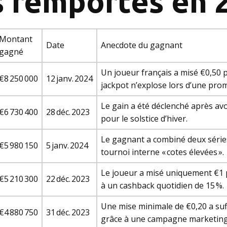
s remportés en 
Montant
Date
Anecdote du gagnant
gagné
Un joueur français a misé €0,50 
€8 250 000
12 janv. 2024
jackpot n’explose lors d’une pro
Le gain a été déclenché après avo
€6 730 400
28 déc. 2023
pour le solstice d’hiver.
Le gagnant a combiné deux séries
€5 980 150
5 janv. 2024
tournoi interne « cotes élevées ».
Le joueur a misé uniquement €1 p
€5 210 300
22 déc. 2023
à un cashback quotidien de 15 %.
Une mise minimale de €0,20 a suff
€4 880 750
31 déc. 2023
grâce à une campagne marketing