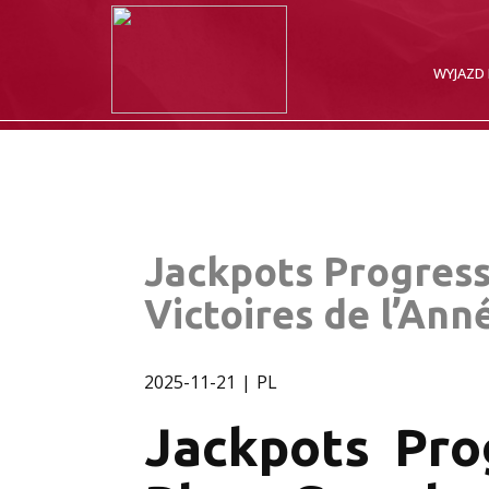
WYJAZD
Jackpots Progress
Victoires de l’Ann
2025-11-21
PL
Jackpots Pro