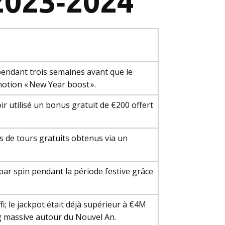
2023‑2024
pendant trois semaines avant que le
motion « New Year boost ».
ir utilisé un bonus gratuit de €200 offert
 de tours gratuits obtenus via un
ar spin pendant la période festive grâce
i; le jackpot était déjà supérieur à €4M
 massive autour du Nouvel An.