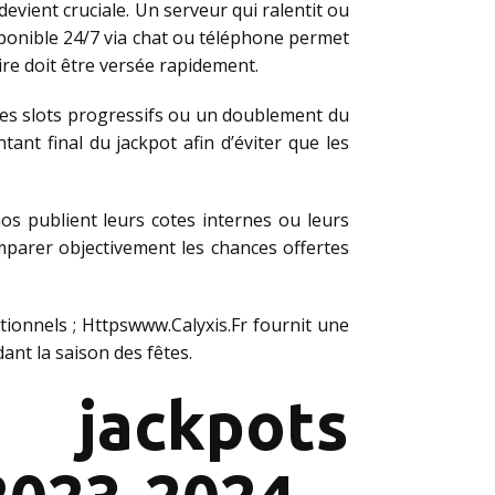
 devient cruciale. Un serveur qui ralentit ou
sponible 24/7 via chat ou téléphone permet
re doit être versée rapidement.
 les slots progressifs ou un doublement du
ant final du jackpot afin d’éviter que les
os publient leurs cotes internes ou leurs
mparer objectivement les chances offertes
ionnels ; Httpswww.Calyxis.Fr fournit une
ant la saison des fêtes.
 jackpots