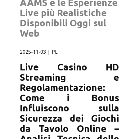
AAMS e le Esperienze
Live più Realistiche
Disponibili Oggi sul
Web
2025-11-03
PL
Live Casino HD
Streaming e
Regolamentazione:
Come i Bonus
Influiscono sulla
Sicurezza dei Giochi
da Tavolo Online –
Analisi Tecnica delle