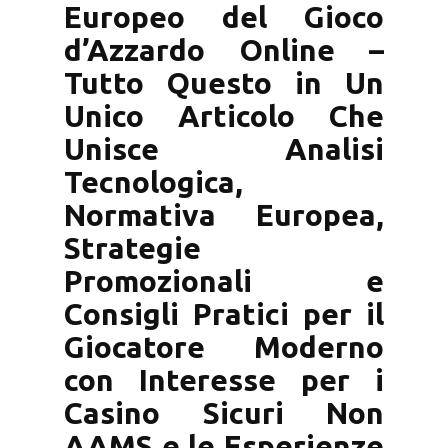
Europeo del Gioco
d’Azzardo Online –
Tutto Questo in Un
Unico Articolo Che
Unisce Analisi
Tecnologica,
Normativa Europea,
Strategie
Promozionali e
Consigli Pratici per il
Giocatore Moderno
con Interesse per i
Casino Sicuri Non
AAMS e le Esperienze