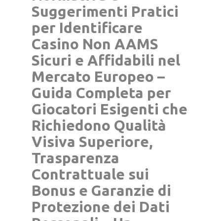
Suggerimenti Pratici
per Identificare
Casino Non AAMS
Sicuri e Affidabili nel
Mercato Europeo –
Guida Completa per
Giocatori Esigenti che
Richiedono Qualità
Visiva Superiore,
Trasparenza
Contrattuale sui
Bonus e Garanzie di
Protezione dei Dati