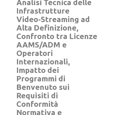
Analisi Tecnica delle
Infrastrutture
Video‑Streaming ad
Alta Definizione,
Confronto tra Licenze
AAMS/ADM e
Operatori
Internazionali,
Impatto dei
Programmi di
Benvenuto sui
Requisiti di
Conformità
Normativa e