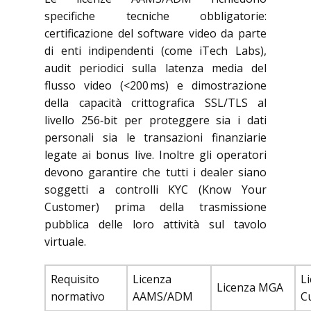
specifiche tecniche obbligatorie:
certificazione del software video da parte
di enti indipendenti (come iTech Labs),
audit periodici sulla latenza media del
flusso video (<200 ms) e dimostrazione
della capacità crittografica SSL/TLS al
livello 256‑bit per proteggere sia i dati
personali sia le transazioni finanziarie
legate ai bonus live. Inoltre gli operatori
devono garantire che tutti i dealer siano
soggetti a controlli KYC (Know Your
Customer) prima della trasmissione
pubblica delle loro attività sul tavolo
virtuale.
Requisito
Licenza
L
Licenza MGA
normativo
AAMS/ADM
C