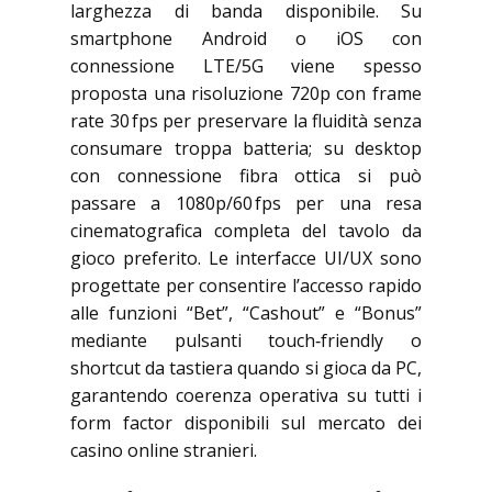
larghezza di banda disponibile. Su
smartphone Android o iOS con
connessione LTE/5G viene spesso
proposta una risoluzione 720p con frame
rate 30 fps per preservare la fluidità senza
consumare troppa batteria; su desktop
con connessione fibra ottica si può
passare a 1080p/60 fps per una resa
cinematografica completa del tavolo da
gioco preferito. Le interfacce UI/UX sono
progettate per consentire l’accesso rapido
alle funzioni “Bet”, “Cashout” e “Bonus”
mediante pulsanti touch‑friendly o
shortcut da tastiera quando si gioca da PC,
garantendo coerenza operativa su tutti i
form factor disponibili sul mercato dei
casino online stranieri.