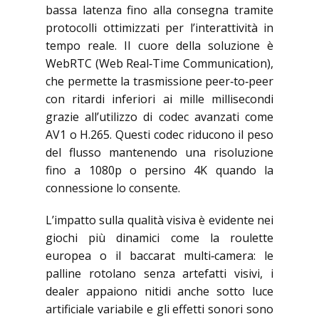
bassa latenza fino alla consegna tramite
protocolli ottimizzati per l’interattività in
tempo reale. Il cuore della soluzione è
WebRTC (Web Real‑Time Communication),
che permette la trasmissione peer‑to‑peer
con ritardi inferiori ai mille millisecondi
grazie all’utilizzo di codec avanzati come
AV1 o H.265. Questi codec riducono il peso
del flusso mantenendo una risoluzione
fino a 1080p o persino 4K quando la
connessione lo consente.
L’impatto sulla qualità visiva è evidente nei
giochi più dinamici come la roulette
europea o il baccarat multi‑camera: le
palline rotolano senza artefatti visivi, i
dealer appaiono nitidi anche sotto luce
artificiale variabile e gli effetti sonori sono