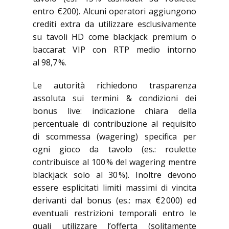
entro €200). Alcuni operatori aggiungono
crediti extra da utilizzare esclusivamente
su tavoli HD come blackjack premium o
baccarat VIP con RTP medio intorno
al 98,7 %.
Le autorità richiedono trasparenza
assoluta sui termini & condizioni dei
bonus live: indicazione chiara della
percentuale di contribuzione al requisito
di scommessa (wagering) specifica per
ogni gioco da tavolo (es.: roulette
contribuisce al 100 % del wagering mentre
blackjack solo al 30 %). Inoltre devono
essere esplicitati limiti massimi di vincita
derivanti dal bonus (es.: max €2 000) ed
eventuali restrizioni temporali entro le
quali utilizzare l’offerta (solitamente