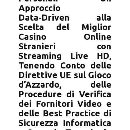
Approccio
Data‑Driven alla
Scelta del Miglior
Casino Online
Stranieri con
Streaming Live HD,
Tenendo Conto delle
Direttive UE sul Gioco
d’Azzardo, delle
Procedure di Verifica
dei Fornitori Video e
delle Best Practice di
Sicurezza Informatica