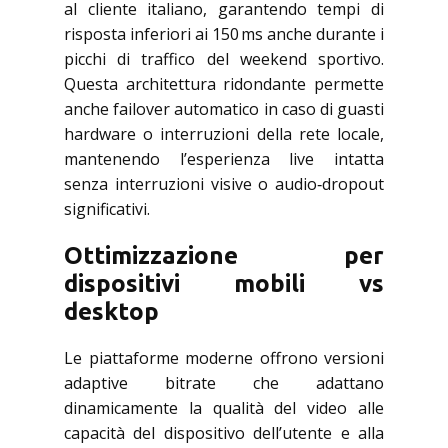
al cliente italiano, garantendo tempi di
risposta inferiori ai 150 ms anche durante i
picchi di traffico del weekend sportivo.
Questa architettura ridondante permette
anche failover automatico in caso di guasti
hardware o interruzioni della rete locale,
mantenendo l’esperienza live intatta
senza interruzioni visive o audio‑dropout
significativi.
Ottimizzazione per
dispositivi mobili vs
desktop
Le piattaforme moderne offrono versioni
adaptive bitrate che adattano
dinamicamente la qualità del video alle
capacità del dispositivo dell’utente e alla