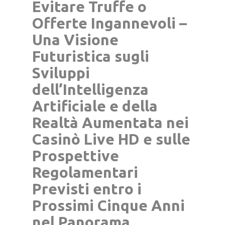
Evitare Truffe o
Offerte Ingannevoli –
Una Visione
Futuristica sugli
Sviluppi
dell’Intelligenza
Artificiale e della
Realtà Aumentata nei
Casinò Live HD e sulle
Prospettive
Regolamentari
Previsti entro i
Prossimi Cinque Anni
nel Panorama