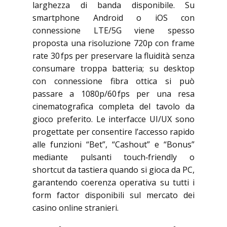
larghezza di banda disponibile. Su
smartphone Android o iOS con
connessione LTE/5G viene spesso
proposta una risoluzione 720p con frame
rate 30 fps per preservare la fluidità senza
consumare troppa batteria; su desktop
con connessione fibra ottica si può
passare a 1080p/60 fps per una resa
cinematografica completa del tavolo da
gioco preferito. Le interfacce UI/UX sono
progettate per consentire l’accesso rapido
alle funzioni “Bet”, “Cashout” e “Bonus”
mediante pulsanti touch‑friendly o
shortcut da tastiera quando si gioca da PC,
garantendo coerenza operativa su tutti i
form factor disponibili sul mercato dei
casino online stranieri.