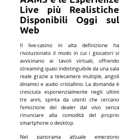
Live più Realistiche
Disponibili Oggi sul
Web
Il live‑casino in alta definizione ha
rivoluzionato il modo in cui i giocatori si
avvicinano ai tavoli virtuali, offrendo
streaming quasi indistinguibile da una sala
reale grazie a telecamere multiple, angoli
dinamici e audio cristallino. La domanda è
cresciuta esponenzialmente negli ultimi
tre anni, spinta da utenti che cercano
l’emozione del dealer dal vivo senza
rinunciare alla comodità del proprio
smartphone o desktop.
Nel panorama attuale emergono