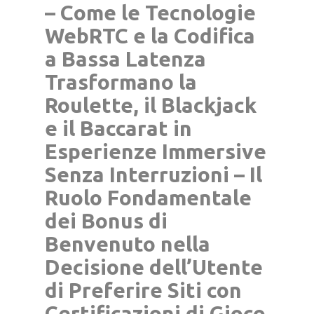
– Come le Tecnologie
WebRTC e la Codifica
a Bassa Latenza
Trasformano la
Roulette, il Blackjack
e il Baccarat in
Esperienze Immersive
Senza Interruzioni – Il
Ruolo Fondamentale
dei Bonus di
Benvenuto nella
Decisione dell’Utente
di Preferire Siti con
Certificazioni di Gioco