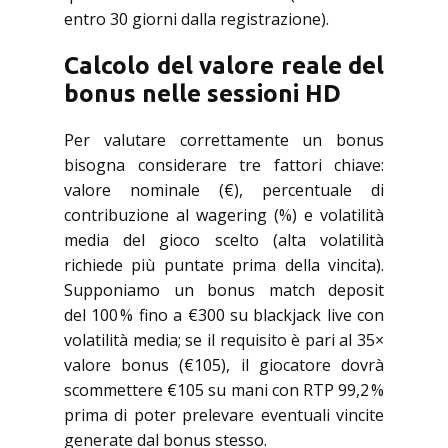
entro 30 giorni dalla registrazione).
Calcolo del valore reale del
bonus nelle sessioni HD
Per valutare correttamente un bonus
bisogna considerare tre fattori chiave:
valore nominale (€), percentuale di
contribuzione al wagering (%) e volatilità
media del gioco scelto (alta volatilità
richiede più puntate prima della vincita).
Supponiamo un bonus match deposit
del 100 % fino a €300 su blackjack live con
volatilità media; se il requisito è pari al 35×
valore bonus (€105), il giocatore dovrà
scommettere €105 su mani con RTP 99,2 %
prima di poter prelevare eventuali vincite
generate dal bonus stesso.