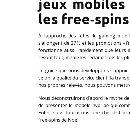
jeux mobiles 
les free‑spin
À l’approche des fêtes, le gaming mobil
s’allongent de 27 % et les promotions « 
fonctionne aussi rapidement que leurs sm
résout tout, même les réclamations les pl
Le guide que nous développons s’appuie 
selon la qualité du service client, la tra
nos propres relevés, nous pouvons mettre e
Nous déconstruirons d’abord le mythe de 
de présenter le modèle hybride qui com
Enfin, nous fournirons une checklist pra
free‑spins de Noël.