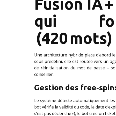
Fusion IA +
qui fon
(420 mots)
Une architecture hybride place d’abord le
seuil prédéfini, elle est routée vers un 
de réinitialisation du mot de passe – so
conseiller.
Gestion des free‑spin
Le système détecte automatiquement les m
bot vérifie la validité du code, la date d’
s’est pas déclenché »), le bot crée un tick