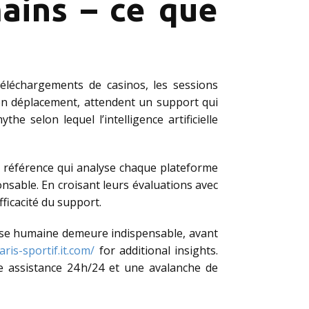
mains – ce que
téléchargements de casinos, les sessions
 en déplacement, attendent un support qui
 selon lequel l’intelligence artificielle
de référence qui analyse chaque plateforme
onsable. En croisant leurs évaluations avec
ficacité du support.
tise humaine demeure indispensable, avant
aris-sportif.it.com/
for additional insights.
ne assistance 24 h/24 et une avalanche de