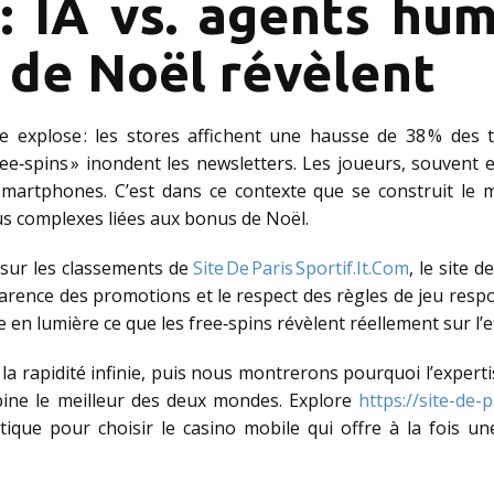
: IA vs. agents hu
s de Noël révèlent
e explose : les stores affichent une hausse de 38 % des 
free‑spins » inondent les newsletters. Les joueurs, souvent
artphones. C’est dans ce contexte que se construit le mythe
us complexes liées aux bonus de Noël.
sur les classements de
Site De Paris Sportif.It.Com
, le site 
nsparence des promotions et le respect des règles de jeu resp
n lumière ce que les free‑spins révèlent réellement sur l’ef
la rapidité infinie, puis nous montrerons pourquoi l’exper
bine le meilleur des deux mondes. Explore
https://site-de-p
tique pour choisir le casino mobile qui offre à la fois u