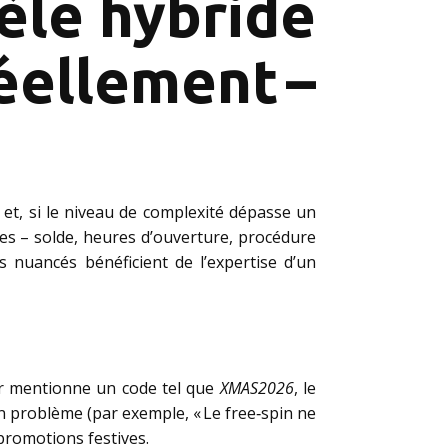
dèle hybride
lement –
 et, si le niveau de complexité dépasse un
les – solde, heures d’ouverture, procédure
s nuancés bénéficient de l’expertise d’un
eur mentionne un code tel que
XMAS2026
, le
 un problème (par exemple, « Le free‑spin ne
 promotions festives.