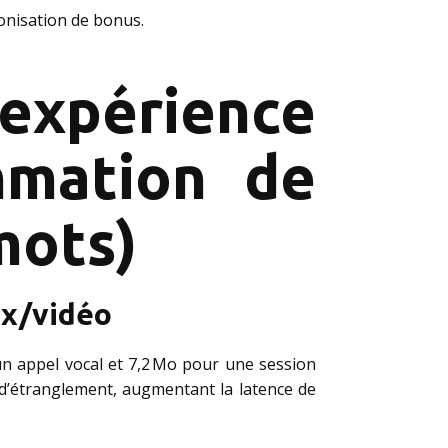
onisation de bonus.
expérience
mmation de
 mots)
ix/vidéo
 appel vocal et 7,2 Mo pour une session
 d’étranglement, augmentant la latence de