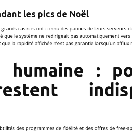
dant les pics de Noël
 grands casinos ont connu des pannes de leurs serveurs de c
alé que le système ne redirigeait pas automatiquement vers 
que la rapidité affichée n’est pas garantie lorsqu’un afflux m
se humaine : po
stent indisp
ubtilités des programmes de fidélité et des offres de free‑