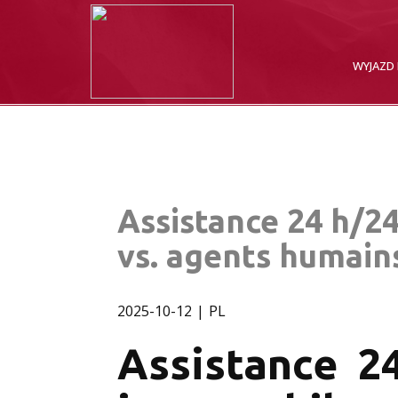
WYJAZD
Assistance 24 h/24 
vs. agents humains
2025-10-12
PL
Assistance 24