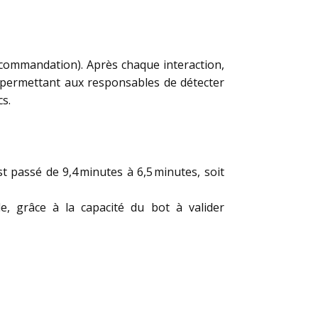
recommandation). Après chaque interaction,
 permettant aux responsables de détecter
cs.
passé de 9,4 minutes à 6,5 minutes, soit
e, grâce à la capacité du bot à valider