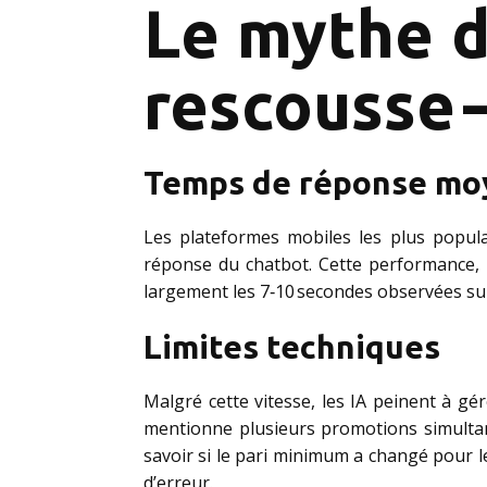
Le mythe de
rescousse –
Temps de réponse mo
Les plateformes mobiles les plus popul
réponse du chatbot. Cette performance, 
largement les 7‑10 secondes observées su
Limites techniques
Malgré cette vitesse, les IA peinent à g
mentionne plusieurs promotions simultané
savoir si le pari minimum a changé pour l
d’erreur.