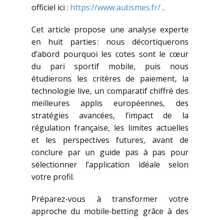
officiel ici :
https://www.autismes.fr/
.
Cet article propose une analyse experte
en huit parties : nous décortiquerons
d’abord pourquoi les cotes sont le cœur
du pari sportif mobile, puis nous
étudierons les critères de paiement, la
technologie live, un comparatif chiffré des
meilleures applis européennes, des
stratégies avancées, l’impact de la
régulation française, les limites actuelles
et les perspectives futures, avant de
conclure par un guide pas à pas pour
sélectionner l’application idéale selon
votre profil.
Préparez‑vous à transformer votre
approche du mobile‑betting grâce à des