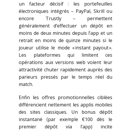
un facteur décisif : les portefeuilles
électroniques intégrés – PayPal, Skrill ou
encore Trustly – permettent
généralement d’effectuer un dépôt en
moins de deux minutes depuis l’app et un
retrait en moins de quinze minutes si le
joueur utilise le mode « instant payout ».
Les plateformes qui limitent ces
opérations aux versions web voient leur
attractivité chuter rapidement auprès des
parieurs pressés par le temps réel du
match.
Enfin les offres promotionnelles ciblées
différencient nettement les applis mobiles
des sites classiques. Un bonus dépôt
instantané (par exemple €100 dès le
premier dépôt via l’app) incite