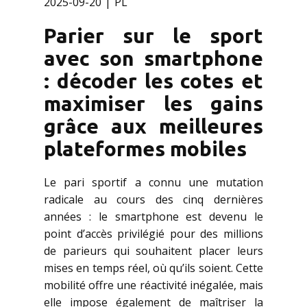
2025-09-20
PL
Parier sur le sport
avec son smartphone
: décoder les cotes et
maximiser les gains
grâce aux meilleures
plateformes mobiles
Le pari sportif a connu une mutation
radicale au cours des cinq dernières
années : le smartphone est devenu le
point d’accès privilégié pour des millions
de parieurs qui souhaitent placer leurs
mises en temps réel, où qu’ils soient. Cette
mobilité offre une réactivité inégalée, mais
elle impose également de maîtriser la