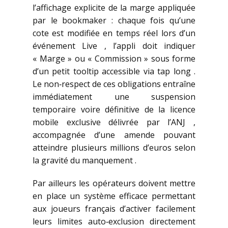
l’affichage explicite de la marge appliquée
par le bookmaker : chaque fois qu’une
cote est modifiée en temps réel lors d’un
événement Live , l’appli doit indiquer
« Marge » ou « Commission » sous forme
d’un petit tooltip accessible via tap long .
Le non‑respect de ces obligations entraîne
immédiatement une suspension
temporaire voire définitive de la licence
mobile exclusive délivrée par l’ANJ ,
accompagnée d’une amende pouvant
atteindre plusieurs millions d’euros selon
la gravité du manquement .
Par ailleurs les opérateurs doivent mettre
en place un système efficace permettant
aux joueurs français d’activer facilement
leurs limites auto‑exclusion directement