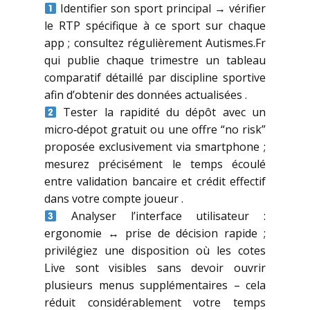
Identifier son sport principal → vérifier
le RTP spécifique à ce sport sur chaque
app ; consultez régulièrement Autismes.Fr
qui publie chaque trimestre un tableau
comparatif détaillé par discipline sportive
afin d’obtenir des données actualisées .
Tester la rapidité du dépôt avec un
micro‑dépot gratuit ou une offre “no risk”
proposée exclusivement via smartphone ;
mesurez précisément le temps écoulé
entre validation bancaire et crédit effectif
dans votre compte joueur .
Analyser l’interface utilisateur :
ergonomie
↔
prise de décision rapide ;
privilégiez une disposition où les cotes
Live sont visibles sans devoir ouvrir
plusieurs menus supplémentaires – cela
réduit considérablement votre temps