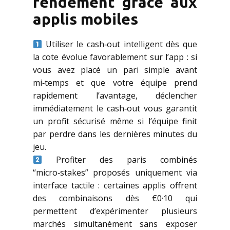
rendement grâce aux
applis mobiles
Utiliser le cash‑out intelligent dès que
la cote évolue favorablement sur l’app : si
vous avez placé un pari simple avant
mi‑temps et que votre équipe prend
rapidement l’avantage, déclencher
immédiatement le cash‑out vous garantit
un profit sécurisé même si l’équipe finit
par perdre dans les dernières minutes du
jeu.
Profiter des paris combinés
“micro‑stakes” proposés uniquement via
interface tactile : certaines applis offrent
des combinaisons dès €0·10 qui
permettent d’expérimenter plusieurs
marchés simultanément sans exposer