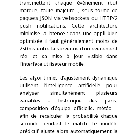
transmettent chaque événement (but
marqué, faute majeure…) sous forme de
paquets JSON via websockets ou HTTP/2
push notifications. Cette architecture
minimise la latence : dans une appli bien
optimisée il faut généralement moins de
250 ms entre la survenue d’un événement
réel et sa mise à jour visible dans
l’interface utilisateur mobile.
Les algorithmes d’ajustement dynamique
utilisent l’intelligence artificielle pour
analyser simultanément plusieurs
variables – historique des paris,
composition d’équipe officielle, météo –
afin de recalculer la probabilité chaque
seconde pendant le match. Le modèle
prédictif ajuste alors automatiquement la