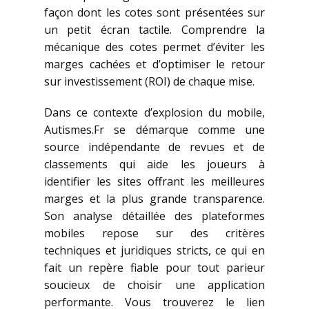
façon dont les cotes sont présentées sur
un petit écran tactile. Comprendre la
mécanique des cotes permet d’éviter les
marges cachées et d’optimiser le retour
sur investissement (ROI) de chaque mise.
Dans ce contexte d’explosion du mobile,
Autismes.Fr se démarque comme une
source indépendante de revues et de
classements qui aide les joueurs à
identifier les sites offrant les meilleures
marges et la plus grande transparence.
Son analyse détaillée des plateformes
mobiles repose sur des critères
techniques et juridiques stricts, ce qui en
fait un repère fiable pour tout parieur
soucieux de choisir une application
performante. Vous trouverez le lien