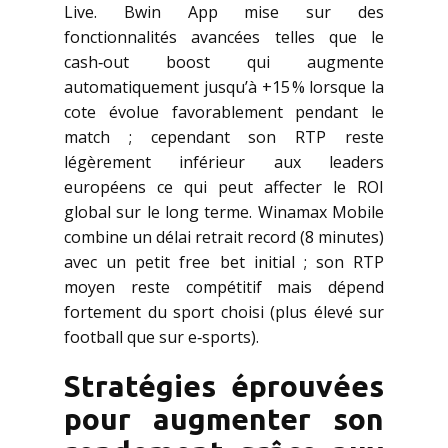
Live. Bwin App mise sur des
fonctionnalités avancées telles que le
cash‑out boost qui augmente
automatiquement jusqu’à +15 % lorsque la
cote évolue favorablement pendant le
match ; cependant son RTP reste
légèrement inférieur aux leaders
européens ce qui peut affecter le ROI
global sur le long terme. Winamax Mobile
combine un délai retrait record (8 minutes)
avec un petit free bet initial ; son RTP
moyen reste compétitif mais dépend
fortement du sport choisi (plus élevé sur
football que sur e‑sports).
Stratégies éprouvées
pour augmenter son