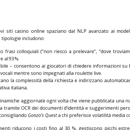
vi siti casino online spaziano dal NLP avanzato ai modell
i tipologie includono:
asi colloquiali (“non riesco a prelevare”, “dove troviamo
e al 93 %.
bile – consentono ai giocatori di chiedere informazioni su RT
vocali mentre sono impegnati alla roulette live.
zzano la complessità della richiesta e indirizzano automatic
iva italiana.
 dinamiche aggiornate ogni volta che viene pubblicata una 
ta tramite OCR dei documenti d’identità e suggerimenti person
 consigliando
Gonzo’s Quest
a chi preferisce volatilità media c
menti riducono i costi fino al 30 %, gestiscono picchi est