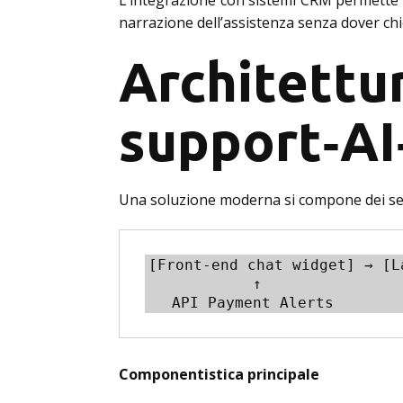
L’integrazione con sistemi CRM permette a
narrazione dell’assistenza senza dover chi
Architettu
support‑A
Una soluzione moderna si compone dei seg
[Front‑end chat widget] → [L
            ↑                                         ↓

Componentistica principale