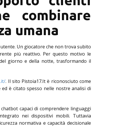
porto clienti
me combinare
enza umana
za utente. Un giocatore che non trova subito
ente più reattivo. Per questo motivo le
del giorno e della notte, trasformando il
it/
. Il sito Pistoia17.It è riconosciuto come
 ed è citato spesso nelle nostre analisi di
nza: chatbot capaci di comprendere linguaggi
ntegrato nei dispositivi mobili. Tuttavia
icurezza normativa e capacità decisionale