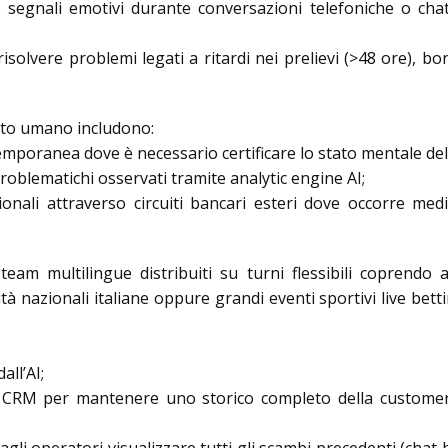
segnali emotivi durante conversazioni telefoniche o chat
risolvere problemi legati a ritardi nei prelievi (>48 ore), b
ento umano includono:
poranea dove è necessario certificare lo stato mentale del 
oblematichi osservati tramite analytic engine AI;
nali attraverso circuiti bancari esteri dove occorre medi
 team multilingue distribuiti su turni flessibili coprend
tà nazionali italiane oppure grandi eventi sportivi live be
all’AI;
 CRM per mantenere uno storico completo della customer 