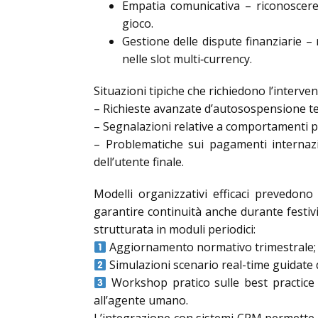
Empatia comunicativa – riconoscere 
gioco.
Gestione delle dispute finanziarie – 
nelle slot multi‑currency.
Situazioni tipiche che richiedono l’interv
– Richieste avanzate d’autosospensione tem
– Segnalazioni relative a comportamenti pr
– Problematiche sui pagamenti internazio
dell’utente finale.
Modelli organizzativi efficaci prevedono
garantire continuità anche durante festivi
strutturata in moduli periodici:
Aggiornamento normativo trimestrale;
Simulazioni scenario real-time guidate d
Workshop pratico sulle best practice
all’agente umano.