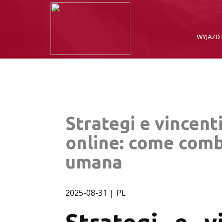
WYJAZD
Strategi e vincent
online: come combi
umana
2025-08-31
PL