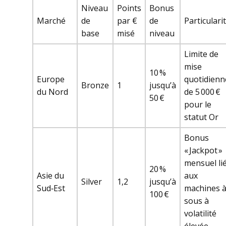
Niveau
Points
Bonus
Marché
de
par €
de
Particulari
base
misé
niveau
Limite de
mise
10 %
Europe
quotidienn
Bronze
1
jusqu’à
du Nord
de 5 000 €
50 €
pour le
statut Or
Bonus
« Jackpot »
mensuel li
20 %
Asie du
aux
Silver
1,2
jusqu’à
Sud‑Est
machines 
100 €
sous à
volatilité