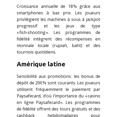
Croissance annuelle de 18 % grâce aux
smartphones à bas prix. Les joueurs
privilégient les machines à sous à jackpot
progressif et les jeux de type
« fish‑shooting ». Les programmes de
fidélité intègrent des récompenses en
monnaie locale (rupiah, baht) et des
tournois quotidiens.
Amérique latine
Sensibilité aux promotions : les bonus de
dépôt de 200 % sont courants. Les joueurs
utilisent fréquemment le paiement par
Paysafecard, d’où l’importance du « casino
en ligne Paysafecard ». Les programmes
de fidélité offrent des tours gratuits et des
cashback hebdomadaires pour