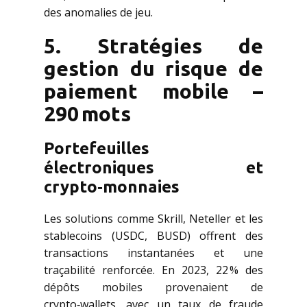
des anomalies de jeu.
5. Stratégies de
gestion du risque de
paiement mobile –
290 mots
Portefeuilles
électroniques et
crypto‑monnaies
Les solutions comme Skrill, Neteller et les
stablecoins (USDC, BUSD) offrent des
transactions instantanées et une
traçabilité renforcée. En 2023, 22 % des
dépôts mobiles provenaient de
crypto‑wallets, avec un taux de fraude