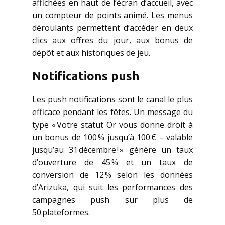
affichées en haut de l’écran d’accueil, avec
un compteur de points animé. Les menus
déroulants permettent d’accéder en deux
clics aux offres du jour, aux bonus de
dépôt et aux historiques de jeu.
Notifications push
Les push notifications sont le canal le plus
efficace pendant les fêtes. Un message du
type « Votre statut Or vous donne droit à
un bonus de 100 % jusqu’à 100 € – valable
jusqu’au 31 décembre ! » génère un taux
d’ouverture de 45 % et un taux de
conversion de 12 % selon les données
d’Arizuka, qui suit les performances des
campagnes push sur plus de
50 plateformes.