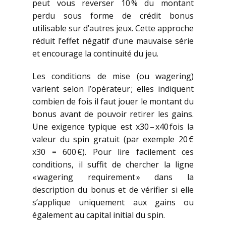
peut vous reverser 10 % du montant
perdu sous forme de crédit bonus
utilisable sur d’autres jeux. Cette approche
réduit l’effet négatif d’une mauvaise série
et encourage la continuité du jeu.
Les conditions de mise (ou wagering)
varient selon l’opérateur ; elles indiquent
combien de fois il faut jouer le montant du
bonus avant de pouvoir retirer les gains.
Une exigence typique est x30 – x40 fois la
valeur du spin gratuit (par exemple 20 €
x30 = 600 €). Pour lire facilement ces
conditions, il suffit de chercher la ligne
« wagering requirement » dans la
description du bonus et de vérifier si elle
s’applique uniquement aux gains ou
également au capital initial du spin.