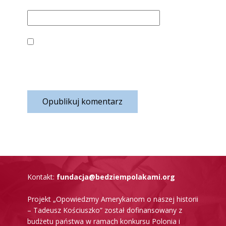
WITRYNA INTERNETOWA
ZAPISZ MOJE DANE, ADRES E-MAIL I WITRYNĘ
W PRZEGLĄDARCE ABY WYPEŁNIĆ DANE
PODCZAS PISANIA KOLEJNYCH KOMENTARZY.
Opublikuj komentarz
K​ontakt:
fundacja@bedziempolakami.org
Projekt „Opowiedzmy Amerykanom o naszej historii
– Tadeusz Kościuszko” został dofinansowany z
budżetu państwa w ramach konkursu Polonia i