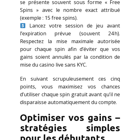
se présente souvent sous forme « Free
Spins » avec le nombre exact attribué
(exemple : 15 free spins).
Lancez votre session de jeu avant
l’expiration prévue (souvent 24 h).
Respectez la mise maximale autorisée
pour chaque spin afin d’éviter que vos
gains soient annulés par la condition de
mise du casino live sans KYC.
En suivant scrupuleusement ces cinq
points, vous maximisez vos chances
d’utiliser chaque spin gratuit avant qu’il ne
disparaisse automatiquement du compte.
Optimiser vos gains –
stratégies simples
pour les débutants