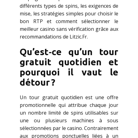
différents types de spins, les exigences de
mise, les stratégies simples pour choisir le
bon RTP et comment sélectionner le
meilleur casino sans vérification grâce aux
recommandations de Litzic.Fr.
Qu’est‑ce qu’un tour
gratuit quotidien et
pourquoi il vaut le
détour ?
Un tour gratuit quotidien est une offre
promotionnelle qui attribue chaque jour
un nombre limité de spins utilisables sur
une ou plusieurs machines à sous
sélectionnées par le casino. Contrairement
aux promotions ponctuelles liées à un