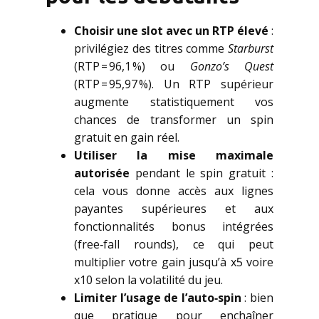
Choisir une slot avec un RTP élevé
:
privilégiez des titres comme
Starburst
(RTP = 96,1 %) ou
Gonzo’s Quest
(RTP = 95,97 %). Un RTP supérieur
augmente statistiquement vos
chances de transformer un spin
gratuit en gain réel.
Utiliser la mise maximale
autorisée
pendant le spin gratuit :
cela vous donne accès aux lignes
payantes supérieures et aux
fonctionnalités bonus intégrées
(free‑fall rounds), ce qui peut
multiplier votre gain jusqu’à x5 voire
x10 selon la volatilité du jeu.
Limiter l’usage de l’auto‑spin
: bien
que pratique pour enchaîner