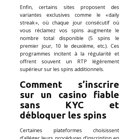
Enfin, certains sites proposent des
variantes exclusives comme le « daily
streak », où chaque jour consécutif où
vous réclamez vos spins augmente le
nombre total disponible (5 spins le
premier jour, 10 le deuxième, etc.). Ces
programmes incitent à la régularité et
offrent souvent un RTP légèrement
supérieur sur les spins additionnels.
Comment s’inscrire
sur un casino fiable
sans KYC et
débloquer les spins
Certaines plateformes choisissent
d’alléger leurs procédures d’inscription en