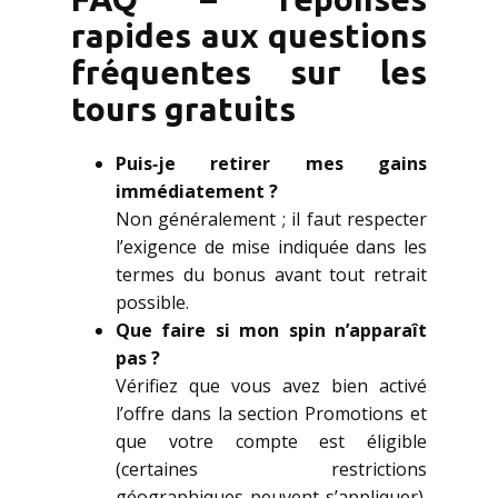
rapides aux questions
fréquentes sur les
tours gratuits
Puis‑je retirer mes gains
immédiatement ?
Non généralement ; il faut respecter
l’exigence de mise indiquée dans les
termes du bonus avant tout retrait
possible.
Que faire si mon spin n’apparaît
pas ?
Vérifiez que vous avez bien activé
l’offre dans la section Promotions et
que votre compte est éligible
(certaines restrictions
géographiques peuvent s’appliquer).