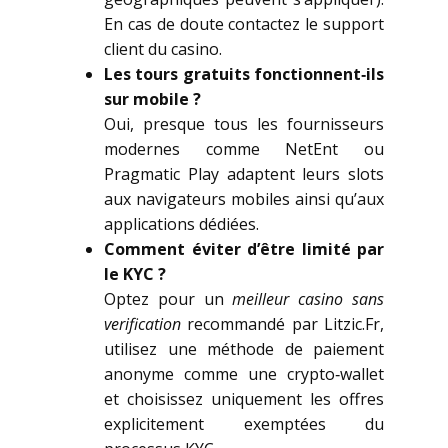
En cas de doute contactez le support
client du casino.
Les tours gratuits fonctionnent‑ils
sur mobile ?
Oui, presque tous les fournisseurs
modernes comme NetEnt ou
Pragmatic Play adaptent leurs slots
aux navigateurs mobiles ainsi qu’aux
applications dédiées.
Comment éviter d’être limité par
le KYC ?
Optez pour un
meilleur casino sans
verification
recommandé par Litzic.Fr,
utilisez une méthode de paiement
anonyme comme une crypto‑wallet
et choisissez uniquement les offres
explicitement exemptées du