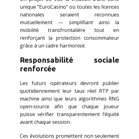
unique “EuroCasino” où toutes les licences
nationales seraient reconnues
mutuellement — simplifiant ainsi la
mobilité transfrontalière tout en
renforçant la protection consommateur
grâce à un cadre harmonisé.
Responsabilité sociale
renforcée
Les futurs opérateurs devront publier
quotidiennement leur taux réel RTP par
machine ainsi que leurs algorithmes RNG
open‑source afin que chaque joueur
puisse vérifier transparentement l’équité
avant chaque session.
Ces évolutions promettent non seulement