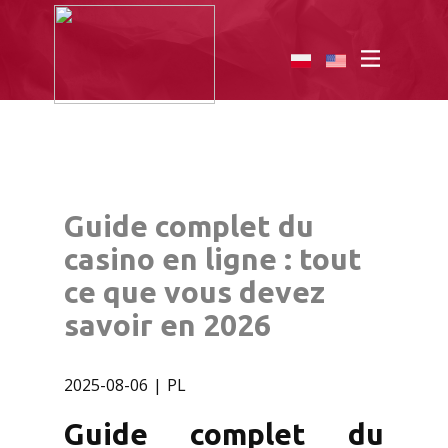
Guide complet du
casino en ligne : tout
ce que vous devez
savoir en 2026
2025-08-06
PL
Guide complet du