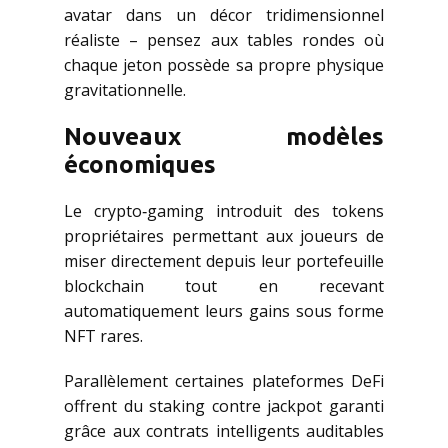
avatar dans un décor tridimensionnel
réaliste – pensez aux tables rondes où
chaque jeton possède sa propre physique
gravitationnelle.
Nouveaux modèles
économiques
Le crypto‑gaming introduit des tokens
propriétaires permettant aux joueurs de
miser directement depuis leur portefeuille
blockchain tout en recevant
automatiquement leurs gains sous forme
NFT rares.
Parallèlement certaines plateformes DeFi
offrent du staking contre jackpot garanti
grâce aux contrats intelligents auditables