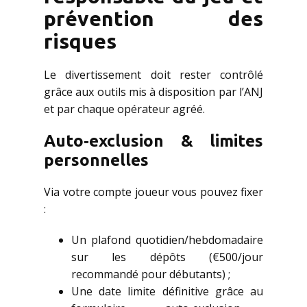
prévention des
risques
Le divertissement doit rester contrôlé
grâce aux outils mis à disposition par l’ANJ
et par chaque opérateur agréé.
Auto‑exclusion & limites
personnelles
Via votre compte joueur vous pouvez fixer
:
Un plafond quotidien/hebdomadaire
sur les dépôts (€500/jour
recommandé pour débutants) ;
Une date limite définitive grâce au