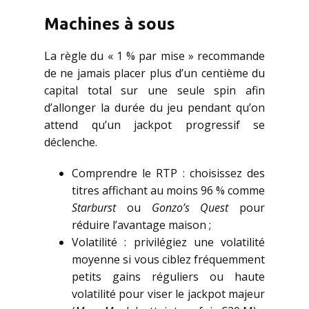
Machines à sous
La règle du « 1 % par mise » recommande
de ne jamais placer plus d’un centième du
capital total sur une seule spin afin
d’allonger la durée du jeu pendant qu’on
attend qu’un jackpot progressif se
déclenche.
Comprendre le RTP : choisissez des
titres affichant au moins 96 % comme
Starburst
ou
Gonzo’s Quest
pour
réduire l’avantage maison ;
Volatilité : privilégiez une volatilité
moyenne si vous ciblez fréquemment
petits gains réguliers ou haute
volatilité pour viser le jackpot majeur