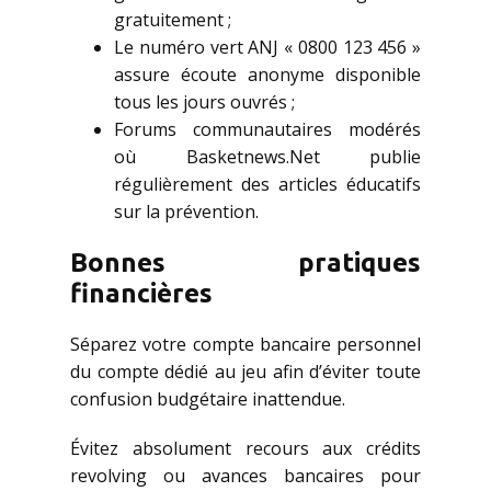
gratuitement ;
Le numéro vert ANJ « 0800 123 456 »
assure écoute anonyme disponible
tous les jours ouvrés ;
Forums communautaires modérés
où Basketnews.Net publie
régulièrement des articles éducatifs
sur la prévention.
Bonnes pratiques
financières
Séparez votre compte bancaire personnel
du compte dédié au jeu afin d’éviter toute
confusion budgétaire inattendue.
Évitez absolument recours aux crédits
revolving ou avances bancaires pour