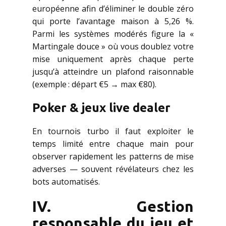
européenne afin d’éliminer le double zéro
qui porte l’avantage maison à 5,26 %.
Parmi les systèmes modérés figure la «
Martingale douce » où vous doublez votre
mise uniquement après chaque perte
jusqu’à atteindre un plafond raisonnable
(exemple : départ €5 → max €80).
Poker & jeux live dealer
En tournois turbo il faut exploiter le
temps limité entre chaque main pour
observer rapidement les patterns de mise
adverses — souvent révélateurs chez les
bots automatisés.
IV. Gestion
responsable du jeu et