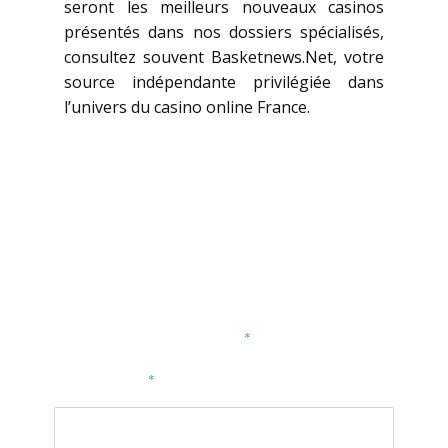
seront les meilleurs nouveaux casinos
présentés dans nos dossiers spécialisés,
consultez souvent Basketnews.Net, votre
source indépendante privilégiée dans
l’univers du casino online France.​
Dodaj komentarz
Twój adres e-mail nie zostanie opublikowany.
Wymagane pola są oznaczone
*
KOMENTARZ
*