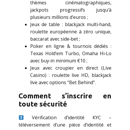
thèmes cinématographiques,
jackpots progressifs jusqu’à
plusieurs millions d’euros ;
Jeux de table : blackjack multi‑hand,
roulette européenne à zéro unique,
baccarat avec side‑bet ;
Poker en ligne & tournois dédiés :
Texas Hold’em Turbo, Omaha Hi‑Lo
avec buy‑in minimum €10 ;
Jeux avec croupier en direct (Live
Casino) : roulette live HD, blackjack
live avec options “Bet Behind”.
Comment s’inscrire en
toute sécurité
Vérification d’identité KYC –
téléversement d’une pièce d’identité et