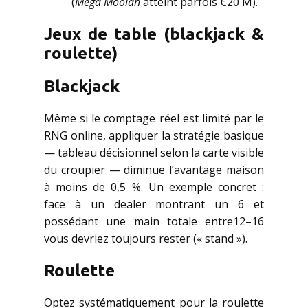
(
Mega Moolah
atteint parfois €20 M).
Jeux de table (blackjack &
roulette)
Blackjack
Même si le comptage réel est limité par le
RNG online, appliquer la stratégie basique
— tableau décisionnel selon la carte visible
du croupier — diminue l’avantage maison
à moins de 0,5 %. Un exemple concret :
face à un dealer montrant un 6 et
possédant une main totale entre12–16
vous devriez toujours rester (« stand »).
Roulette
Optez systématiquement pour la roulette