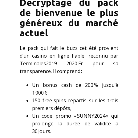
Décryptage du pack
de bienvenue le plus
généreux du marché
actuel
Le pack qui fait le buzz cet été provient
d’un casino en ligne fiable, reconnu par
Terminales2019 2020.Fr pour sa
transparence. Il comprend :
Un bonus cash de 200 % jusqu’à
1 000 €,
150 free‑spins répartis sur les trois
premiers dépôts,
Un code promo « SUNNY2024 » qui
prolonge la durée de validité à
30 jours.