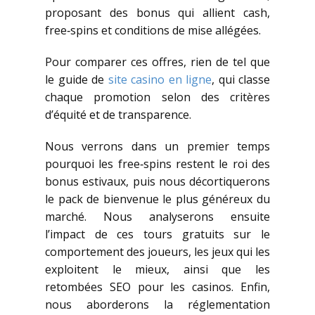
proposant des bonus qui allient cash,
free‑spins et conditions de mise allégées.
Pour comparer ces offres, rien de tel que
le guide de
site casino en ligne
, qui classe
chaque promotion selon des critères
d’équité et de transparence.
Nous verrons dans un premier temps
pourquoi les free‑spins restent le roi des
bonus estivaux, puis nous décortiquerons
le pack de bienvenue le plus généreux du
marché. Nous analyserons ensuite
l’impact de ces tours gratuits sur le
comportement des joueurs, les jeux qui les
exploitent le mieux, ainsi que les
retombées SEO pour les casinos. Enfin,
nous aborderons la réglementation