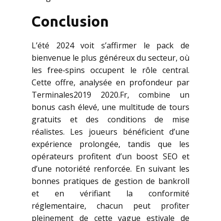
Conclusion
L’été 2024 voit s’affirmer le pack de
bienvenue le plus généreux du secteur, où
les free‑spins occupent le rôle central.
Cette offre, analysée en profondeur par
Terminales2019 2020.Fr, combine un
bonus cash élevé, une multitude de tours
gratuits et des conditions de mise
réalistes. Les joueurs bénéficient d’une
expérience prolongée, tandis que les
opérateurs profitent d’un boost SEO et
d’une notoriété renforcée. En suivant les
bonnes pratiques de gestion de bankroll
et en vérifiant la conformité
réglementaire, chacun peut profiter
pleinement de cette vague estivale de