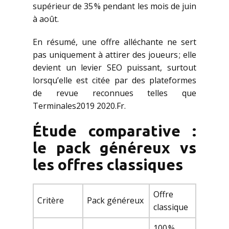
supérieur de 35 % pendant les mois de juin
à août.
En résumé, une offre alléchante ne sert
pas uniquement à attirer des joueurs ; elle
devient un levier SEO puissant, surtout
lorsqu’elle est citée par des plateformes
de revue reconnues telles que
Terminales2019 2020.Fr.
Étude comparative :
le pack généreux vs
les offres classiques
Offre
Critère
Pack généreux
classique
100 %