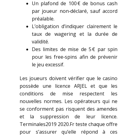
Un plafond de 100 € de bonus cash
par joueur non‑déclaré, sauf accord
préalable.
L’obligation d’indiquer clairement le
taux de wagering et la durée de
validité.
Des limites de mise de 5 € par spin
pour les free‑spins afin de prévenir
le jeu excessif.
Les joueurs doivent vérifier que le casino
possède une licence ARJEL et que les
conditions de mise respectent les
nouvelles normes. Les opérateurs qui ne
se conforment pas risquent des amendes
et la suppression de leur licence.
Terminales2019 2020.Fr teste chaque offre
pour s’assurer qu’elle répond à ces