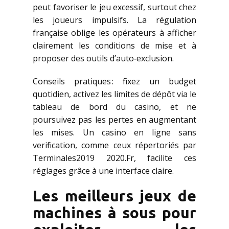
peut favoriser le jeu excessif, surtout chez
les joueurs impulsifs. La régulation
française oblige les opérateurs à afficher
clairement les conditions de mise et à
proposer des outils d’auto‑exclusion.
Conseils pratiques : fixez un budget
quotidien, activez les limites de dépôt via le
tableau de bord du casino, et ne
poursuivez pas les pertes en augmentant
les mises. Un casino en ligne sans
verification, comme ceux répertoriés par
Terminales2019 2020.Fr, facilite ces
réglages grâce à une interface claire.
Les meilleurs jeux de
machines à sous pour