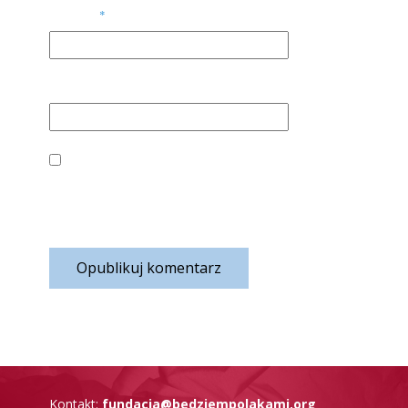
E-MAIL
*
WITRYNA INTERNETOWA
ZAPISZ MOJE DANE, ADRES E-MAIL I WITRYNĘ
W PRZEGLĄDARCE ABY WYPEŁNIĆ DANE
PODCZAS PISANIA KOLEJNYCH KOMENTARZY.
Opublikuj komentarz
K​ontakt:
fundacja@bedziempolakami.org