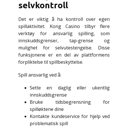
selvkontroll
Det er viktig å ha kontroll over egen
spillaktivitet. Kong Casino tilbyr flere
verktøy for ansvarlig spilling, som
innskuddsgrenser, tap‑grense og
mulighet for selvutestengelse. Disse
funksjonene er en del av plattformens
forpliktelse til spillbeskyttelse.
Spill ansvarlig ved å:
Sette en daglig eller ukentlig
innskuddsgrense
Bruke tidsbegrensning for
spilløktene dine
Kontakte kundeservice for hjelp ved
problematisk spill