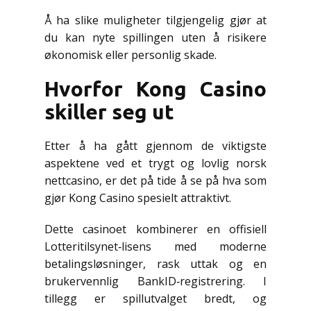
Å ha slike muligheter tilgjengelig gjør at
du kan nyte spillingen uten å risikere
økonomisk eller personlig skade.
Hvorfor Kong Casino
skiller seg ut
Etter å ha gått gjennom de viktigste
aspektene ved et trygt og lovlig norsk
nettcasino, er det på tide å se på hva som
gjør Kong Casino spesielt attraktivt.
Dette casinoet kombinerer en offisiell
Lotteritilsynet‑lisens med moderne
betalingsløsninger, rask uttak og en
brukervennlig BankID‑registrering. I
tillegg er spillutvalget bredt, og