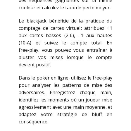
des séquences gagnantes sur la même
couleur et calculez le taux de perte moyen.
Le blackjack bénéficie de la pratique du
comptage de cartes virtuel : attribuez +1
aux cartes basses (2‑6), –1 aux hautes
(10‑A) et suivez le compte total. En
free‑play, vous pouvez vous entraîner à
ajuster vos mises lorsque le compte
devient positif.
Dans le poker en ligne, utilisez le free‑play
pour analyser les patterns de mise des
adversaires. Enregistrez chaque main,
identifiez les moments où un joueur mise
agressivement avec une main moyenne, et
adaptez votre stratégie de bluff en
conséquence.