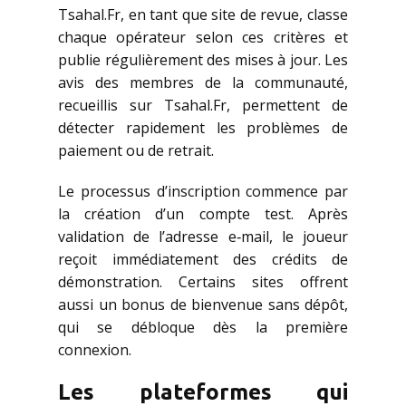
Tsahal.Fr, en tant que site de revue, classe
chaque opérateur selon ces critères et
publie régulièrement des mises à jour. Les
avis des membres de la communauté,
recueillis sur Tsahal.Fr, permettent de
détecter rapidement les problèmes de
paiement ou de retrait.
Le processus d’inscription commence par
la création d’un compte test. Après
validation de l’adresse e‑mail, le joueur
reçoit immédiatement des crédits de
démonstration. Certains sites offrent
aussi un bonus de bienvenue sans dépôt,
qui se débloque dès la première
connexion.
Les plateformes qui