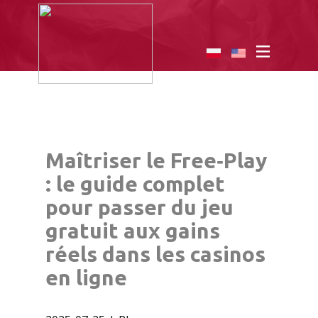
Maîtriser le Free‑Play
: le guide complet
pour passer du jeu
gratuit aux gains
réels dans les casinos
en ligne