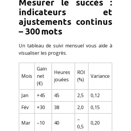
Mesurer le succès :
indicateurs et
ajustements continus
– 300 mots
Un tableau de suivi mensuel vous aide à
visualiser les progrès.
Gain
Heures
ROI
Mois
net
Variance
jouées
(%)
(€)
Jan
+45
45
2,5
0,12
Fév
+30
38
2,0
0,15
–
Mar
–10
40
0,20
0,5