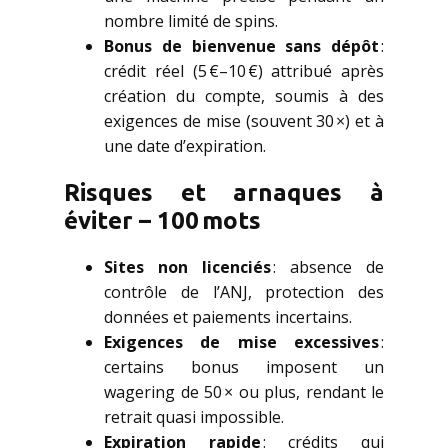
nombre limité de spins.
Bonus de bienvenue sans dépôt
:
crédit réel (5 €–10 €) attribué après
création du compte, soumis à des
exigences de mise (souvent 30 ×) et à
une date d’expiration.
Risques et arnaques à
éviter – 100 mots
Sites non licenciés
: absence de
contrôle de l’ANJ, protection des
données et paiements incertains.
Exigences de mise excessives
:
certains bonus imposent un
wagering de 50 × ou plus, rendant le
retrait quasi impossible.
Expiration rapide
: crédits qui