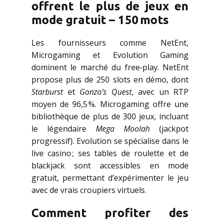
offrent le plus de jeux en
mode gratuit – 150 mots
Les fournisseurs comme NetEnt,
Microgaming et Evolution Gaming
dominent le marché du free‑play. NetEnt
propose plus de 250 slots en démo, dont
Starburst
et
Gonzo’s Quest
, avec un RTP
moyen de 96,5 %. Microgaming offre une
bibliothèque de plus de 300 jeux, incluant
le légendaire
Mega Moolah
(jackpot
progressif). Evolution se spécialise dans le
live casino ; ses tables de roulette et de
blackjack sont accessibles en mode
gratuit, permettant d’expérimenter le jeu
avec de vrais croupiers virtuels.
Comment profiter des