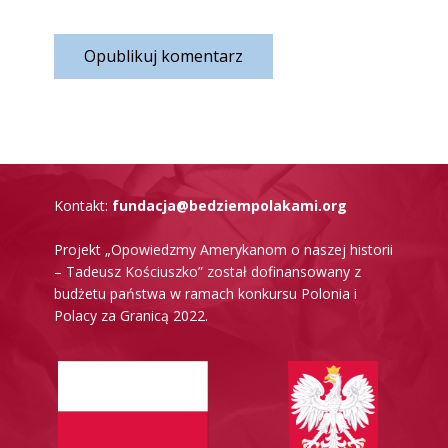
PODCZAS PISANIA KOLEJNYCH KOMENTARZY.
Opublikuj komentarz
K​ontakt:
fundacja@bedziempolakami.org
Projekt „Opowiedzmy Amerykanom o naszej historii
– Tadeusz Kościuszko” został dofinansowany z
budżetu państwa w ramach konkursu Polonia i
Polacy za Granicą 2022.