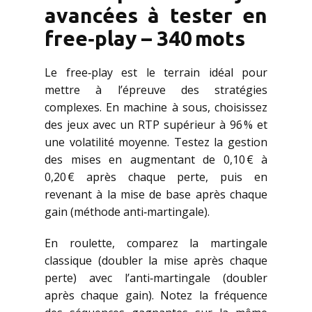
avancées à tester en
free‑play – 340 mots
Le free‑play est le terrain idéal pour
mettre à l’épreuve des stratégies
complexes. En machine à sous, choisissez
des jeux avec un RTP supérieur à 96 % et
une volatilité moyenne. Testez la gestion
des mises en augmentant de 0,10 € à
0,20 € après chaque perte, puis en
revenant à la mise de base après chaque
gain (méthode anti‑martingale).
En roulette, comparez la martingale
classique (doubler la mise après chaque
perte) avec l’anti‑martingale (doubler
après chaque gain). Notez la fréquence