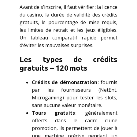
Avant de s’inscrire, il faut vérifier : la licence
du casino, la durée de validité des crédits
gratuits, le pourcentage de mise requis,
les limites de retrait et les jeux éligibles.
Un tableau comparatif rapide permet
d’éviter les mauvaises surprises.
Les types de crédits
gratuits – 120 mots
Crédits de démonstration
: fournis
par les fournisseurs (NetEnt,
Microgaming) pour tester les slots,
sans aucune valeur monétaire.
Tours gratuits
: généralement
offerts dans le cadre d’une
promotion, ils permettent de jouer à
une machine précise pendant un