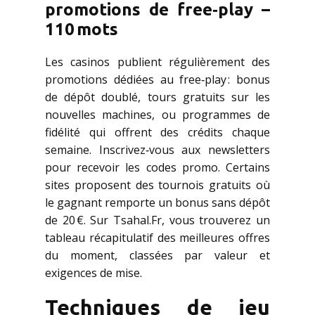
promotions de free‑play –
110 mots
Les casinos publient régulièrement des
promotions dédiées au free‑play : bonus
de dépôt doublé, tours gratuits sur les
nouvelles machines, ou programmes de
fidélité qui offrent des crédits chaque
semaine. Inscrivez‑vous aux newsletters
pour recevoir les codes promo. Certains
sites proposent des tournois gratuits où
le gagnant remporte un bonus sans dépôt
de 20 €. Sur Tsahal.Fr, vous trouverez un
tableau récapitulatif des meilleures offres
du moment, classées par valeur et
exigences de mise.
Techniques de jeu