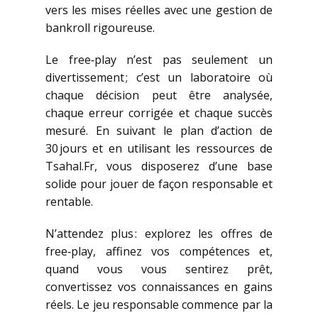
vers les mises réelles avec une gestion de
bankroll rigoureuse.
Le free‑play n’est pas seulement un
divertissement ; c’est un laboratoire où
chaque décision peut être analysée,
chaque erreur corrigée et chaque succès
mesuré. En suivant le plan d’action de
30 jours et en utilisant les ressources de
Tsahal.Fr, vous disposerez d’une base
solide pour jouer de façon responsable et
rentable.
N’attendez plus : explorez les offres de
free‑play, affinez vos compétences et,
quand vous vous sentirez prêt,
convertissez vos connaissances en gains
réels. Le jeu responsable commence par la