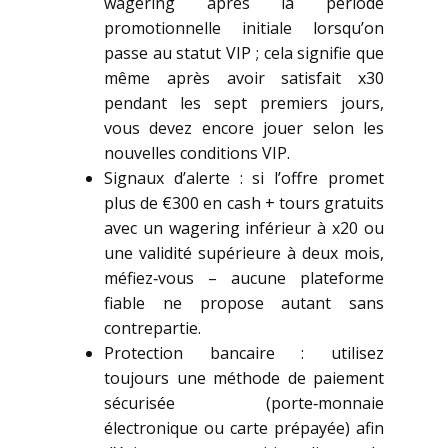
wagering après la période
promotionnelle initiale lorsqu’on
passe au statut VIP ; cela signifie que
même après avoir satisfait x30
pendant les sept premiers jours,
vous devez encore jouer selon les
nouvelles conditions VIP.
Signaux d’alerte : si l’offre promet
plus de €300 en cash + tours gratuits
avec un wagering inférieur à x20 ou
une validité supérieure à deux mois,
méfiez‑vous – aucune plateforme
fiable ne propose autant sans
contrepartie.
Protection bancaire : utilisez
toujours une méthode de paiement
sécurisée (porte‑monnaie
électronique ou carte prépayée) afin