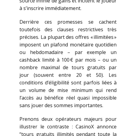
source infinie de gains et incitent le joueur
à s’inscrire immédiatement.
Derrière ces promesses se cachent
toutefois des clauses restrictives très
précises. La plupart des offres « illimitées »
imposent un plafond monétaire quotidien
ou hebdomadaire – par exemple un
cashback limité à 100 € par mois – ou un
nombre maximal de tours gratuits par
jour (souvent entre 20 et 50). Les
conditions d’éligibilité sont parfois liées à
un volume de mise minimum qui rend
l’accès au bénéfice réel quasi impossible
sans jouer des sommes importantes.
Prenons deux opérateurs majeurs pour
illustrer le contraste : CasinoX annonce
“tours gratuits illimités pendant toute la