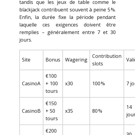
tandis que les jeux de table comme le
blackjack contribuent souvent à peine 5 %.
Enfin, la durée fixe la période pendant
laquelle ces exigences doivent être
remplies – généralement entre 7 et 30
jours.
Contribution
Site
Bonus
Wagering
Vali
slots
€100
CasinoA
+ 100
x30
100 %
7 j
tours
€150
14
CasinoB
+ 50
x35
80 %
jou
tours
€200
30