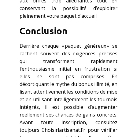
aux offres trop alléchantes tout en
conservant la possibilité d’exploiter
pleinement votre paquet d’accueil.
Conclusion
Derrière chaque « paquet généreux » se
cachent souvent des exigences précises
qui transforment rapidement
l’enthousiasme initial en frustration si
elles ne sont pas comprises. En
décortiquant le mythe du bonus illimité, en
lisant attentivement les conditions de mise
et en utilisant intelligemment les tournois
intégrés, il est possible d’augmenter
réellement ses chances de gains concrets.
Avant toute inscription, consultez
toujours Choisirlartisanat.Fr pour vérifier