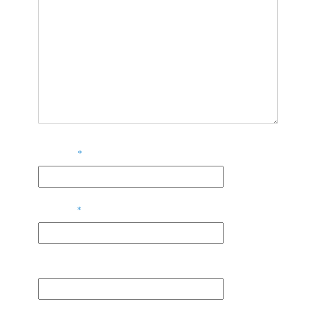
NAZWA
*
E-MAIL
*
WITRYNA INTERNETOWA