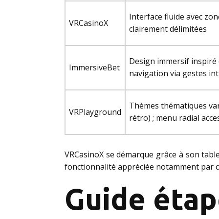
Interface fluide avec zon
VRCasinoX
clairement délimitées
Design immersif inspiré 
ImmersiveBet
navigation via gestes int
Thèmes thématiques vari
VRPlayground
rétro) ; menu radial acc
VRCasinoX se démarque grâce à son tablea
fonctionnalité appréciée notamment par ce
Guide étap