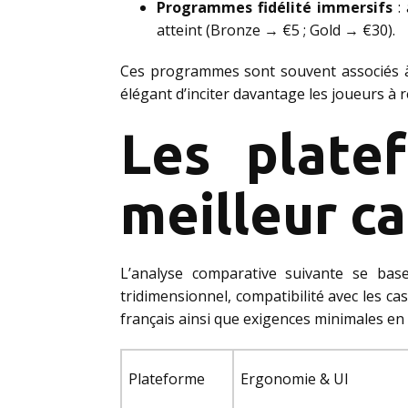
Programmes fidélité immersifs
: 
atteint (Bronze → €5 ; Gold → €30).
Ces programmes sont souvent associés à d
élégant d’inciter davantage les joueurs à 
Les plate
meilleur c
L’analyse comparative suivante se bas
tridimensionnel, compatibilité avec les c
français ainsi que exigences minimales en
Plateforme
Ergonomie & UI