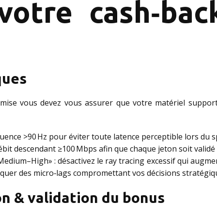
 votre cash‑ba
ques
mise vous devez vous assurer que votre matériel support
nce >90 Hz pour éviter toute latence perceptible lors du s
bit descendant ≥100 Mbps afin que chaque jeton soit validé
edium–High» : désactivez le ray tracing excessif qui augme
oquer des micro‐lags compromettant vos décisions stratégiq
on & validation du bonus