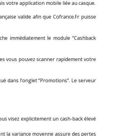
s votre application mobile liée au casque.
nçaise valide afin que Cofrance.Fr puisse
che immédiatement le module “Cashback
ernes vous pouvez scanner rapidement votre
ué dans l’onglet “Promotions”. Le serveur
vous visez explicitement un cash-back élevé
nt la variance moyenne assure des pertes