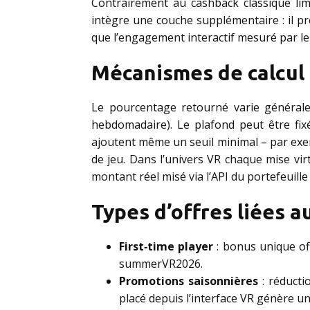
Contrairement au cashback classique li
intègre une couche supplémentaire : il p
que l’engagement interactif mesuré par le s
Mécanismes de calcul
Le pourcentage retourné varie générale
hebdomadaire). Le plafond peut être fixé
ajoutent même un seuil minimal – par exe
de jeu. Dans l’univers VR chaque mise vir
montant réel misé via l’API du portefeuill
Types d’offres liées 
First‑time player
: bonus unique off
summerVR2026.
Promotions saisonnières
: réducti
placé depuis l’interface VR génère un