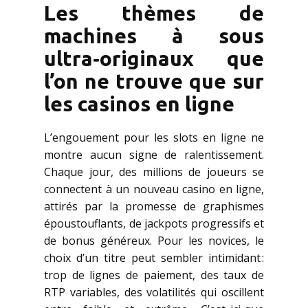
Les thèmes de
machines à sous
ultra‑originaux que
l’on ne trouve que sur
les casinos en ligne
L’engouement pour les slots en ligne ne
montre aucun signe de ralentissement.
Chaque jour, des millions de joueurs se
connectent à un nouveau casino en ligne,
attirés par la promesse de graphismes
époustouflants, de jackpots progressifs et
de bonus généreux. Pour les novices, le
choix d’un titre peut sembler intimidant :
trop de lignes de paiement, des taux de
RTP variables, des volatilités qui oscillent