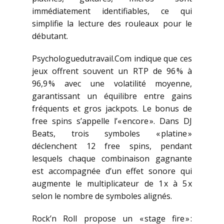
immédiatement identifiables, ce qui
simplifie la lecture des rouleaux pour le
débutant.
Psychologuedutravail.Com indique que ces
jeux offrent souvent un RTP de 96 % à
96,9 % avec une volatilité moyenne,
garantissant un équilibre entre gains
fréquents et gros jackpots. Le bonus de
free spins s’appelle l’« encore ». Dans DJ
Beats, trois symboles « platine »
déclenchent 12 free spins, pendant
lesquels chaque combinaison gagnante
est accompagnée d’un effet sonore qui
augmente le multiplicateur de 1 x à 5 x
selon le nombre de symboles alignés.
Rock’n Roll propose un « stage fire » :