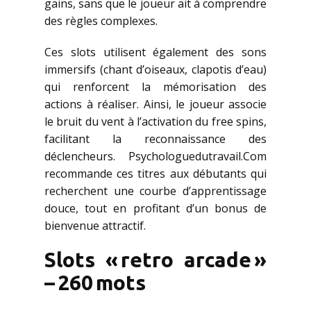
gains, sans que le joueur ait à comprendre
des règles complexes.
Ces slots utilisent également des sons
immersifs (chant d’oiseaux, clapotis d’eau)
qui renforcent la mémorisation des
actions à réaliser. Ainsi, le joueur associe
le bruit du vent à l’activation du free spins,
facilitant la reconnaissance des
déclencheurs. Psychologuedutravail.Com
recommande ces titres aux débutants qui
recherchent une courbe d’apprentissage
douce, tout en profitant d’un bonus de
bienvenue attractif.
Slots « retro arcade »
– 260 mots