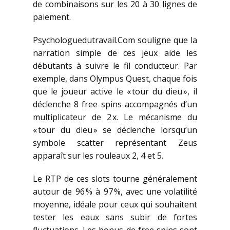
de combinaisons sur les 20 à 30 lignes de
paiement.
Psychologuedutravail.Com souligne que la
narration simple de ces jeux aide les
débutants à suivre le fil conducteur. Par
exemple, dans Olympus Quest, chaque fois
que le joueur active le « tour du dieu », il
déclenche 8 free spins accompagnés d’un
multiplicateur de 2 x. Le mécanisme du
« tour du dieu » se déclenche lorsqu’un
symbole scatter représentant Zeus
apparaît sur les rouleaux 2, 4 et 5.
Le RTP de ces slots tourne généralement
autour de 96 % à 97 %, avec une volatilité
moyenne, idéale pour ceux qui souhaitent
tester les eaux sans subir de fortes