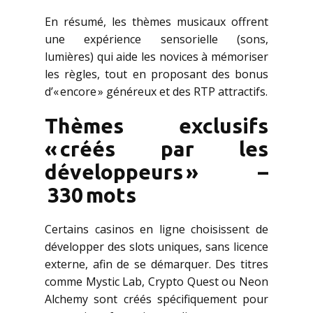
En résumé, les thèmes musicaux offrent
une expérience sensorielle (sons,
lumières) qui aide les novices à mémoriser
les règles, tout en proposant des bonus
d’« encore » généreux et des RTP attractifs.
Thèmes exclusifs
« créés par les
développeurs » –
330 mots
Certains casinos en ligne choisissent de
développer des slots uniques, sans licence
externe, afin de se démarquer. Des titres
comme Mystic Lab, Crypto Quest ou Neon
Alchemy sont créés spécifiquement pour