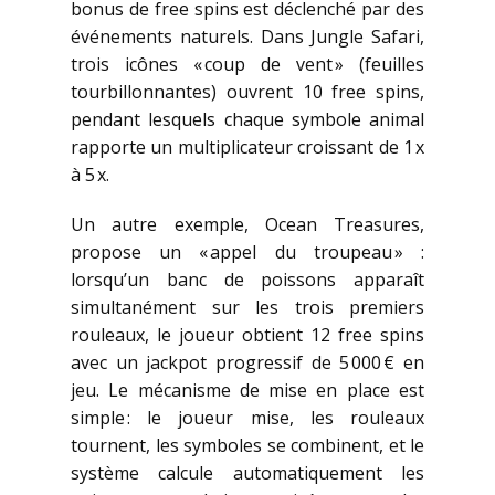
bonus de free spins est déclenché par des
événements naturels. Dans Jungle Safari,
trois icônes « coup de vent » (feuilles
tourbillonnantes) ouvrent 10 free spins,
pendant lesquels chaque symbole animal
rapporte un multiplicateur croissant de 1 x
à 5 x.
Un autre exemple, Ocean Treasures,
propose un « appel du troupeau » :
lorsqu’un banc de poissons apparaît
simultanément sur les trois premiers
rouleaux, le joueur obtient 12 free spins
avec un jackpot progressif de 5 000 € en
jeu. Le mécanisme de mise en place est
simple : le joueur mise, les rouleaux
tournent, les symboles se combinent, et le
système calcule automatiquement les