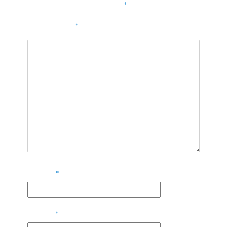
Wymagane pola są oznaczone
*
KOMENTARZ
*
NAZWA
*
E-MAIL
*