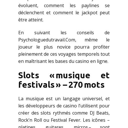
évoluent, comment les paylines se
déclenchent et comment le jackpot peut
être atteint.
En suivant les conseils de
Psychologuedutravail.Com, même le
joueur le plus novice pourra profiter
pleinement de ces voyages temporels tout
en maîtrisant les bases du casino en ligne.
Slots « musique et
festivals » – 270 mots
La musique est un langage universel, et
les développeurs de casino l’utilisent pour
créer des slots rythmés comme DJ Beats,
Rock’n Roll ou Festival Fever. Les icônes –
platines, guitares, micros – sont