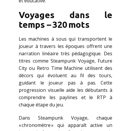
et éducative.
Voyages dans le
temps – 320 mots
Les machines à sous qui transportent le
joueur à travers les époques offrent une
narration linéaire très pédagogique. Des
titres comme Steampunk Voyage, Future
City ou Retro Time Machine utilisent des
décors qui évoluent au fil des tours,
guidant le joueur pas à pas. Cette
progression visuelle aide les débutants à
comprendre les paylines et le RTP à
chaque étape du jeu.
Dans Steampunk Voyage, chaque
« chronomètre » qui apparaît active un