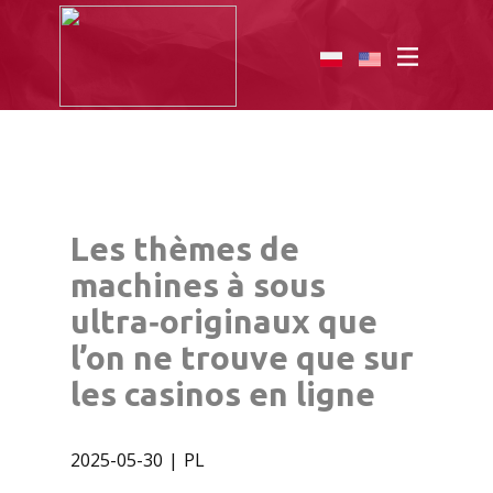
Les thèmes de
machines à sous
ultra‑originaux que
l’on ne trouve que sur
les casinos en ligne
2025-05-30
PL