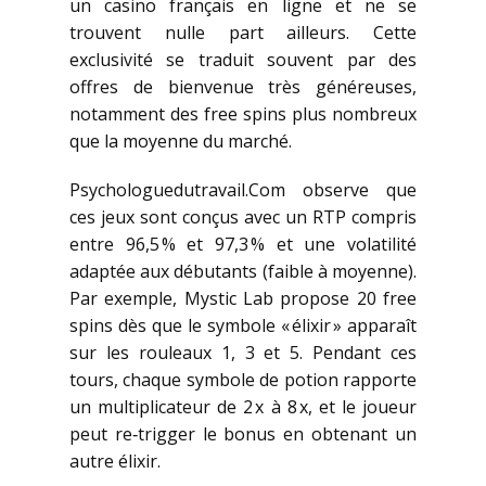
un casino français en ligne et ne se
trouvent nulle part ailleurs. Cette
exclusivité se traduit souvent par des
offres de bienvenue très généreuses,
notamment des free spins plus nombreux
que la moyenne du marché.
Psychologuedutravail.Com observe que
ces jeux sont conçus avec un RTP compris
entre 96,5 % et 97,3 % et une volatilité
adaptée aux débutants (faible à moyenne).
Par exemple, Mystic Lab propose 20 free
spins dès que le symbole « élixir » apparaît
sur les rouleaux 1, 3 et 5. Pendant ces
tours, chaque symbole de potion rapporte
un multiplicateur de 2 x à 8 x, et le joueur
peut re‑trigger le bonus en obtenant un
autre élixir.