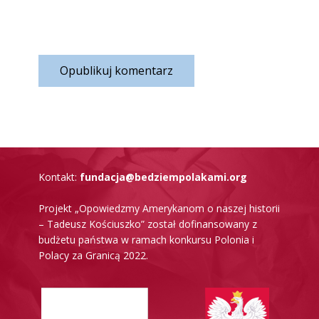
ZAPISZ MOJE DANE, ADRES E-MAIL I WITRYNĘ
W PRZEGLĄDARCE ABY WYPEŁNIĆ DANE
PODCZAS PISANIA KOLEJNYCH KOMENTARZY.
Opublikuj komentarz
K​ontakt:
fundacja@bedziempolakami.org
Projekt „Opowiedzmy Amerykanom o naszej historii
– Tadeusz Kościuszko” został dofinansowany z
budżetu państwa w ramach konkursu Polonia i
Polacy za Granicą 2022.