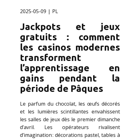
2025-05-09
PL
Jackpots et jeux
gratuits : comment
les casinos modernes
transforment
l’apprentissage en
gains pendant la
période de Pâques
Le parfum du chocolat, les œufs décorés
et les lumières scintillantes envahissent
les salles de jeux dès le premier dimanche
d’avril. Les opérateurs rivalisent
d’imagination : décorations pastel, tables à