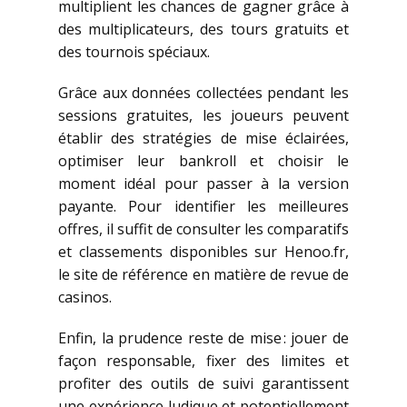
multiplient les chances de gagner grâce à
des multiplicateurs, des tours gratuits et
des tournois spéciaux.
Grâce aux données collectées pendant les
sessions gratuites, les joueurs peuvent
établir des stratégies de mise éclairées,
optimiser leur bankroll et choisir le
moment idéal pour passer à la version
payante. Pour identifier les meilleures
offres, il suffit de consulter les comparatifs
et classements disponibles sur Henoo.fr,
le site de référence en matière de revue de
casinos.
Enfin, la prudence reste de mise : jouer de
façon responsable, fixer des limites et
profiter des outils de suivi garantissent
une expérience ludique et potentiellement