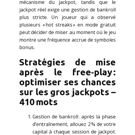
mécanisme du jackpot, tandis que le
jackpot réel exige une gestion de bankroll
plus stricte. Un joueur qui a observé
plusieurs « hot streaks » en mode gratuit
peut décider de miser au moment où le jeu
montre une fréquence accrue de symboles
bonus.
Stratégies de mise
après le free‑play :
optimiser ses chances
sur les gros jackpots –
410 mots
Gestion de bankroll : après la phase
d’entraînement, allouez 2 % de votre
capital à chaque session de jackpot.