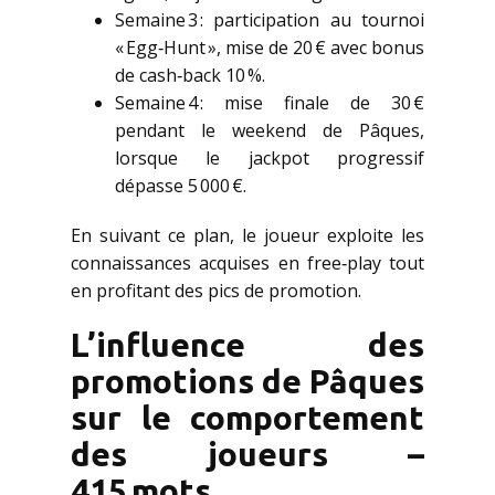
Semaine 3 : participation au tournoi
« Egg‑Hunt », mise de 20 € avec bonus
de cash‑back 10 %.
Semaine 4 : mise finale de 30 €
pendant le weekend de Pâques,
lorsque le jackpot progressif
dépasse 5 000 €.
En suivant ce plan, le joueur exploite les
connaissances acquises en free‑play tout
en profitant des pics de promotion.
L’influence des
promotions de Pâques
sur le comportement
des joueurs –
415 mots