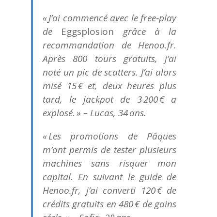
« J’ai commencé avec le free‑play
de
Eggsplosion
grâce à la
recommandation de Henoo.fr.
Après 800 tours gratuits, j’ai
noté un pic de scatters. J’ai alors
misé 15 € et, deux heures plus
tard, le jackpot de 3 200 € a
explosé. » – Lucas, 34 ans.
« Les promotions de Pâques
m’ont permis de tester plusieurs
machines sans risquer mon
capital. En suivant le guide de
Henoo.fr, j’ai converti 120 € de
crédits gratuits en 480 € de gains