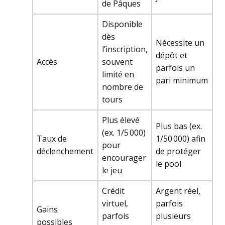
de Pâques
Disponible
dès
Nécessite un
l’inscription,
dépôt et
Accès
souvent
parfois un
limité en
pari minimum
nombre de
tours
Plus élevé
Plus bas (ex.
(ex. 1/5 000)
Taux de
1/50 000) afin
pour
déclenchement
de protéger
encourager
le pool
le jeu
Crédit
Argent réel,
virtuel,
parfois
Gains
parfois
plusieurs
possibles