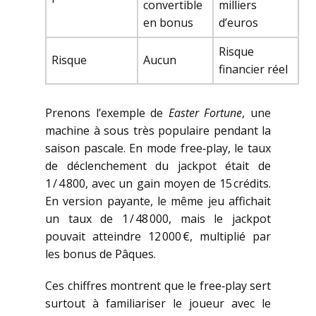
convertible
milliers
en bonus
d’euros
Risque
Risque
Aucun
financier réel
Prenons l’exemple de
Easter Fortune
, une
machine à sous très populaire pendant la
saison pascale. En mode free‑play, le taux
de déclenchement du jackpot était de
1 / 4 800, avec un gain moyen de 15 crédits.
En version payante, le même jeu affichait
un taux de 1 / 48 000, mais le jackpot
pouvait atteindre 12 000 €, multiplié par
les bonus de Pâques.
Ces chiffres montrent que le free‑play sert
surtout à familiariser le joueur avec le