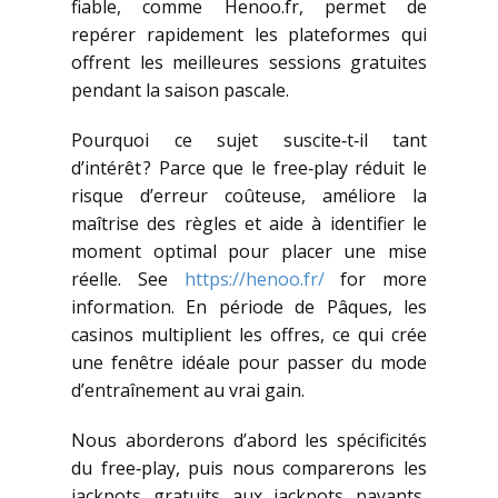
fiable, comme Henoo.fr, permet de
repérer rapidement les plateformes qui
offrent les meilleures sessions gratuites
pendant la saison pascale.
Pourquoi ce sujet suscite‑t‑il tant
d’intérêt ? Parce que le free‑play réduit le
risque d’erreur coûteuse, améliore la
maîtrise des règles et aide à identifier le
moment optimal pour placer une mise
réelle. See
https://henoo.fr/
for more
information. En période de Pâques, les
casinos multiplient les offres, ce qui crée
une fenêtre idéale pour passer du mode
d’entraînement au vrai gain.
Nous aborderons d’abord les spécificités
du free‑play, puis nous comparerons les
jackpots gratuits aux jackpots payants,