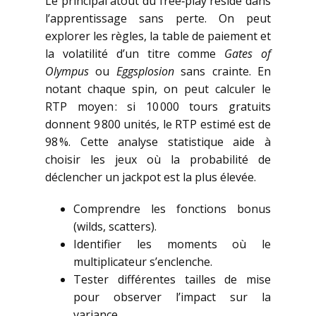
Le principal atout du free‑play réside dans
l’apprentissage sans perte. On peut
explorer les règles, la table de paiement et
la volatilité d’un titre comme
Gates of
Olympus
ou
Eggsplosion
sans crainte. En
notant chaque spin, on peut calculer le
RTP moyen : si 10 000 tours gratuits
donnent 9 800 unités, le RTP estimé est de
98 %. Cette analyse statistique aide à
choisir les jeux où la probabilité de
déclencher un jackpot est la plus élevée.
Comprendre les fonctions bonus
(wilds, scatters).
Identifier les moments où le
multiplicateur s’enclenche.
Tester différentes tailles de mise
pour observer l’impact sur la
variance.