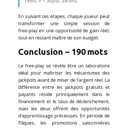
réels. » – Sofia, 28 ans.
En suivant ces étapes, chaque joueur peut
transformer une simple session de
free‑play en une opportunité de gain réel,
tout en restant maître de son budget.
Conclusion – 190 mots
Le free‑play se révèle être un laboratoire
idéal pour maîtriser les mécanismes des
jackpots avant de miser de l’argent réel. La
différence entre les jackpots gratuits et
payants réside principalement dans le
financement et le taux de déclenchement,
mais les deux offrent des opportunités
d’apprentissage précieuses. En période de
Pâques, les promotions saisonnières