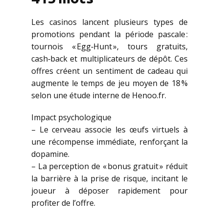
Les casinos lancent plusieurs types de
promotions pendant la période pascale :
tournois « Egg‑Hunt », tours gratuits,
cash‑back et multiplicateurs de dépôt. Ces
offres créent un sentiment de cadeau qui
augmente le temps de jeu moyen de 18 %
selon une étude interne de Henoo.fr.
Impact psychologique
– Le cerveau associe les œufs virtuels à
une récompense immédiate, renforçant la
dopamine.
– La perception de « bonus gratuit » réduit
la barrière à la prise de risque, incitant le
joueur à déposer rapidement pour
profiter de l’offre.