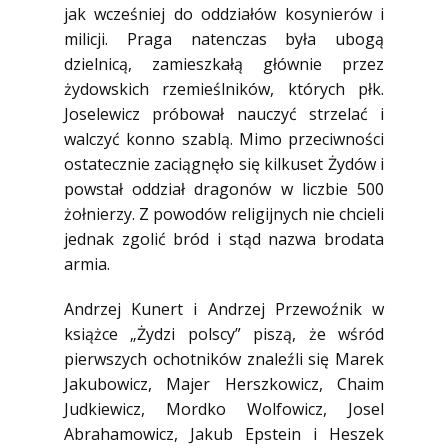
jak wcześniej do oddziałów kosynierów i
milicji. Praga natenczas była ubogą
dzielnicą, zamieszkałą głównie przez
żydowskich rzemieślników, których płk.
Joselewicz próbował nauczyć strzelać i
walczyć konno szablą. Mimo przeciwności
ostatecznie zaciągnęło się kilkuset Żydów i
powstał oddział dragonów w liczbie 500
żołnierzy. Z powodów religijnych nie chcieli
jednak zgolić bród i stąd nazwa brodata
armia.
Andrzej Kunert i Andrzej Przewoźnik w
książce „Żydzi polscy” piszą, że wśród
pierwszych ochotników znaleźli się Marek
Jakubowicz, Majer Herszkowicz, Chaim
Judkiewicz, Mordko Wolfowicz, Josel
Abrahamowicz, Jakub Epstein i Heszek