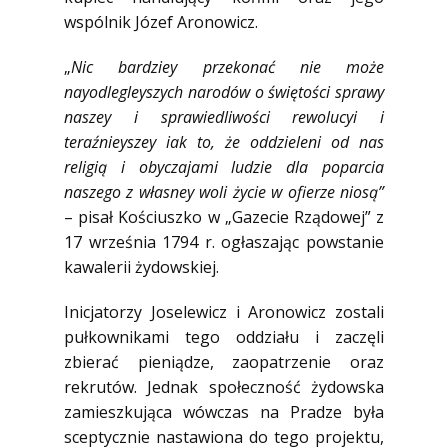
wspólnik Józef Aronowicz.
„
Nic bardziey przekonać nie może
nayodlegleyszych narodów o świętości sprawy
naszey i sprawiedliwości rewolucyi i
teraźnieyszey iak to, że oddzieleni od nas
religią i obyczajami ludzie dla poparcia
naszego z własney woli życie w ofierze niosą”
– pisał Kościuszko w „Gazecie Rządowej” z
17 września 1794 r. ogłaszając powstanie
kawalerii żydowskiej.
Inicjatorzy Joselewicz i Aronowicz zostali
pułkownikami tego oddziału i zaczęli
zbierać pieniądze, zaopatrzenie oraz
rekrutów. Jednak społeczność żydowska
zamieszkująca wówczas na Pradze była
sceptycznie nastawiona do tego projektu,