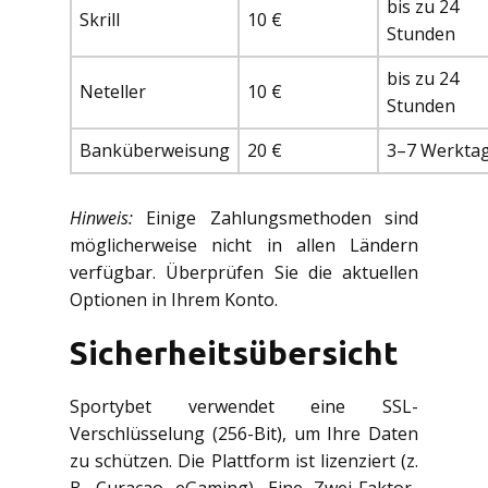
bis zu 24
Skrill
10 €
Stunden
bis zu 24
Neteller
10 €
Stunden
Banküberweisung
20 €
3–7 Werkta
Hinweis:
Einige Zahlungsmethoden sind
möglicherweise nicht in allen Ländern
verfügbar. Überprüfen Sie die aktuellen
Optionen in Ihrem Konto.
Sicherheitsübersicht
Sportybet verwendet eine SSL-
Verschlüsselung (256-Bit), um Ihre Daten
zu schützen. Die Plattform ist lizenziert (z.