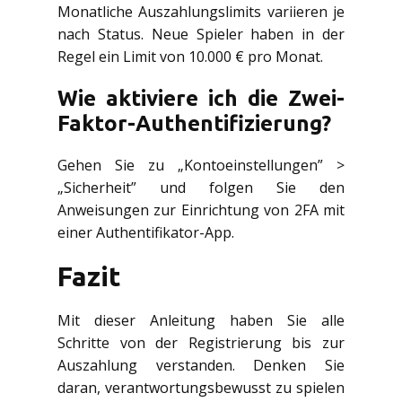
Monatliche Auszahlungslimits variieren je
nach Status. Neue Spieler haben in der
Regel ein Limit von 10.000 € pro Monat.
Wie aktiviere ich die Zwei-
Faktor-Authentifizierung?
Gehen Sie zu „Kontoeinstellungen” >
„Sicherheit” und folgen Sie den
Anweisungen zur Einrichtung von 2FA mit
einer Authentifikator-App.
Fazit
Mit dieser Anleitung haben Sie alle
Schritte von der Registrierung bis zur
Auszahlung verstanden. Denken Sie
daran, verantwortungsbewusst zu spielen