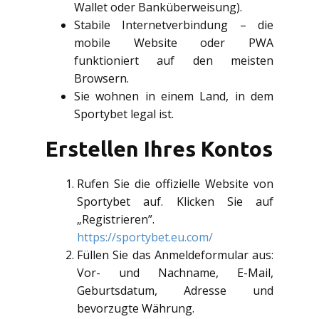
Wallet oder Banküberweisung).
Stabile Internetverbindung – die
mobile Website oder PWA
funktioniert auf den meisten
Browsern.
Sie wohnen in einem Land, in dem
Sportybet legal ist.
Erstellen Ihres Kontos
Rufen Sie die offizielle Website von
Sportybet auf. Klicken Sie auf
„Registrieren”.
https://sportybet.eu.com/
Füllen Sie das Anmeldeformular aus:
Vor- und Nachname, E-Mail,
Geburtsdatum, Adresse und
bevorzugte Währung.