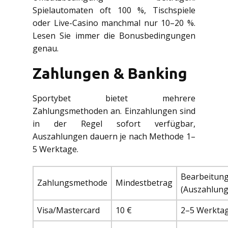
Spielautomaten oft 100 %, Tischspiele
oder Live-Casino manchmal nur 10–20 %.
Lesen Sie immer die Bonusbedingungen
genau.
Zahlungen & Banking
Sportybet bietet mehrere
Zahlungsmethoden an. Einzahlungen sind
in der Regel sofort verfügbar,
Auszahlungen dauern je nach Methode 1–
5 Werktage.
Bearbeitung
Zahlungsmethode
Mindestbetrag
(Auszahlung
Visa/Mastercard
10 €
2–5 Werkta