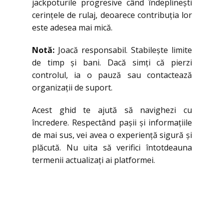
jackpoturile progresive când îndeplinești
cerințele de rulaj, deoarece contribuția lor
este adesea mai mică.
Notă:
Joacă responsabil. Stabilește limite
de timp și bani. Dacă simți că pierzi
controlul, ia o pauză sau contactează
organizații de suport.
Acest ghid te ajută să navighezi cu
încredere. Respectând pașii și informațiile
de mai sus, vei avea o experiență sigură și
plăcută. Nu uita să verifici întotdeauna
termenii actualizați ai platformei.