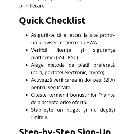
prin fiecare.
Quick Checklist
Asigură-te că ai acces la site printr-
un browser modern sau PWA.
Verifică licența și siguranța
platformei (SSL, KYC).
Alege metoda de plată preferată
(card, portofel electronic, crypto).
Activează verificarea în doi pași (2FA)
pentru securitate.
Citește termenii bonusurilor înainte
de a accepta orice ofertă.
Stabilește un buget și nu depăși
limitele.
Step-by-Step Sign-Up