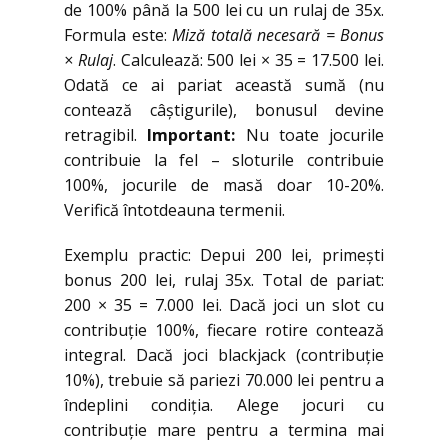
de 100% până la 500 lei cu un rulaj de 35x.
Formula este:
Miză totală necesară = Bonus
× Rulaj
. Calculează: 500 lei × 35 = 17.500 lei.
Odată ce ai pariat această sumă (nu
contează câștigurile), bonusul devine
retragibil.
Important:
Nu toate jocurile
contribuie la fel – sloturile contribuie
100%, jocurile de masă doar 10-20%.
Verifică întotdeauna termenii.
Exemplu practic: Depui 200 lei, primești
bonus 200 lei, rulaj 35x. Total de pariat:
200 × 35 = 7.000 lei. Dacă joci un slot cu
contribuție 100%, fiecare rotire contează
integral. Dacă joci blackjack (contribuție
10%), trebuie să pariezi 70.000 lei pentru a
îndeplini condiția. Alege jocuri cu
contribuție mare pentru a termina mai