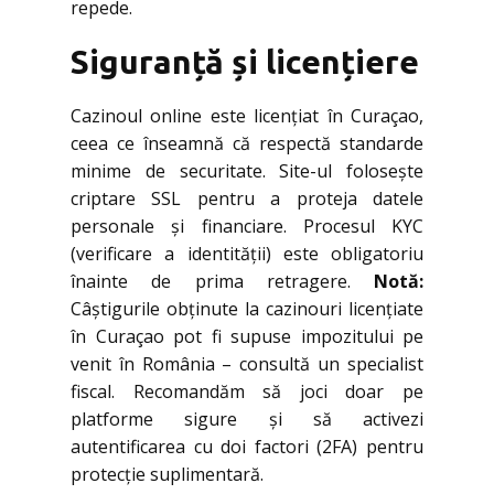
repede.
Siguranță și licențiere
Cazinoul online este licențiat în Curaçao,
ceea ce înseamnă că respectă standarde
minime de securitate. Site-ul folosește
criptare SSL pentru a proteja datele
personale și financiare. Procesul KYC
(verificare a identității) este obligatoriu
înainte de prima retragere.
Notă:
Câștigurile obținute la cazinouri licențiate
în Curaçao pot fi supuse impozitului pe
venit în România – consultă un specialist
fiscal. Recomandăm să joci doar pe
platforme sigure și să activezi
autentificarea cu doi factori (2FA) pentru
protecție suplimentară.