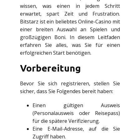
wissen, was einen in jedem Schritt
erwartet, spart Zeit und Frustration.
Bitstarz ist ein beliebtes Online-Casino mit
einer breiten Auswahl an Spielen und
großzügigen Boni. In diesem Leitfaden
erfahren Sie alles, was Sie für einen
erfolgreichen Start benötigen.
Vorbereitung
Bevor Sie sich registrieren, stellen Sie
sicher, dass Sie Folgendes bereit haben:
Einen gültigen Ausweis
(Personalausweis oder Reisepass)
für die spätere Verifizierung.
Eine E-Mail-Adresse, auf die Sie
Zugriff haben.