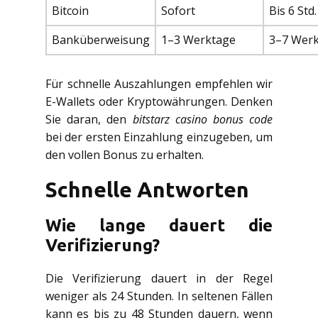
Bitcoin
Sofort
Bis 6 Std.
Banküberweisung
1–3 Werktage
3–7 Wer
Für schnelle Auszahlungen empfehlen wir
E-Wallets oder Kryptowährungen. Denken
Sie daran, den
bitstarz casino bonus code
bei der ersten Einzahlung einzugeben, um
den vollen Bonus zu erhalten.
Schnelle Antworten
Wie lange dauert die
Verifizierung?
Die Verifizierung dauert in der Regel
weniger als 24 Stunden. In seltenen Fällen
kann es bis zu 48 Stunden dauern, wenn