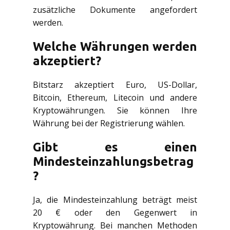
zusätzliche Dokumente angefordert
werden.
Welche Währungen werden
akzeptiert?
Bitstarz akzeptiert Euro, US-Dollar,
Bitcoin, Ethereum, Litecoin und andere
Kryptowährungen. Sie können Ihre
Währung bei der Registrierung wählen.
Gibt es einen
Mindesteinzahlungsbetrag
?
Ja, die Mindesteinzahlung beträgt meist
20 € oder den Gegenwert in
Kryptowährung. Bei manchen Methoden