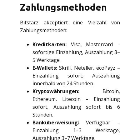
Zahlungsmethoden
Bitstarz akzeptiert eine Vielzahl von
Zahlungsmethoden:
Kreditkarten:
Visa, Mastercard –
sofortige Einzahlung, Auszahlung 3–
5 Werktage.
E-Wallets:
Skrill, Neteller, ecoPayz –
Einzahlung sofort, Auszahlung
innerhalb von 24 Stunden.
Kryptowährungen:
Bitcoin,
Ethereum, Litecoin – Einzahlung
sofort, Auszahlung sofort bis 6
Stunden.
Banküberweisung:
Verfügbar –
Einzahlung 1–3 Werktage,
Auszahlung 3–7 Werktage.