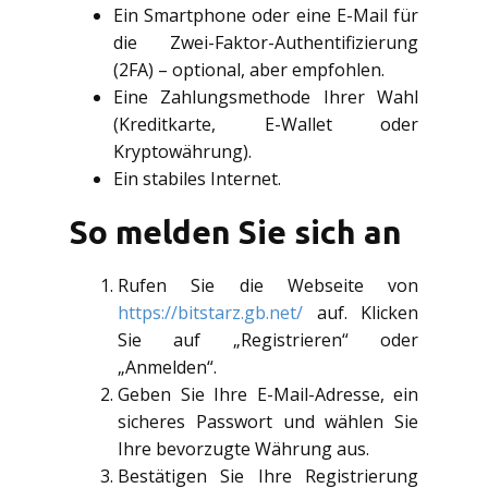
Ein Smartphone oder eine E-Mail für
die Zwei-Faktor-Authentifizierung
(2FA) – optional, aber empfohlen.
Eine Zahlungsmethode Ihrer Wahl
(Kreditkarte, E-Wallet oder
Kryptowährung).
Ein stabiles Internet.
So melden Sie sich an
Rufen Sie die Webseite von
https://bitstarz.gb.net/
auf. Klicken
Sie auf „Registrieren“ oder
„Anmelden“.
Geben Sie Ihre E-Mail-Adresse, ein
sicheres Passwort und wählen Sie
Ihre bevorzugte Währung aus.
Bestätigen Sie Ihre Registrierung