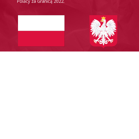
Polacy za Granicą 2022.