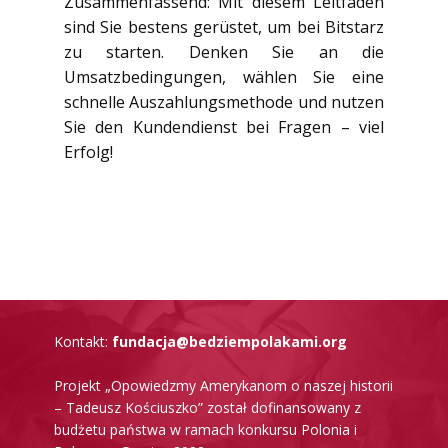
Zusammenfassend: Mit diesem Leitfaden
sind Sie bestens gerüstet, um bei Bitstarz
zu starten. Denken Sie an die
Umsatzbedingungen, wählen Sie eine
schnelle Auszahlungsmethode und nutzen
Sie den Kundendienst bei Fragen – viel
Erfolg!
K​ontakt:
fundacja@bedziempolakami.org
Projekt „Opowiedzmy Amerykanom o naszej historii
– Tadeusz Kościuszko” został dofinansowany z
budżetu państwa w ramach konkursu Polonia i