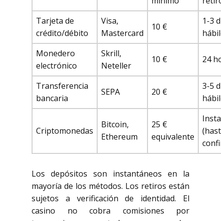
mínimo
retir
Tarjeta de
Visa,
1-3 d
10 €
crédito/débito
Mastercard
hábi
Monedero
Skrill,
10 €
24 h
electrónico
Neteller
Transferencia
3-5 d
SEPA
20 €
bancaria
hábi
Inst
Bitcoin,
25 €
Criptomonedas
(has
Ethereum
equivalente
conf
Los depósitos son instantáneos en la
mayoría de los métodos. Los retiros están
sujetos a verificación de identidad. El
casino no cobra comisiones por