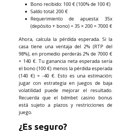
Bono recibido: 100 € (100% de 100 €)
Saldo total: 200 €
Requerimiento de apuesta: 35x
(depósito + bono) = 35 × 200 = 7000 €
Ahora, calcula la pérdida esperada. Si la
casa tiene una ventaja del 2% (RTP del
98%), en promedio perderás 2% de 7000 €
= 140 €. Tu ganancia neta esperada sería
el bono (100 €) menos la pérdida esperada
(140 €) = -40 €. Esto es una estimación;
jugar con estrategia en juegos de baja
volatilidad puede mejorar el resultado.
Recuerda que el bdmbet casino bonus
está sujeto a plazos y restricciones de
juego.
¿Es seguro?