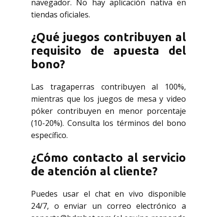
navegador. No hay aplicación nativa en
tiendas oficiales.
¿Qué juegos contribuyen al
requisito de apuesta del
bono?
Las tragaperras contribuyen al 100%,
mientras que los juegos de mesa y video
póker contribuyen en menor porcentaje
(10-20%). Consulta los términos del bono
específico.
¿Cómo contacto al servicio
de atención al cliente?
Puedes usar el chat en vivo disponible
24/7, o enviar un correo electrónico a