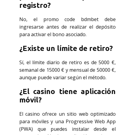
registro?
No, el promo code bdmbet debe
ingresarse antes de realizar el depósito
para activar el bono asociado.
¿Existe un límite de retiro?
Sí, el límite diario de retiro es de 5000 €,
semanal de 15000 € y mensual de 50000 €,
aunque puede variar según el método.
¿El casino tiene aplicación
móvil?
El casino ofrece un sitio web optimizado
para móviles y una Progressive Web App
(PWA) que puedes instalar desde el