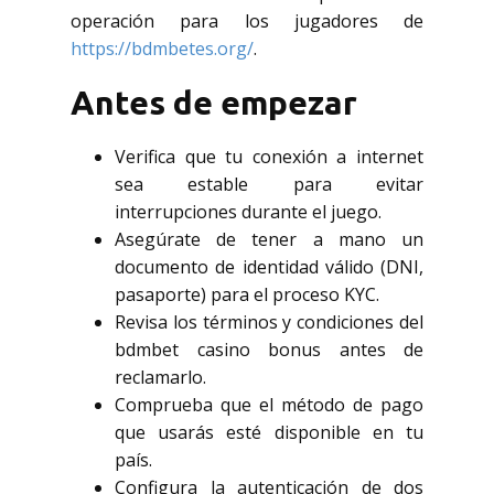
operación para los jugadores de
https://bdmbetes.org/
.
Antes de empezar
Verifica que tu conexión a internet
sea estable para evitar
interrupciones durante el juego.
Asegúrate de tener a mano un
documento de identidad válido (DNI,
pasaporte) para el proceso KYC.
Revisa los términos y condiciones del
bdmbet casino bonus antes de
reclamarlo.
Comprueba que el método de pago
que usarás esté disponible en tu
país.
Configura la autenticación de dos