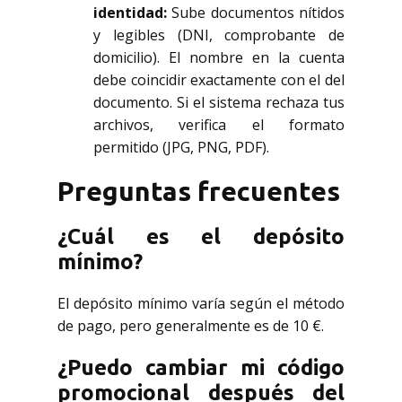
identidad:
Sube documentos nítidos
y legibles (DNI, comprobante de
domicilio). El nombre en la cuenta
debe coincidir exactamente con el del
documento. Si el sistema rechaza tus
archivos, verifica el formato
permitido (JPG, PNG, PDF).
Preguntas frecuentes
¿Cuál es el depósito
mínimo?
El depósito mínimo varía según el método
de pago, pero generalmente es de 10 €.
¿Puedo cambiar mi código
promocional después del