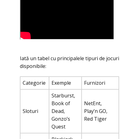
Iată un tabel cu principalele tipuri de jocuri
disponibile:
Categorie
Exemple
Furnizori
Starburst,
Book of
NetEnt,
Sloturi
Dead,
Play’n GO,
Gonzo’s
Red Tiger
Quest