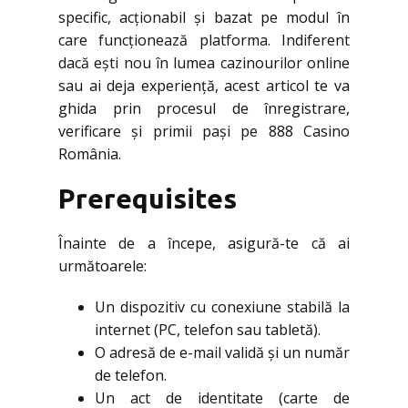
specific, acționabil și bazat pe modul în
care funcționează platforma. Indiferent
dacă ești nou în lumea cazinourilor online
sau ai deja experiență, acest articol te va
ghida prin procesul de înregistrare,
verificare și primii pași pe 888 Casino
România.
Prerequisites
Înainte de a începe, asigură-te că ai
următoarele:
Un dispozitiv cu conexiune stabilă la
internet (PC, telefon sau tabletă).
O adresă de e-mail validă și un număr
de telefon.
Un act de identitate (carte de