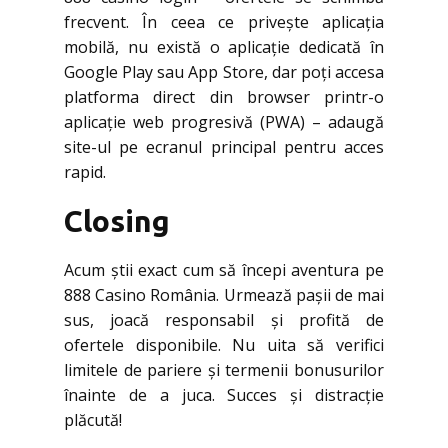
frecvent. În ceea ce privește aplicația
mobilă, nu există o aplicație dedicată în
Google Play sau App Store, dar poți accesa
platforma direct din browser printr-o
aplicație web progresivă (PWA) – adaugă
site-ul pe ecranul principal pentru acces
rapid.
Closing
Acum știi exact cum să începi aventura pe
888 Casino România. Urmează pașii de mai
sus, joacă responsabil și profită de
ofertele disponibile. Nu uita să verifici
limitele de pariere și termenii bonusurilor
înainte de a juca. Succes și distracție
plăcută!