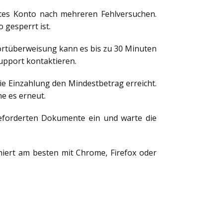
rtes Konto nach mehreren Fehlversuchen.
 gesperrt ist.
fortüberweisung kann es bis zu 30 Minuten
Support kontaktieren.
e Einzahlung den Mindestbetrag erreicht.
e es erneut.
geforderten Dokumente ein und warte die
oniert am besten mit Chrome, Firefox oder