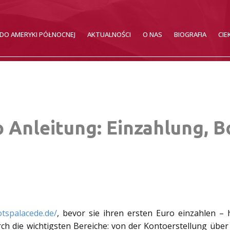
 DO AMERYKI PÓŁNOCNEJ
AKTUALNOŚCI
O NAS
BIOGRAFIA
CIE
o Anleitung: Einzahlung, 
lotspalacede.de/
, bevor sie ihren ersten Euro einzahlen – 
durch die wichtigsten Bereiche: von der Kontoerstellung üb