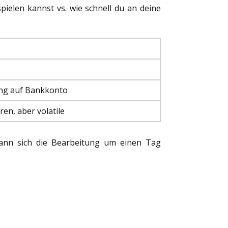
pielen kannst vs. wie schnell du an deine
ung auf Bankkonto
en, aber volatile
ann sich die Bearbeitung um einen Tag