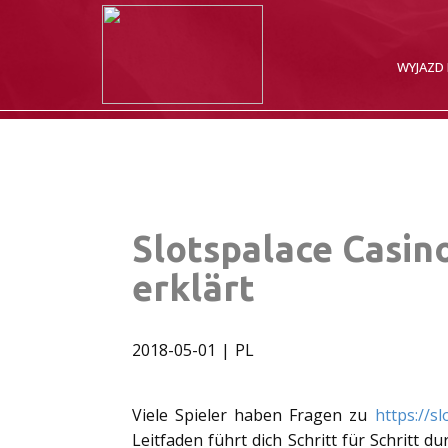
WYJAZD
Slotspalace Casin
erklärt
2018-05-01
PL
Viele Spieler haben Fragen zu
https://s
Leitfaden führt dich Schritt für Schritt 