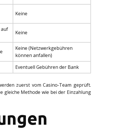
Keine
 auf
Keine
Keine (Netzwerkgebühren
be
können anfallen)
Eventuell Gebühren der Bank
 werden zuerst vom Casino‑Team geprüft.
ie gleiche Methode wie bei der Einzahlung
sungen