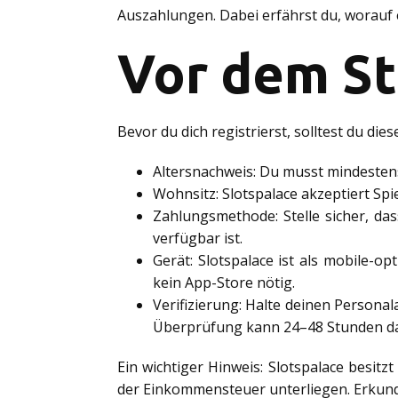
Auszahlungen. Dabei erfährst du, worauf 
Vor dem St
Bevor du dich registrierst, solltest du die
Altersnachweis: Du musst mindestens
Wohnsitz: Slotspalace akzeptiert Spi
Zahlungsmethode: Stelle sicher, da
verfügbar ist.
Gerät: Slotspalace ist als mobile-o
kein App-Store nötig.
Verifizierung: Halte deinen Persona
Überprüfung kann 24–48 Stunden d
Ein wichtiger Hinweis: Slotspalace besit
der Einkommensteuer unterliegen. Erkund