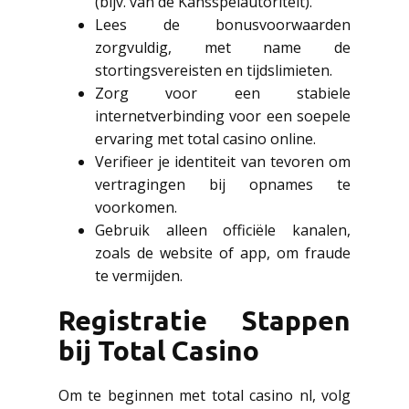
(bijv. van de Kansspelautoriteit).
Lees de bonusvoorwaarden
zorgvuldig, met name de
stortingsvereisten en tijdslimieten.
Zorg voor een stabiele
internetverbinding voor een soepele
ervaring met total casino online.
Verifieer je identiteit van tevoren om
vertragingen bij opnames te
voorkomen.
Gebruik alleen officiële kanalen,
zoals de website of app, om fraude
te vermijden.
Registratie Stappen
bij Total Casino
Om te beginnen met total casino nl, volg