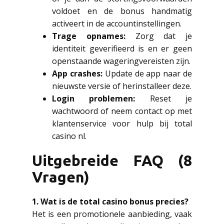
voldoet en de bonus handmatig
activeert in de accountinstellingen.
Trage opnames:
Zorg dat je
identiteit geverifieerd is en er geen
openstaande wageringvereisten zijn.
App crashes:
Update de app naar de
nieuwste versie of herinstalleer deze.
Login problemen:
Reset je
wachtwoord of neem contact op met
klantenservice voor hulp bij total
casino nl.
Uitgebreide FAQ (8
Vragen)
1. Wat is de total casino bonus precies?
Het is een promotionele aanbieding, vaak