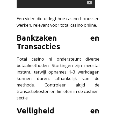
Een video die uitlegt hoe casino bonussen
werken, relevant voor total casino online.
Bankzaken en
Transacties
Total casino nl ondersteunt diverse
betaalmethoden. Stortingen zijn meestal
instant, terwijl opnames 1-3 werkdagen
kunnen duren, afhankelijk van de
methode. Controleer altijd de
transactiekosten en limieten in de cashier-
sectie.
Veiligheid en