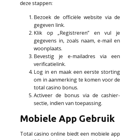
deze stappen:
Bezoek de officiële website via de
gegeven link.
Klik op „Registreren” en vul je
gegevens in, zoals naam, e-mail en
woonplaats.
Bevestig je e-mailadres via een
verificatielink.
Log in en maak een eerste storting
om in aanmerking te komen voor de
total casino bonus.
Activeer de bonus via de cashier-
sectie, indien van toepassing.
Mobiele App Gebruik
Total casino online biedt een mobiele app