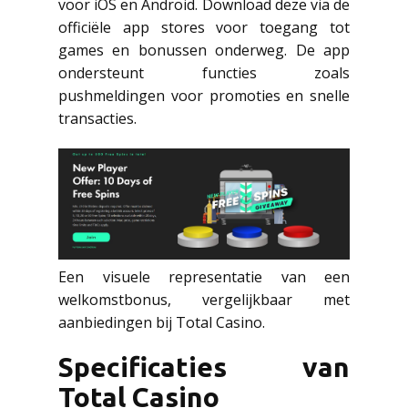
voor iOS en Android. Download deze via de
officiële app stores voor toegang tot
games en bonussen onderweg. De app
ondersteunt functies zoals
pushmeldingen voor promoties en snelle
transacties.
Een visuele representatie van een
welkomstbonus, vergelijkbaar met
aanbiedingen bij Total Casino.
Specificaties van
Total Casino