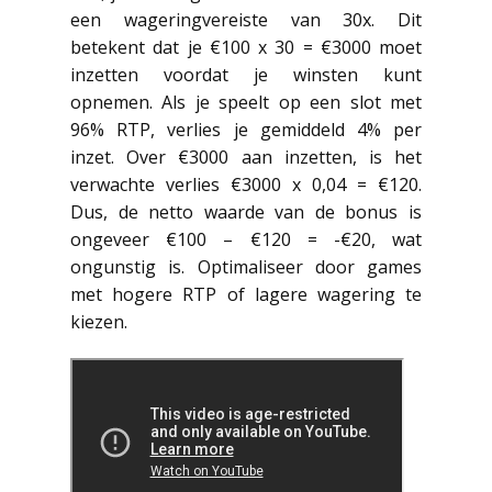
een wageringvereiste van 30x. Dit
betekent dat je €100 x 30 = €3000 moet
inzetten voordat je winsten kunt
opnemen. Als je speelt op een slot met
96% RTP, verlies je gemiddeld 4% per
inzet. Over €3000 aan inzetten, is het
verwachte verlies €3000 x 0,04 = €120.
Dus, de netto waarde van de bonus is
ongeveer €100 – €120 = -€20, wat
ongunstig is. Optimaliseer door games
met hogere RTP of lagere wagering te
kiezen.