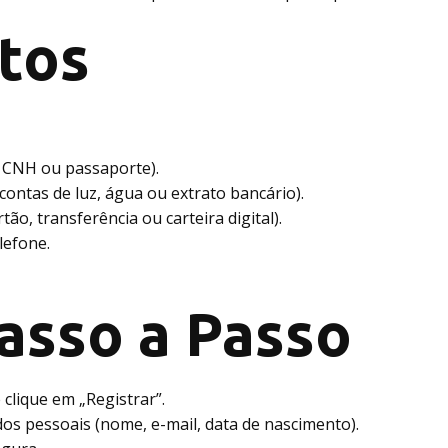
itos
, CNH ou passaporte).
ontas de luz, água ou extrato bancário).
o, transferência ou carteira digital).
lefone.
asso a Passo
 clique em „Registrar”.
os pessoais (nome, e-mail, data de nascimento).