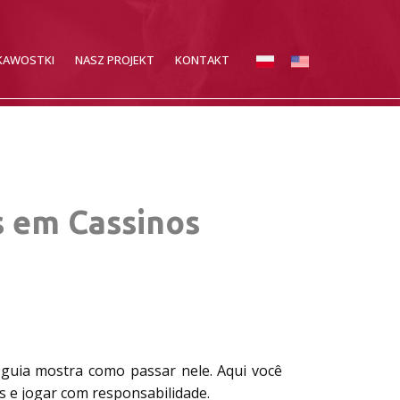
KAWOSTKI
NASZ PROJEKT
KONTAKT
s em Cassinos
 guia mostra como passar nele. Aqui você
s e jogar com responsabilidade.