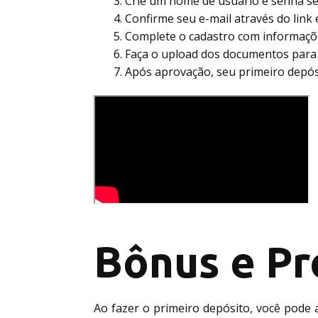
Crie um nome de usuário e senha se
Confirme seu e-mail através do link 
Complete o cadastro com informaçõe
Faça o upload dos documentos para a
Após aprovação, seu primeiro depósi
Bônus e P
Ao fazer o primeiro depósito, você pode