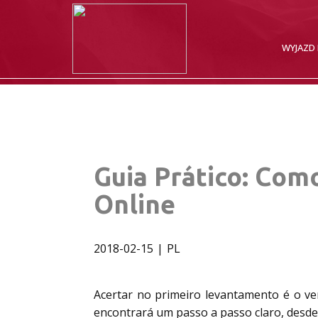
WYJAZD
Guia Prático: Com
Online
2018-02-15
PL
Acertar no primeiro levantamento é o ve
encontrará um passo a passo claro, desde 