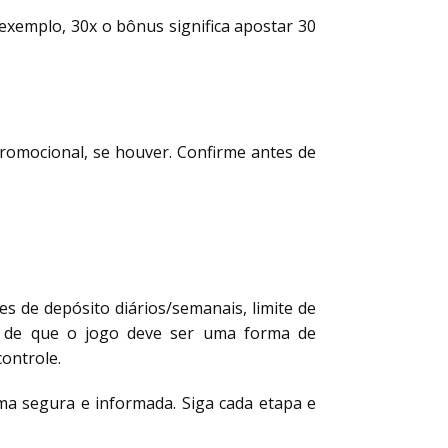
exemplo, 30x o bônus significa apostar 30
promocional, se houver. Confirme antes de
es de depósito diários/semanais, limite de
e de que o jogo deve ser uma forma de
ontrole.
ma segura e informada. Siga cada etapa e