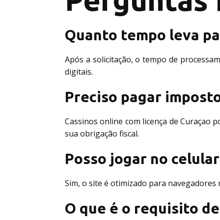
Quanto tempo leva pa
Após a solicitação, o tempo de processam
digitais.
Preciso pagar impost
Cassinos online com licença de Curaçao 
sua obrigação fiscal.
Posso jogar no celular
Sim, o site é otimizado para navegadores
O que é o requisito d