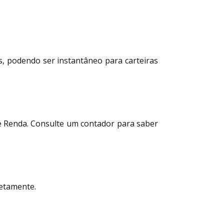
s, podendo ser instantâneo para carteiras
e Renda. Consulte um contador para saber
retamente.