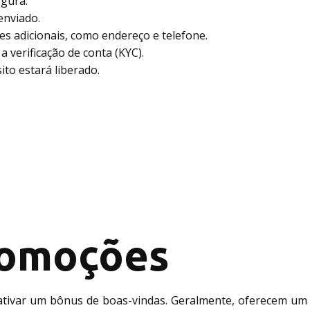
gura.
enviado.
s adicionais, como endereço e telefone.
 verificação de conta (KYC).
to estará liberado.
romoções
 ativar um bônus de boas-vindas. Geralmente, oferecem um