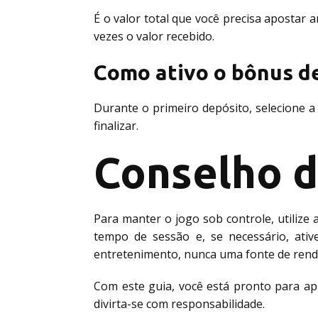
É o valor total que você precisa apostar
vezes o valor recebido.
Como ativo o bônus d
Durante o primeiro depósito, selecione a
finalizar.
Conselho d
Para manter o jogo sob controle, utilize 
tempo de sessão e, se necessário, at
entretenimento, nunca uma fonte de renda
Com este guia, você está pronto para ap
divirta-se com responsabilidade.