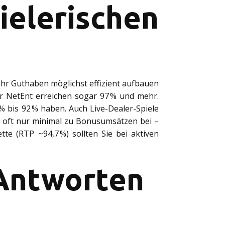
elerischen
Ihr Guthaben möglichst effizient aufbauen
er NetEnt erreichen sogar 97 % und mehr.
% bis 92 % haben. Auch Live-Dealer-Spiele
en oft nur minimal zu Bonusumsätzen bei –
te (RTP ~94,7 %) sollten Sie bei aktiven
 Antworten