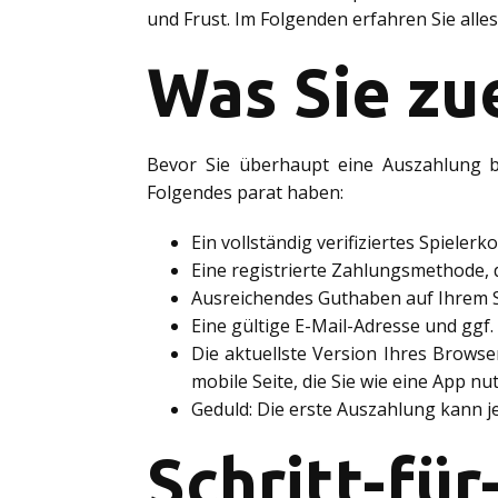
und Frust. Im Folgenden erfahren Sie alle
Was Sie zu
Bevor Sie überhaupt eine Auszahlung be
Folgendes parat haben:
Ein vollständig verifiziertes Spieler
Eine registrierte Zahlungsmethode, 
Ausreichendes Guthaben auf Ihrem S
Eine gültige E-Mail-Adresse und ggf.
Die aktuellste Version Ihres Browse
mobile Seite, die Sie wie eine App n
Geduld: Die erste Auszahlung kann 
Schritt-für