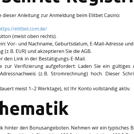
Sie dieser Anleitung zur Anmeldung beim
Elitbet Casino
:
https://elitbet.com.de/
utton (meist oben rechts).
 ein: Vor- und Nachname, Geburtsdatum, E-Mail-Adresse un
(z. B. EUR) und akzeptieren Sie die AGB.
r den Link in der Bestätigungs-E-Mail.
 zur Verifizierung aufgefordert: Laden Sie ein gültige
Adressnachweis (z. B. Stromrechnung) hoch. Dieser Schri
uert meist 1–2 Werktage), ist Ihr Konto vollständig aktiv.
hematik
ik hinter den Bonusangeboten. Nehmen wir ein typisches Be