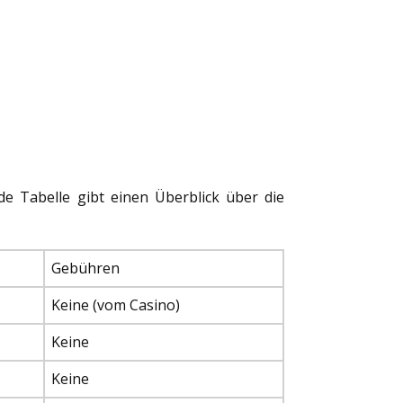
de Tabelle gibt einen Überblick über die
Gebühren
Keine (vom Casino)
Keine
Keine