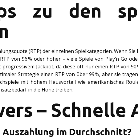
ipps zu den spi
n
ahlungsquote (RTP) der einzelnen Spielkategorien. Wenn Sie 
 RTP von 96 % oder höher – viele Spiele von Play’n Go od
 progressivem Jackpot, da diese oft nur einen RTP von 90 
timaler Strategie einen RTP von über 99 %, aber sie trag
schspiele mit hohem Hausvorteil wie amerikanisches Roulet
atzbedarf in die Höhe treiben.
ers – Schnelle
e Auszahlung im Durchschnitt?