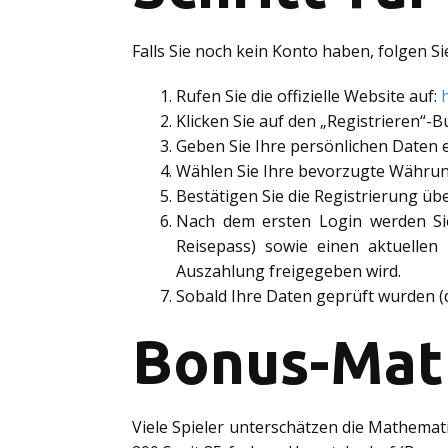
Falls Sie noch kein Konto haben, folgen 
Rufen Sie die offizielle Website auf:
Klicken Sie auf den „Registrieren“-B
Geben Sie Ihre persönlichen Daten
Wählen Sie Ihre bevorzugte Währung 
Bestätigen Sie die Registrierung übe
Nach dem ersten Login werden Sie
Reisepass) sowie einen aktuellen 
Auszahlung freigegeben wird.
Sobald Ihre Daten geprüft wurden (da
Bonus-Mat
Viele Spieler unterschätzen die Mathemat