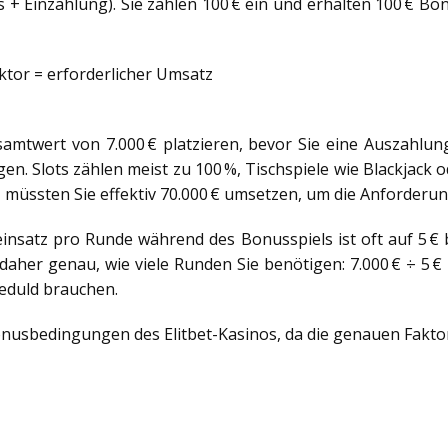
+ Einzahlung). Sie zahlen 100 € ein und erhalten 100 € Bon
tor = erforderlicher Umsatz
amtwert von 7.000 € platzieren, bevor Sie eine Auszahlun
gen. Slots zählen meist zu 100 %, Tischspiele wie Blackjack 
 müssten Sie effektiv 70.000 € umsetzen, um die Anforderung 
einsatz pro Runde während des Bonusspiels ist oft auf 5 € 
daher genau, wie viele Runden Sie benötigen: 7.000 € ÷ 5 € 
Geduld brauchen.
onusbedingungen des Elitbet-Kasinos, da die genauen Fakto