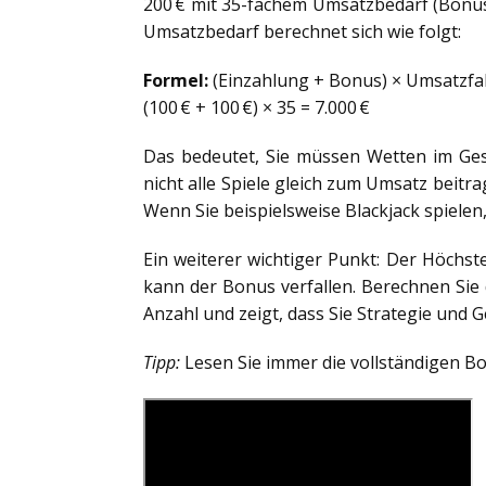
200 € mit 35-fachem Umsatzbedarf (Bonus 
Umsatzbedarf berechnet sich wie folgt:
Formel:
(Einzahlung + Bonus) × Umsatzfak
(100 € + 100 €) × 35 = 7.000 €
Das bedeutet, Sie müssen Wetten im Ges
nicht alle Spiele gleich zum Umsatz beitra
Wenn Sie beispielsweise Blackjack spielen,
Ein weiterer wichtiger Punkt: Der Höchst
kann der Bonus verfallen. Berechnen Sie 
Anzahl und zeigt, dass Sie Strategie und 
Tipp:
Lesen Sie immer die vollständigen B