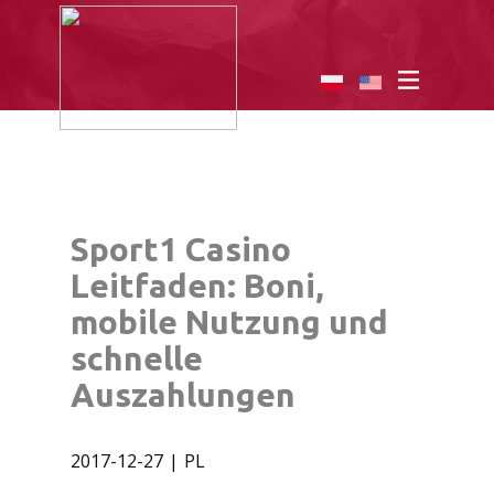
Sport1 Casino
Leitfaden: Boni,
mobile Nutzung und
schnelle
Auszahlungen
2017-12-27
PL