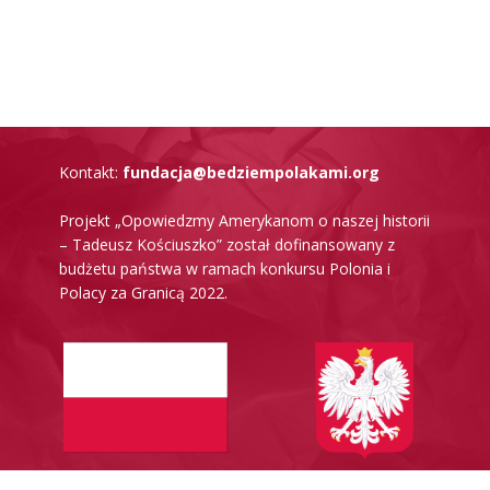
K​ontakt:
fundacja@bedziempolakami.org
Projekt „Opowiedzmy Amerykanom o naszej historii
– Tadeusz Kościuszko” został dofinansowany z
budżetu państwa w ramach konkursu Polonia i
Polacy za Granicą 2022.