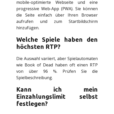
mobile-optimierte Webseite und eine
progressive Web-App (PWA). Sie können
die Seite einfach über Ihren Browser
aufrufen und zum Startbildschirm
hinzufügen.
Welche Spiele haben den
höchsten RTP?
Die Auswahl variiert, aber Spielautomaten
wie Book of Dead haben oft einen RTP
von über 96 %. Prüfen Sie die
Spielbeschreibung.
Kann ich mein
Einzahlungslimit selbst
festlegen?