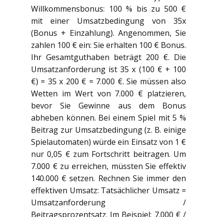
Willkommensbonus: 100 % bis zu 500 €
mit einer Umsatzbedingung von 35x
(Bonus + Einzahlung). Angenommen, Sie
zahlen 100 € ein: Sie erhalten 100 € Bonus.
Ihr Gesamtguthaben beträgt 200 €. Die
Umsatzanforderung ist 35 x (100 € + 100
€) = 35 x 200 € = 7.000 €. Sie müssen also
Wetten im Wert von 7.000 € platzieren,
bevor Sie Gewinne aus dem Bonus
abheben können. Bei einem Spiel mit 5 %
Beitrag zur Umsatzbedingung (z. B. einige
Spielautomaten) würde ein Einsatz von 1 €
nur 0,05 € zum Fortschritt beitragen. Um
7.000 € zu erreichen, müssten Sie effektiv
140.000 € setzen. Rechnen Sie immer den
effektiven Umsatz: Tatsächlicher Umsatz =
Umsatzanforderung /
Beitragsprozentsatz. Im Beispiel: 7.000 € /