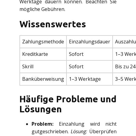
Werktage dauern können. Beachten Sie
mögliche Gebühren.
Wissenswertes
Zahlungsmethode
Einzahlungsdauer
Auszahl
Kreditkarte
Sofort
1–3 Wer
Skrill
Sofort
Bis zu 2
Banküberweisung
1–3 Werktage
3–5 Wer
Häufige Probleme und
Lösungen
Problem:
Einzahlung wird nicht
gutgeschrieben.
Lösung:
Überprüfen