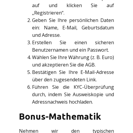
auf und klicken Sie auf
„Registrieren“.
Geben Sie Ihre persönlichen Daten
ein: Name, E-Mail, Geburtsdatum
und Adresse.
Erstellen Sie einen sicheren
Benutzernamen und ein Passwort.
Wählen Sie Ihre Währung (z. B. Euro)
und akzeptieren Sie die AGB.
Bestätigen Sie Ihre E-Mail-Adresse
über den zugesendeten Link.
Führen Sie die KYC-Überprüfung
durch, indem Sie Ausweiskopie und
Adressnachweis hochladen.
Bonus-Mathematik
Nehmen wir den typischen