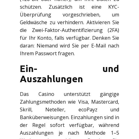
schützen. Zusätzlich ist eine KYC-
Überprüfung vorgeschrieben, um
Geldwäsche zu verhindern. Aktivieren Sie
die Zwei-Faktor-Authentifizierung (2FA)
für Ihr Konto, falls verfügbar. Denken Sie
daran: Niemand wird Sie per E-Mail nach
Ihrem Passwort fragen.
Ein- und
Auszahlungen
Das Casino unterstützt gängige
Zahlungsmethoden wie Visa, Mastercard,
Skrill, Neteller, ecoPayz und
Banküberweisungen. Einzahlungen sind in
der Regel sofort verfügbar, während
Auszahlungen je nach Methode 1–5