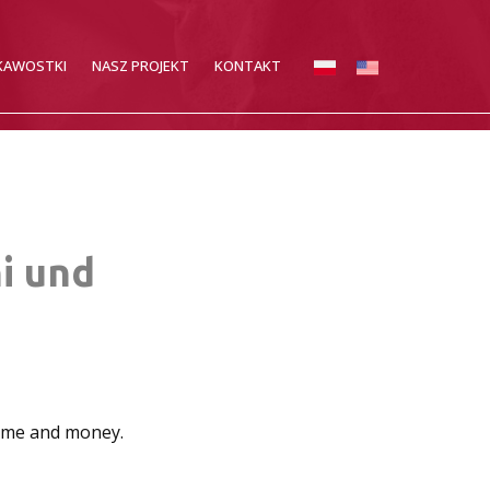
KAWOSTKI
NASZ PROJEKT
KONTAKT
i und
 time and money.