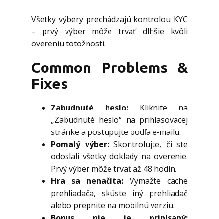
Všetky výbery prechádzajú kontrolou KYC
– prvý výber môže trvať dlhšie kvôli
overeniu totožnosti.
Common Problems &
Fixes
Zabudnuté heslo:
Kliknite na
„Zabudnuté heslo“ na prihlasovacej
stránke a postupujte podľa e‑mailu.
Pomalý výber:
Skontrolujte, či ste
odoslali všetky doklady na overenie.
Prvý výber môže trvať až 48 hodín.
Hra sa nenačíta:
Vymažte cache
prehliadača, skúste iný prehliadač
alebo prepnite na mobilnú verziu.
Bonus nie je pripísaný: