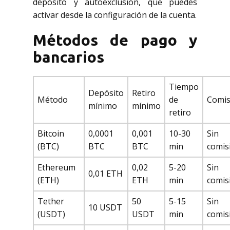
depósito y autoexclusión, que puedes
activar desde la configuración de la cuenta.
Métodos de pago y
bancarios
Tiempo
Depósito
Retiro
Método
de
Comis
mínimo
mínimo
retiro
Bitcoin
0,0001
0,001
10-30
Sin
(BTC)
BTC
BTC
min
comis
Ethereum
0,02
5-20
Sin
0,01 ETH
(ETH)
ETH
min
comis
Tether
50
5-15
Sin
10 USDT
(USDT)
USDT
min
comis