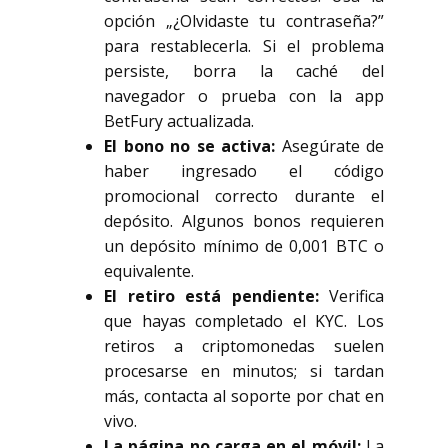
opción „¿Olvidaste tu contraseña?”
para restablecerla. Si el problema
persiste, borra la caché del
navegador o prueba con la app
BetFury actualizada.
El bono no se activa:
Asegúrate de
haber ingresado el código
promocional correcto durante el
depósito. Algunos bonos requieren
un depósito mínimo de 0,001 BTC o
equivalente.
El retiro está pendiente:
Verifica
que hayas completado el KYC. Los
retiros a criptomonedas suelen
procesarse en minutos; si tardan
más, contacta al soporte por chat en
vivo.
La página no carga en el móvil:
La