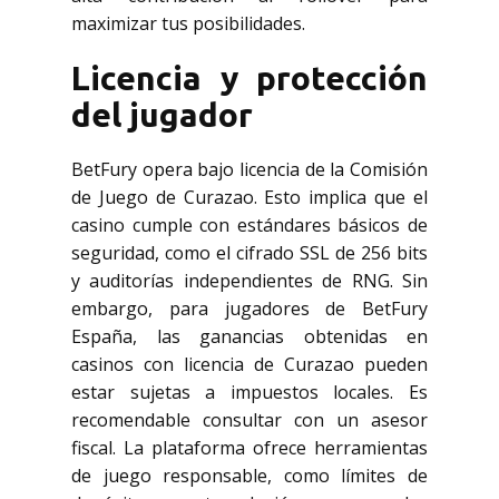
maximizar tus posibilidades.
Licencia y protección
del jugador
BetFury opera bajo licencia de la Comisión
de Juego de Curazao. Esto implica que el
casino cumple con estándares básicos de
seguridad, como el cifrado SSL de 256 bits
y auditorías independientes de RNG. Sin
embargo, para jugadores de BetFury
España, las ganancias obtenidas en
casinos con licencia de Curazao pueden
estar sujetas a impuestos locales. Es
recomendable consultar con un asesor
fiscal. La plataforma ofrece herramientas
de juego responsable, como límites de