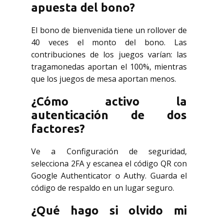
apuesta del bono?
El bono de bienvenida tiene un rollover de
40 veces el monto del bono. Las
contribuciones de los juegos varían: las
tragamonedas aportan el 100%, mientras
que los juegos de mesa aportan menos.
¿Cómo activo la
autenticación de dos
factores?
Ve a Configuración de seguridad,
selecciona 2FA y escanea el código QR con
Google Authenticator o Authy. Guarda el
código de respaldo en un lugar seguro.
¿Qué hago si olvido mi