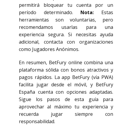
permitirá bloquear tu cuenta por un
período determinado.
Nota:
Estas
herramientas son voluntarias, pero
recomendamos usarlas para una
experiencia segura. Si necesitas ayuda
adicional, contacta con organizaciones
como Jugadores Anónimos.
En resumen, BetFury online combina una
plataforma sólida con bonos atractivos y
pagos rápidos. La app BetFury (vía PWA)
facilita jugar desde el móvil, y BetFury
España cuenta con opciones adaptadas.
Sigue los pasos de esta guía para
aprovechar al máximo tu experiencia y
recuerda jugar siempre con
responsabilidad.