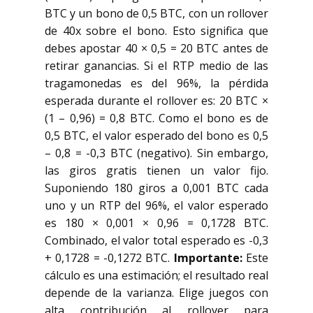
BTC y un bono de 0,5 BTC, con un rollover
de 40x sobre el bono. Esto significa que
debes apostar 40 × 0,5 = 20 BTC antes de
retirar ganancias. Si el RTP medio de las
tragamonedas es del 96%, la pérdida
esperada durante el rollover es: 20 BTC ×
(1 – 0,96) = 0,8 BTC. Como el bono es de
0,5 BTC, el valor esperado del bono es 0,5
– 0,8 = -0,3 BTC (negativo). Sin embargo,
las giros gratis tienen un valor fijo.
Suponiendo 180 giros a 0,001 BTC cada
uno y un RTP del 96%, el valor esperado
es 180 × 0,001 × 0,96 = 0,1728 BTC.
Combinado, el valor total esperado es -0,3
+ 0,1728 = -0,1272 BTC.
Importante:
Este
cálculo es una estimación; el resultado real
depende de la varianza. Elige juegos con
alta contribución al rollover para