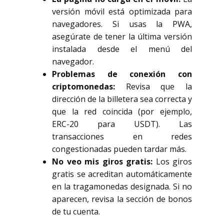
versión móvil está optimizada para
navegadores. Si usas la PWA,
asegúrate de tener la última versión
instalada desde el menú del
navegador.
Problemas de conexión con
criptomonedas:
Revisa que la
dirección de la billetera sea correcta y
que la red coincida (por ejemplo,
ERC-20 para USDT). Las
transacciones en redes
congestionadas pueden tardar más.
No veo mis giros gratis:
Los giros
gratis se acreditan automáticamente
en la tragamonedas designada. Si no
aparecen, revisa la sección de bonos
de tu cuenta.