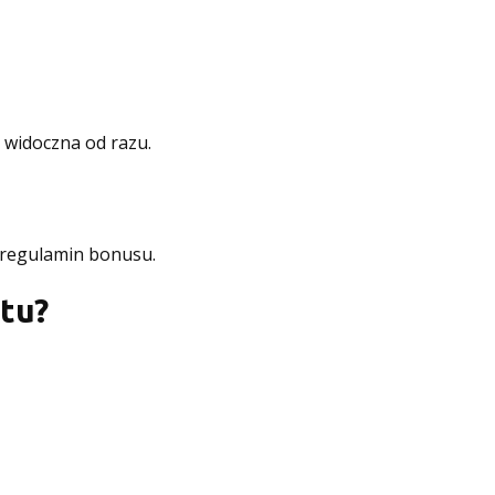
 widoczna od razu.
ź regulamin bonusu.
tu?