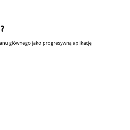
e?
ranu głównego jako progresywną aplikację