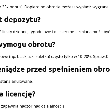
e 35x bonus). Dopiero po obrocie możesz wypłacić wygrane.
t depozytu?
 limity dzienne, tygodniowe i miesięczne – zmiana może być
o wymogu obrotu?
ołowe (np. blackjack, ruletka) często tylko w 10-20%. Sprawd
eniądze przed spełnieniem obro
ostaną anulowane.
 licencję?
 zapewnia nadzór nad działalnością.