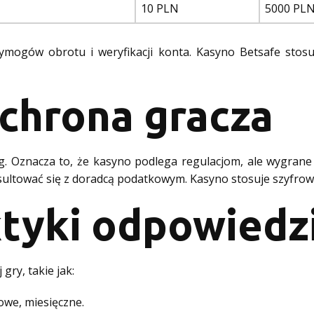
10 PLN
5000 PL
ymogów obrotu i weryfikacji konta. Kasyno Betsafe stosu
ochrona gracza
ng. Oznacza to, że kasyno podlega regulacjom, ale wygra
ltować się z doradcą podatkowym. Kasyno stosuje szyfrowan
tyki odpowiedzi
gry, takie jak:
owe, miesięczne.