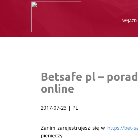
WYJAZD
Betsafe pl – porad
online
2017-07-23
PL
Zanim zarejestrujesz się w
https://bet-s
pieniędzy.