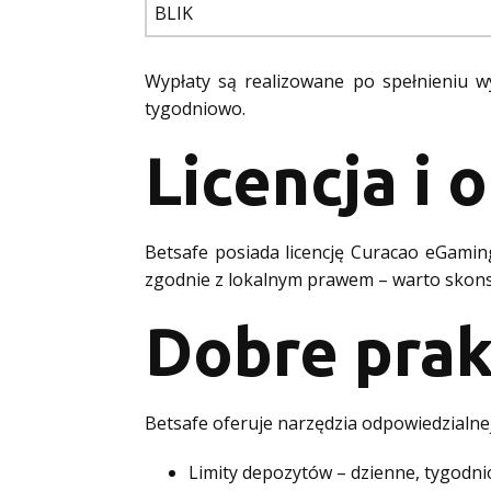
BLIK
Wypłaty są realizowane po spełnieniu w
tygodniowo.
Licencja i 
Betsafe posiada licencję Curacao eGami
zgodnie z lokalnym prawem – warto skonsu
Dobre prak
Betsafe oferuje narzędzia odpowiedzialnej 
Limity depozytów – dzienne, tygodni