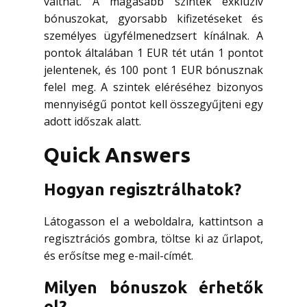
válthat. A magasabb szintek exkluzív
bónuszokat, gyorsabb kifizetéseket és
személyes ügyfélmenedzsert kínálnak. A
pontok általában 1 EUR tét után 1 pontot
jelentenek, és 100 pont 1 EUR bónusznak
felel meg. A szintek eléréséhez bizonyos
mennyiségű pontot kell összegyűjteni egy
adott időszak alatt.
Quick Answers
Hogyan regisztrálhatok?
Látogasson el a weboldalra, kattintson a
regisztrációs gombra, töltse ki az űrlapot,
és erősítse meg e-mail-címét.
Milyen bónuszok érhetők
el?