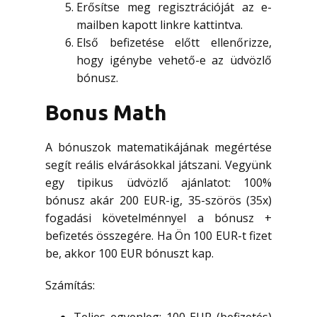
Erősítse meg regisztrációját az e-
mailben kapott linkre kattintva.
Első befizetése előtt ellenőrizze,
hogy igénybe vehető-e az üdvözlő
bónusz.
Bonus Math
A bónuszok matematikájának megértése
segít reális elvárásokkal játszani. Vegyünk
egy tipikus üdvözlő ajánlatot: 100%
bónusz akár 200 EUR-ig, 35-szörös (35x)
fogadási követelménnyel a bónusz +
befizetés összegére. Ha Ön 100 EUR-t fizet
be, akkor 100 EUR bónuszt kap.
Számítás: