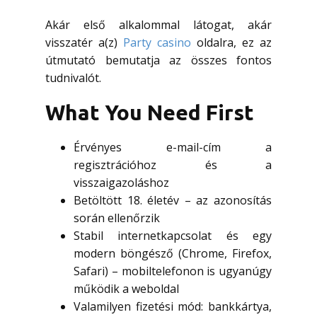
Akár első alkalommal látogat, akár
visszatér a(z)
Party casino
oldalra, ez az
útmutató bemutatja az összes fontos
tudnivalót.
What You Need First
Érvényes e-mail-cím a
regisztrációhoz és a
visszaigazoláshoz
Betöltött 18. életév – az azonosítás
során ellenőrzik
Stabil internetkapcsolat és egy
modern böngésző (Chrome, Firefox,
Safari) – mobiltelefonon is ugyanúgy
működik a weboldal
Valamilyen fizetési mód: bankkártya,