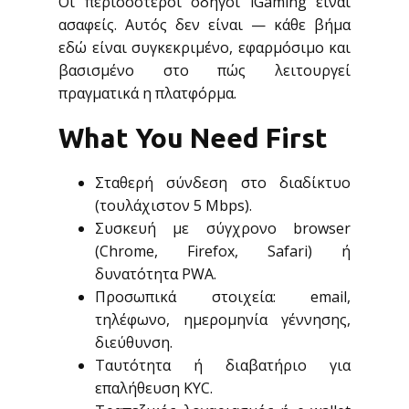
Οι περισσότεροι οδηγοί iGaming είναι
ασαφείς. Αυτός δεν είναι — κάθε βήμα
εδώ είναι συγκεκριμένο, εφαρμόσιμο και
βασισμένο στο πώς λειτουργεί
πραγματικά η πλατφόρμα.
What You Need First
Σταθερή σύνδεση στο διαδίκτυο
(τουλάχιστον 5 Mbps).
Συσκευή με σύγχρονο browser
(Chrome, Firefox, Safari) ή
δυνατότητα PWA.
Προσωπικά στοιχεία: email,
τηλέφωνο, ημερομηνία γέννησης,
διεύθυνση.
Ταυτότητα ή διαβατήριο για
επαλήθευση KYC.