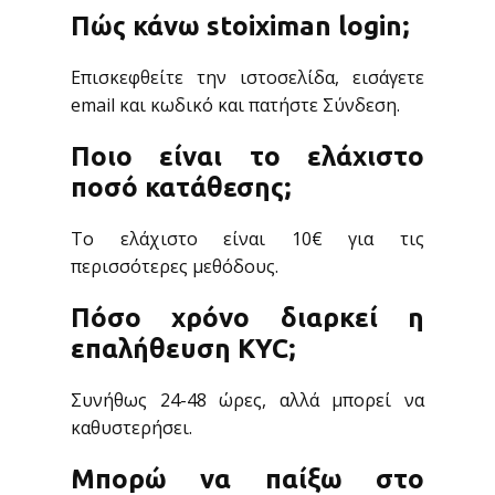
Πώς κάνω stoiximan login;
Επισκεφθείτε την ιστοσελίδα, εισάγετε
email και κωδικό και πατήστε Σύνδεση.
Ποιο είναι το ελάχιστο
ποσό κατάθεσης;
Το ελάχιστο είναι 10€ για τις
περισσότερες μεθόδους.
Πόσο χρόνο διαρκεί η
επαλήθευση KYC;
Συνήθως 24-48 ώρες, αλλά μπορεί να
καθυστερήσει.
Μπορώ να παίξω στο