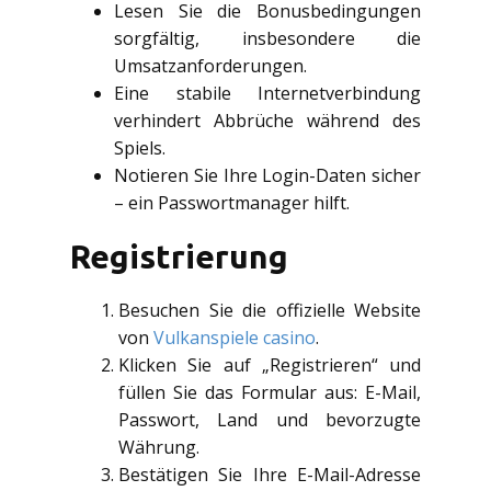
Lesen Sie die Bonusbedingungen
sorgfältig, insbesondere die
Umsatzanforderungen.
Eine stabile Internetverbindung
verhindert Abbrüche während des
Spiels.
Notieren Sie Ihre Login-Daten sicher
– ein Passwortmanager hilft.
Registrierung
Besuchen Sie die offizielle Website
von
Vulkanspiele casino
.
Klicken Sie auf „Registrieren“ und
füllen Sie das Formular aus: E-Mail,
Passwort, Land und bevorzugte
Währung.
Bestätigen Sie Ihre E-Mail-Adresse