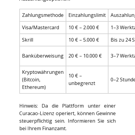
Zahlungsmethode
Einzahlungslimit
Auszahlun
Visa/Mastercard
10 € – 2.000 €
1–3 Werkt
Skrill
10 € – 5.000 €
Bis zu 24 
Banküberweisung
20 € – 10.000 €
3–7 Werkt
Kryptowährungen
10 € –
(Bitcoin,
0–2 Stund
unbegrenzt
Ethereum)
Hinweis: Da die Plattform unter einer
Curacao-Lizenz operiert, können Gewinne
steuerpflichtig sein. Informieren Sie sich
bei Ihrem Finanzamt.