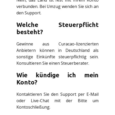
Nein, das Land ist fest mit Ihrem Konto
verbunden. Bei Umzug wenden Sie sich an
den Support.
Welche Steuerpflicht
besteht?
Gewinne aus Curacao-lizenzierten
Anbietern können in Deutschland als
sonstige Einkünfte steuerpflichtig sein.
Konsultieren Sie einen Steuerberater.
Wie kündige ich mein
Konto?
Kontaktieren Sie den Support per E-Mail
oder Live-Chat mit der Bitte um
Kontoschließung.