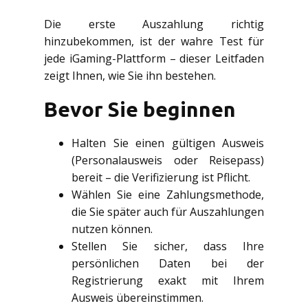
Die erste Auszahlung richtig
hinzubekommen, ist der wahre Test für
jede iGaming-Plattform – dieser Leitfaden
zeigt Ihnen, wie Sie ihn bestehen.
Bevor Sie beginnen
Halten Sie einen gültigen Ausweis
(Personalausweis oder Reisepass)
bereit – die Verifizierung ist Pflicht.
Wählen Sie eine Zahlungsmethode,
die Sie später auch für Auszahlungen
nutzen können.
Stellen Sie sicher, dass Ihre
persönlichen Daten bei der
Registrierung exakt mit Ihrem
Ausweis übereinstimmen.