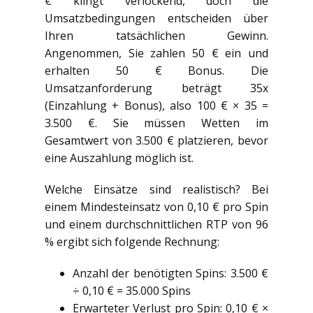
€ klingt verlockend, doch die
Umsatzbedingungen entscheiden über
Ihren tatsächlichen Gewinn.
Angenommen, Sie zahlen 50 € ein und
erhalten 50 € Bonus. Die
Umsatzanforderung beträgt 35x
(Einzahlung + Bonus), also 100 € × 35 =
3.500 €. Sie müssen Wetten im
Gesamtwert von 3.500 € platzieren, bevor
eine Auszahlung möglich ist.
Welche Einsätze sind realistisch? Bei
einem Mindesteinsatz von 0,10 € pro Spin
und einem durchschnittlichen RTP von 96
% ergibt sich folgende Rechnung:
Anzahl der benötigten Spins: 3.500 €
÷ 0,10 € = 35.000 Spins
Erwarteter Verlust pro Spin: 0,10 € ×