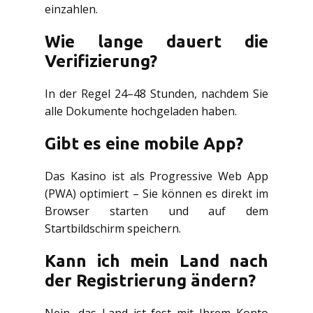
einzahlen.
Wie lange dauert die
Verifizierung?
In der Regel 24–48 Stunden, nachdem Sie
alle Dokumente hochgeladen haben.
Gibt es eine mobile App?
Das Kasino ist als Progressive Web App
(PWA) optimiert – Sie können es direkt im
Browser starten und auf dem
Startbildschirm speichern.
Kann ich mein Land nach
der Registrierung ändern?