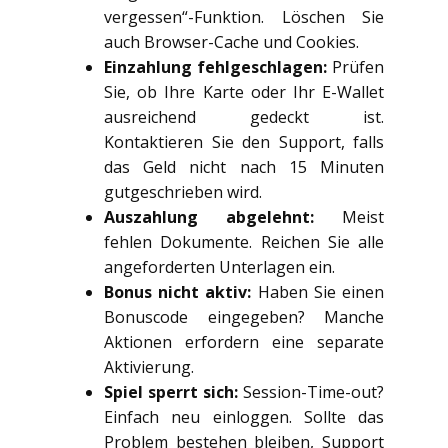
vergessen“-Funktion. Löschen Sie
auch Browser-Cache und Cookies.
Einzahlung fehlgeschlagen:
Prüfen
Sie, ob Ihre Karte oder Ihr E-Wallet
ausreichend gedeckt ist.
Kontaktieren Sie den Support, falls
das Geld nicht nach 15 Minuten
gutgeschrieben wird.
Auszahlung abgelehnt:
Meist
fehlen Dokumente. Reichen Sie alle
angeforderten Unterlagen ein.
Bonus nicht aktiv:
Haben Sie einen
Bonuscode eingegeben? Manche
Aktionen erfordern eine separate
Aktivierung.
Spiel sperrt sich:
Session-Time-out?
Einfach neu einloggen. Sollte das
Problem bestehen bleiben, Support