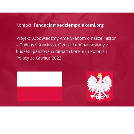
K​ontakt:
fundacja@bedziempolakami.org
Projekt „Opowiedzmy Amerykanom o naszej historii
– Tadeusz Kościuszko” został dofinansowany z
budżetu państwa w ramach konkursu Polonia i
Polacy za Granicą 2022.