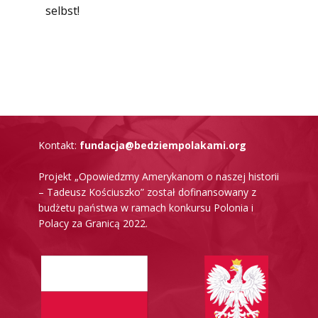
selbst!
K​ontakt:
fundacja@bedziempolakami.org
Projekt „Opowiedzmy Amerykanom o naszej historii
– Tadeusz Kościuszko” został dofinansowany z
budżetu państwa w ramach konkursu Polonia i
Polacy za Granicą 2022.