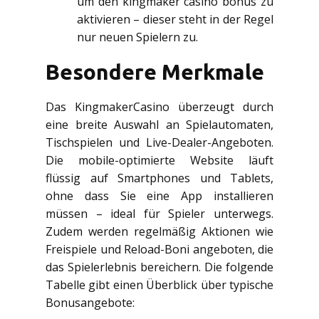
um den kingmaker casino bonus zu
aktivieren – dieser steht in der Regel
nur neuen Spielern zu.
Besondere Merkmale
Das KingmakerCasino überzeugt durch
eine breite Auswahl an Spielautomaten,
Tischspielen und Live-Dealer-Angeboten.
Die mobile-optimierte Website läuft
flüssig auf Smartphones und Tablets,
ohne dass Sie eine App installieren
müssen – ideal für Spieler unterwegs.
Zudem werden regelmäßig Aktionen wie
Freispiele und Reload-Boni angeboten, die
das Spielerlebnis bereichern. Die folgende
Tabelle gibt einen Überblick über typische
Bonusangebote: