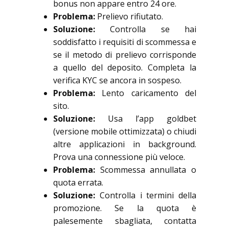
bonus non appare entro 24 ore.
Problema:
Prelievo rifiutato.
Soluzione:
Controlla se hai
soddisfatto i requisiti di scommessa e
se il metodo di prelievo corrisponde
a quello del deposito. Completa la
verifica KYC se ancora in sospeso.
Problema:
Lento caricamento del
sito.
Soluzione:
Usa l’app goldbet
(versione mobile ottimizzata) o chiudi
altre applicazioni in background.
Prova una connessione più veloce.
Problema:
Scommessa annullata o
quota errata.
Soluzione:
Controlla i termini della
promozione. Se la quota è
palesemente sbagliata, contatta