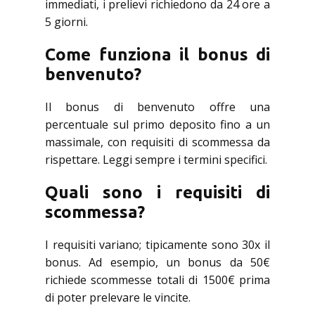
immediati, i prelievi richiedono da 24 ore a
5 giorni.
Come funziona il bonus di
benvenuto?
Il bonus di benvenuto offre una
percentuale sul primo deposito fino a un
massimale, con requisiti di scommessa da
rispettare. Leggi sempre i termini specifici.
Quali sono i requisiti di
scommessa?
I requisiti variano; tipicamente sono 30x il
bonus. Ad esempio, un bonus da 50€
richiede scommesse totali di 1500€ prima
di poter prelevare le vincite.