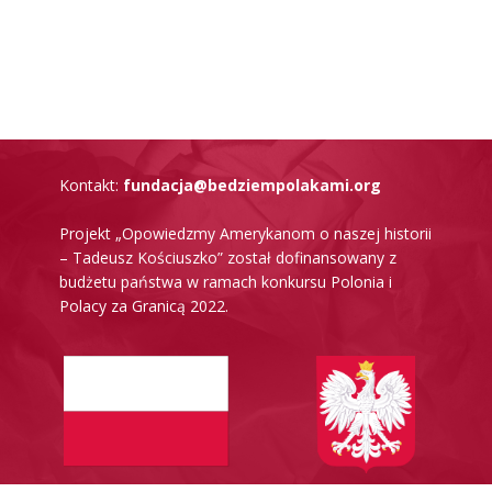
K​ontakt:
fundacja@bedziempolakami.org
Projekt „Opowiedzmy Amerykanom o naszej historii
– Tadeusz Kościuszko” został dofinansowany z
budżetu państwa w ramach konkursu Polonia i
Polacy za Granicą 2022.