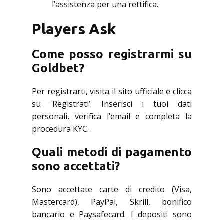
l’assistenza per una rettifica.
Players Ask
Come posso registrarmi su
Goldbet?
Per registrarti, visita il sito ufficiale e clicca
su 'Registrati’. Inserisci i tuoi dati
personali, verifica l’email e completa la
procedura KYC.
Quali metodi di pagamento
sono accettati?
Sono accettate carte di credito (Visa,
Mastercard), PayPal, Skrill, bonifico
bancario e Paysafecard. I depositi sono