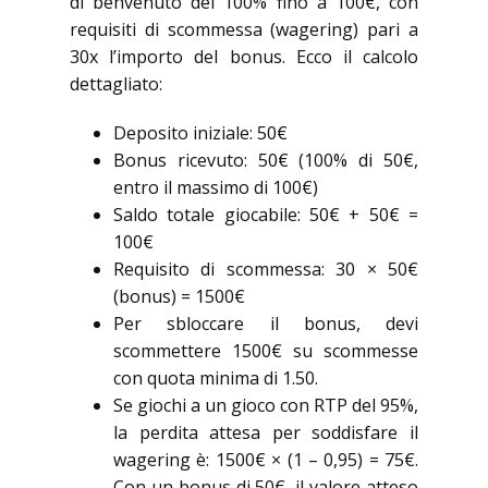
di benvenuto del 100% fino a 100€, con
requisiti di scommessa (wagering) pari a
30x l’importo del bonus. Ecco il calcolo
dettagliato:
Deposito iniziale: 50€
Bonus ricevuto: 50€ (100% di 50€,
entro il massimo di 100€)
Saldo totale giocabile: 50€ + 50€ =
100€
Requisito di scommessa: 30 × 50€
(bonus) = 1500€
Per sbloccare il bonus, devi
scommettere 1500€ su scommesse
con quota minima di 1.50.
Se giochi a un gioco con RTP del 95%,
la perdita attesa per soddisfare il
wagering è: 1500€ × (1 – 0,95) = 75€.
Con un bonus di 50€, il valore atteso