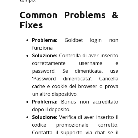
Common Problems &
Fixes
Problema:
Goldbet login non
funziona.
Soluzione:
Controlla di aver inserito
correttamente username e
password. Se dimenticata, usa
'Password dimenticata’. Cancella
cache e cookie del browser o prova
un altro dispositivo.
Problema:
Bonus non accreditato
dopo il deposito.
Soluzione:
Verifica di aver inserito il
codice promozionale corretto.
Contatta il supporto via chat se il