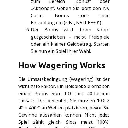
zum Bereich „Bonus“ oder
„Aktionen“. Geben Sie dort den NV
Casino Bonus Code ohne
Einzahlung ein (z. B. „NVFREE30“).
Der Bonus wird Ihrem Konto
gutgeschrieben – meist Freispiele
oder ein kleiner Geldbetrag. Starten
Sie nun ein Spiel Ihrer Wahl.
How Wagering Works
Die Umsatzbedingung (Wagering) ist der
wichtigste Faktor. Ein Beispiel: Sie erhalten
einen Bonus von 10 € mit 40-fachem
Umsatz. Das bedeutet, Sie müssen 10 € ×
40 = 400 € an Wetten platzieren, bevor Sie
Gewinne auszahlen können. Nicht jedes
Spiel zählt gleich: Slots meist 100%,