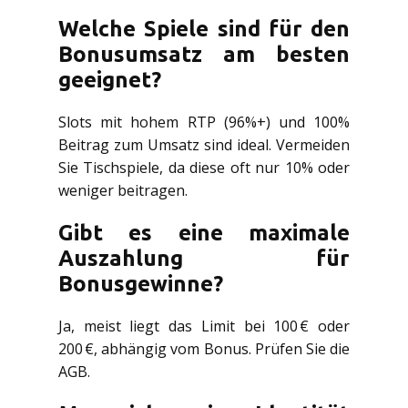
Welche Spiele sind für den
Bonusumsatz am besten
geeignet?
Slots mit hohem RTP (96%+) und 100%
Beitrag zum Umsatz sind ideal. Vermeiden
Sie Tischspiele, da diese oft nur 10% oder
weniger beitragen.
Gibt es eine maximale
Auszahlung für
Bonusgewinne?
Ja, meist liegt das Limit bei 100 € oder
200 €, abhängig vom Bonus. Prüfen Sie die
AGB.