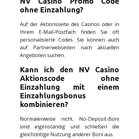
NV Casino Promo Code
ohne Einzahlung?
Auf der Aktionsseite des Casinos oder in
Ihrem E-Mail-Postfach finden Sie oft
personalisierte Codes. Sie können auch
auf Partnerwebseiten nach aktuellen
Angeboten suchen.
Kann ich den NV Casino
Aktionscode ohne
Einzahlung mit einem
Einzahlungsbonus
kombinieren?
Normalerweise nicht. No-Deposit-Boni
sind eigenständig und schließen die
gleichzeitige Nutzung anderer Boni aus.