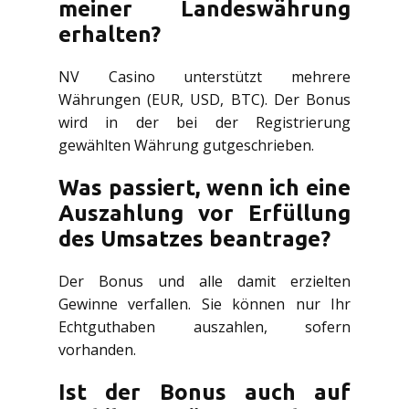
meiner Landeswährung
erhalten?
NV Casino unterstützt mehrere
Währungen (EUR, USD, BTC). Der Bonus
wird in der bei der Registrierung
gewählten Währung gutgeschrieben.
Was passiert, wenn ich eine
Auszahlung vor Erfüllung
des Umsatzes beantrage?
Der Bonus und alle damit erzielten
Gewinne verfallen. Sie können nur Ihr
Echtguthaben auszahlen, sofern
vorhanden.
Ist der Bonus auch auf