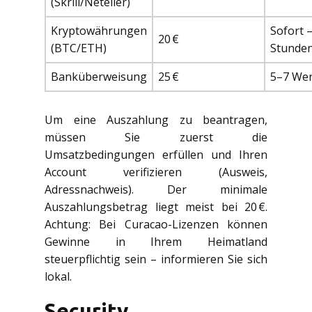
(Skrill/Neteller)
Kryptowährungen
Sofort –
20 €
(BTC/ETH)
Stunde
Banküberweisung
25 €
5–7 We
Um eine Auszahlung zu beantragen,
müssen Sie zuerst die
Umsatzbedingungen erfüllen und Ihren
Account verifizieren (Ausweis,
Adressnachweis). Der minimale
Auszahlungsbetrag liegt meist bei 20 €.
Achtung: Bei Curacao-Lizenzen können
Gewinne in Ihrem Heimatland
steuerpflichtig sein – informieren Sie sich
lokal.
Security