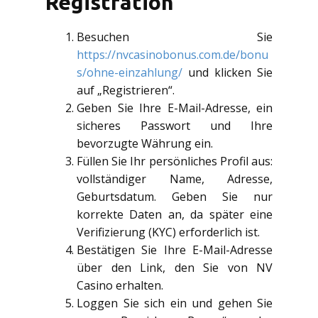
Registration
Besuchen Sie
https://nvcasinobonus.com.de/bonu
s/ohne-einzahlung/
und klicken Sie
auf „Registrieren“.
Geben Sie Ihre E-Mail-Adresse, ein
sicheres Passwort und Ihre
bevorzugte Währung ein.
Füllen Sie Ihr persönliches Profil aus:
vollständiger Name, Adresse,
Geburtsdatum. Geben Sie nur
korrekte Daten an, da später eine
Verifizierung (KYC) erforderlich ist.
Bestätigen Sie Ihre E-Mail-Adresse
über den Link, den Sie von NV
Casino erhalten.
Loggen Sie sich ein und gehen Sie