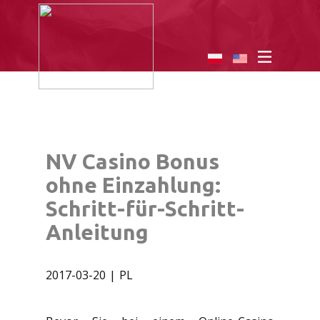
NV Casino Bonus
ohne Einzahlung:
Schritt-für-Schritt-
Anleitung
2017-03-20
PL