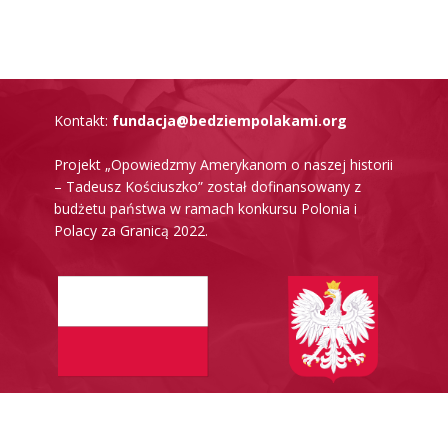
K​ontakt:
fundacja@bedziempolakami.org
Projekt „Opowiedzmy Amerykanom o naszej historii
– Tadeusz Kościuszko” został dofinansowany z
budżetu państwa w ramach konkursu Polonia i
Polacy za Granicą 2022.