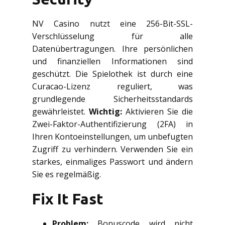
NV Casino nutzt eine 256-Bit-SSL-
Verschlüsselung für alle
Datenübertragungen. Ihre persönlichen
und finanziellen Informationen sind
geschützt. Die Spielothek ist durch eine
Curacao-Lizenz reguliert, was
grundlegende Sicherheitsstandards
gewährleistet.
Wichtig:
Aktivieren Sie die
Zwei-Faktor-Authentifizierung (2FA) in
Ihren Kontoeinstellungen, um unbefugten
Zugriff zu verhindern. Verwenden Sie ein
starkes, einmaliges Passwort und ändern
Sie es regelmäßig.
Fix It Fast
Problem:
Bonuscode wird nicht