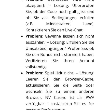
akzeptiert. – Lösung: Überprüfen
Sie, ob der Code noch gültig ist und
ob Sie alle Bedingungen erfüllen
(z. B. Mindestalter, Land).
Kontaktieren Sie den Live-Chat.
Problem:
Gewinne lassen sich nicht
auszahlen. – Lösung: Erfüllen Sie die
Umsatzbedingungen? Prüfen Sie, ob
Sie den Bonus nicht storniert haben.
Verifizieren Sie Ihren Account
vollständig.
Problem:
Spiel lädt nicht. – Lösung:
Leeren Sie den Browser-Cache,
aktualisieren Sie die Seite oder
wechseln Sie zu einem anderen
Browser. NV Casino ist als PWA
verfügbar – installieren Sie es für
bessere Performance.